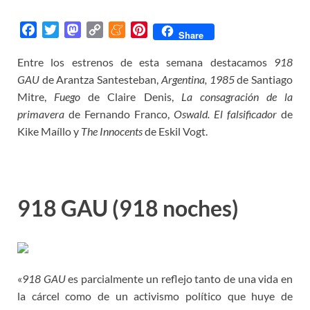
F
T
M
C
M
P
Share
a
w
a
o
e
i
Entre los estrenos de esta semana destacamos
918
c
i
s
p
n
n
GAU
e
de Arantza Santesteban,
t
t
y
e
t
Argentina, 1985
de Santiago
b
t
o
L
a
e
Mitre,
Fuego
de Claire Denis,
La consagración de la
o
e
d
i
m
r
primavera
de Fernando Franco,
Oswald. El falsificador
de
o
r
o
n
e
e
Kike Maíllo y
The Innocents
de Eskil Vogt.
k
n
k
s
t
918 GAU (918 noches)
«
918 GAU
es parcialmente un reflejo tanto de una vida en
la cárcel como de un activismo político que huye de