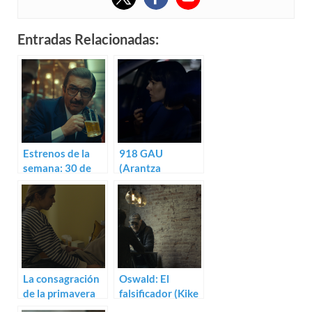
Entradas Relacionadas:
Estrenos de la
918 GAU
semana: 30 de
(Arantza
septiembre
Santesteban)
(2022)
La consagración
Oswald: El
de la primavera
falsificador (Kike
(Fernando
Maíllo)