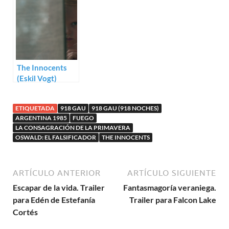
Franco)
The Innocents
(Eskil Vogt)
ETIQUETADA
918 GAU
918 GAU (918 NOCHES)
ARGENTINA 1985
FUEGO
LA CONSAGRACIÓN DE LA PRIMAVERA
OSWALD: EL FALSIFICADOR
THE INNOCENTS
ARTÍCULO ANTERIOR
ARTÍCULO SIGUIENTE
Escapar de la vida. Trailer
Fantasmagoría veraniega.
para Edén de Estefanía
Trailer para Falcon Lake
Cortés