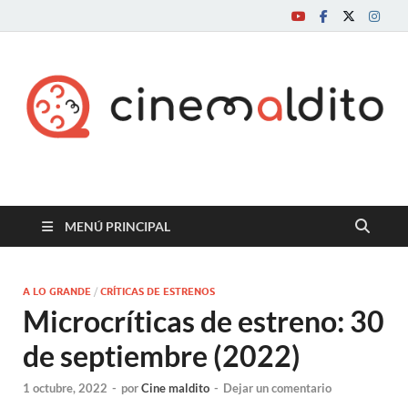
Cine maldito
MENÚ PRINCIPAL
A LO GRANDE
/
CRÍTICAS DE ESTRENOS
Microcríticas de estreno: 30
de septiembre (2022)
1 octubre, 2022
-
por
Cine maldito
-
Dejar un comentario