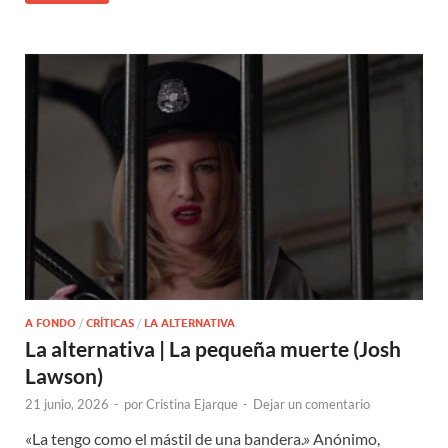
A FONDO
/
CRÍTICAS
/
LA ALTERNATIVA
La alternativa | La pequeña muerte (Josh
Lawson)
21 junio, 2026
-
por
Cristina Ejarque
-
Dejar un comentario
«La tengo como el mástil de una bandera.» Anónimo,