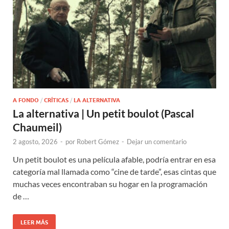
A FONDO
/
CRÍTICAS
/
LA ALTERNATIVA
La alternativa | Un petit boulot (Pascal
Chaumeil)
2 agosto, 2026
-
por
Robert Gómez
-
Dejar un comentario
Un petit boulot es una película afable, podría entrar en esa
categoría mal llamada como “cine de tarde”, esas cintas que
muchas veces encontraban su hogar en la programación
de …
LEER MÁS