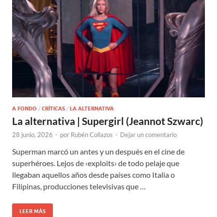
A FONDO
/
CRÍTICAS
/
LA ALTERNATIVA
La alternativa | Supergirl (Jeannot Szwarc)
28 junio, 2026
-
por
Rubén Collazos
-
Dejar un comentario
Superman marcó un antes y un después en el cine de
superhéroes. Lejos de ‹exploits› de todo pelaje que
llegaban aquellos años desde países como Italia o
Filipinas, producciones televisivas que …
LEER MÁS