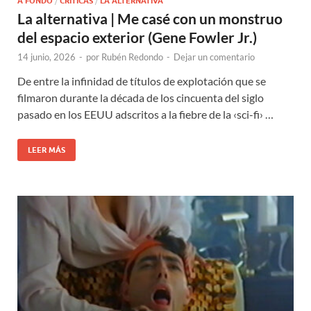
A FONDO
/
CRÍTICAS
/
LA ALTERNATIVA
La alternativa | Me casé con un monstruo
del espacio exterior (Gene Fowler Jr.)
14 junio, 2026
-
por
Rubén Redondo
-
Dejar un comentario
De entre la infinidad de títulos de explotación que se
filmaron durante la década de los cincuenta del siglo
pasado en los EEUU adscritos a la fiebre de la ‹sci-fi› …
LEER MÁS