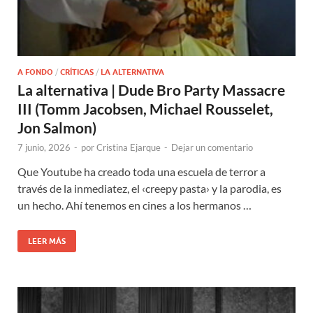
A FONDO
/
CRÍTICAS
/
LA ALTERNATIVA
La alternativa | Dude Bro Party Massacre
III (Tomm Jacobsen, Michael Rousselet,
Jon Salmon)
7 junio, 2026
-
por
Cristina Ejarque
-
Dejar un comentario
Que Youtube ha creado toda una escuela de terror a
través de la inmediatez, el ‹creepy pasta› y la parodia, es
un hecho. Ahí tenemos en cines a los hermanos …
LEER MÁS