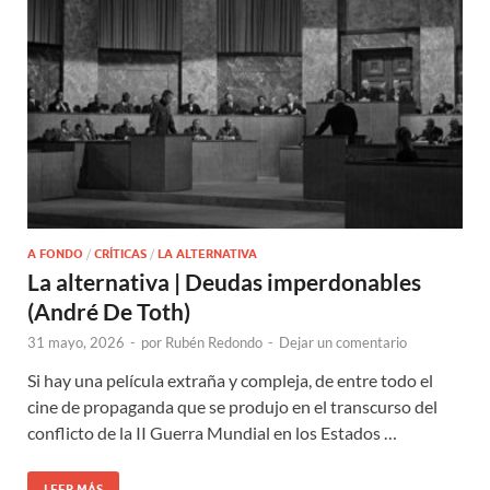
A FONDO
/
CRÍTICAS
/
LA ALTERNATIVA
La alternativa | Deudas imperdonables
(André De Toth)
31 mayo, 2026
-
por
Rubén Redondo
-
Dejar un comentario
Si hay una película extraña y compleja, de entre todo el
cine de propaganda que se produjo en el transcurso del
conflicto de la II Guerra Mundial en los Estados …
LEER MÁS