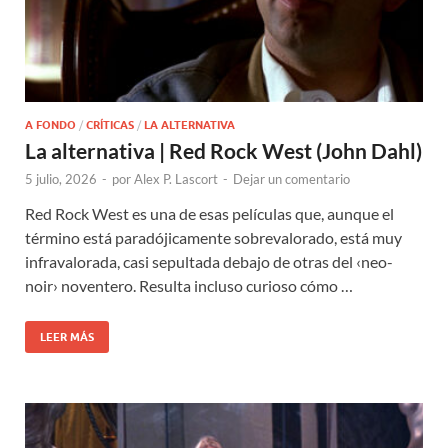
A FONDO
/
CRÍTICAS
/
LA ALTERNATIVA
La alternativa | Red Rock West (John Dahl)
5 julio, 2026
-
por
Alex P. Lascort
-
Dejar un comentario
Red Rock West es una de esas películas que, aunque el
término está paradójicamente sobrevalorado, está muy
infravalorada, casi sepultada debajo de otras del ‹neo-
noir› noventero. Resulta incluso curioso cómo …
LEER MÁS