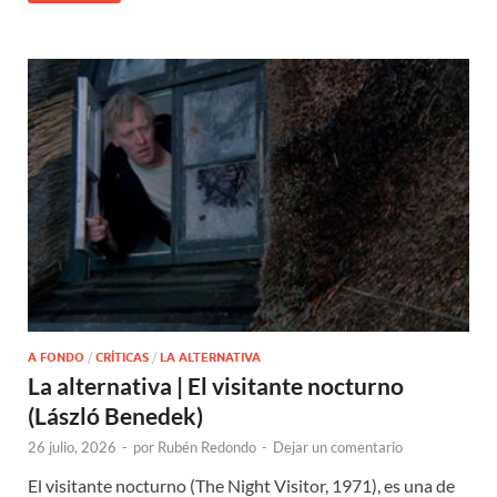
A FONDO
/
CRÍTICAS
/
LA ALTERNATIVA
La alternativa | El visitante nocturno
(László Benedek)
26 julio, 2026
-
por
Rubén Redondo
-
Dejar un comentario
El visitante nocturno (The Night Visitor, 1971), es una de