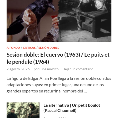
A FONDO
/
CRÍTICAS
/
SESIÓN DOBLE
Sesión doble: El cuervo (1963) / Le puits et
le pendule (1964)
2 agosto, 2026
-
por
Cine maldito
-
Dejar un comentario
La figura de Edgar Allan Poe llega a la sesión doble con dos
adaptaciones suyas: en primer lugar, una de uno de los
grandes expertos en recurrir al nombre del …
La alternativa | Un petit boulot
(Pascal Chaumeil)