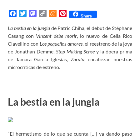
F
T
M
C
M
P
Share
a
w
a
o
e
i
La bestia en la jungla
de Patric Chiha, el debut de Stéphane
c
i
s
p
n
n
Casang con
e
t
Vincent debe morir
t
y
e
t
, lo nuevo de Celia Rico
b
t
o
L
a
e
Clavellino con
Los pequeños amores
, el reestreno de la joya
o
e
d
i
m
r
de Jonathan Demme,
Stop Making Sense
y la ópera prima
o
r
o
n
e
e
de Tamara García Iglesias,
Zarata
, encabezan nuestras
k
n
k
s
microcríticas de estreno.
t
La bestia en la jungla
“El hermetismo de lo que se cuenta […] va dando paso