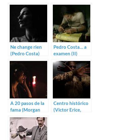
Ne change rien
Pedro Costa… a
(Pedro Costa)
examen (II)
A 20 pasos de la
Centro histórico
fama (Morgan
(Victor Erice,
Neville)
Pedro Costa,
Manoel de
Oliveira, Aki
Kaurismäki)