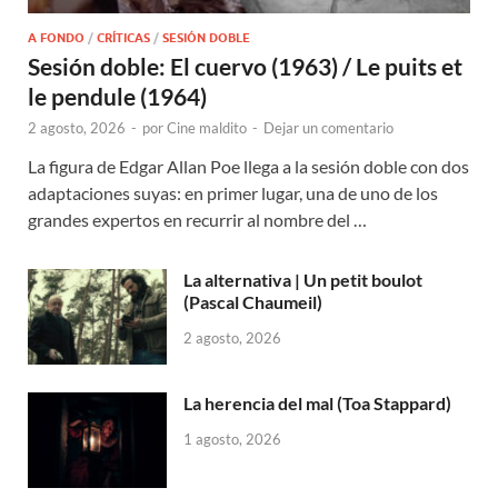
A FONDO
/
CRÍTICAS
/
SESIÓN DOBLE
Sesión doble: El cuervo (1963) / Le puits et
le pendule (1964)
2 agosto, 2026
-
por
Cine maldito
-
Dejar un comentario
La figura de Edgar Allan Poe llega a la sesión doble con dos
adaptaciones suyas: en primer lugar, una de uno de los
grandes expertos en recurrir al nombre del …
La alternativa | Un petit boulot
(Pascal Chaumeil)
2 agosto, 2026
La herencia del mal (Toa Stappard)
1 agosto, 2026