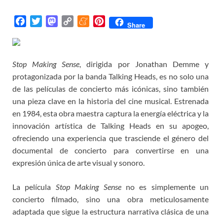
F
T
M
C
M
P
Share
a
w
a
o
e
i
c
i
s
p
n
n
e
t
t
y
e
t
Stop Making Sense
, dirigida por Jonathan Demme y
b
t
o
L
a
e
protagonizada por la banda Talking Heads, es no solo una
o
e
d
i
m
r
de las películas de concierto más icónicas, sino también
o
r
o
n
e
e
una pieza clave en la historia del cine musical. Estrenada
k
n
k
s
en 1984, esta obra maestra captura la energía eléctrica y la
t
innovación artística de Talking Heads en su apogeo,
ofreciendo una experiencia que trasciende el género del
documental de concierto para convertirse en una
expresión única de arte visual y sonoro.
La película
Stop Making Sense
no es simplemente un
concierto filmado, sino una obra meticulosamente
adaptada que sigue la estructura narrativa clásica de una