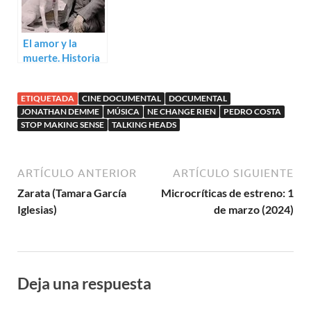
El amor y la
muerte. Historia
de Enrique
Granados
ETIQUETADA
CINE DOCUMENTAL
DOCUMENTAL
(Arantxa
JONATHAN DEMME
MÚSICA
NE CHANGE RIEN
PEDRO COSTA
Aguirre)
STOP MAKING SENSE
TALKING HEADS
ARTÍCULO ANTERIOR
ARTÍCULO SIGUIENTE
Zarata (Tamara García
Microcríticas de estreno: 1
Iglesias)
de marzo (2024)
Deja una respuesta