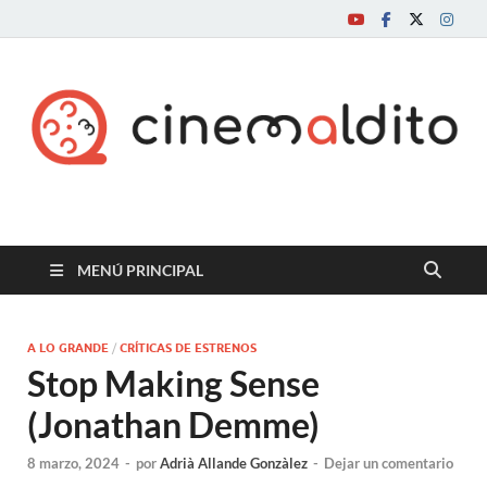
Cine maldito
MENÚ PRINCIPAL
A LO GRANDE
/
CRÍTICAS DE ESTRENOS
Stop Making Sense
(Jonathan Demme)
8 marzo, 2024
-
por
Adrià Allande Gonzàlez
-
Dejar un comentario