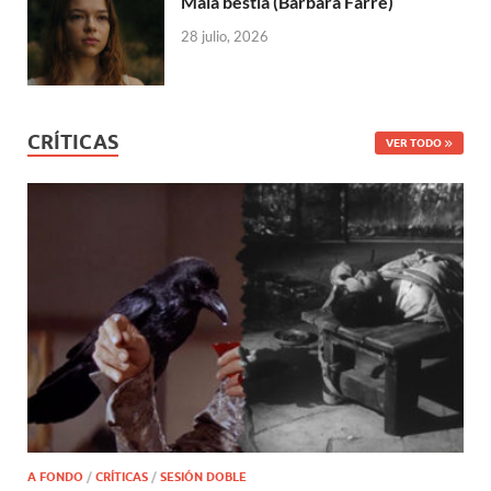
Mala bestia (Bàrbara Farré)
28 julio, 2026
CRÍTICAS
VER TODO
A FONDO
/
CRÍTICAS
/
SESIÓN DOBLE