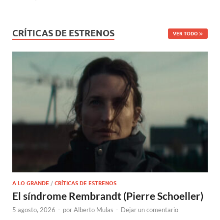
CRÍTICAS DE ESTRENOS
VER TODO
A LO GRANDE
/
CRÍTICAS DE ESTRENOS
El síndrome Rembrandt (Pierre Schoeller)
5 agosto, 2026
-
por
Alberto Mulas
-
Dejar un comentario