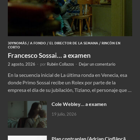
30YNOMÁS
/
A FONDO
/
EL DIRECTOR DE LA SEMANA
/
RINCÓN EN
CORTO
Francesco Sossai… a examen
2 agosto, 2026
-
por
Rubén Collazos
-
Dejar un comentario
En la secuencia inicial de La última ronda en Venecia, esa
donde Primo Sossai recibe un Rolex por parte de la
empresa el día de su jubilación, Tiziano, el personaje que …
Cole Webley… a examen
19 julio, 2026
Plan contraplan (Adrian Cioflâncã,