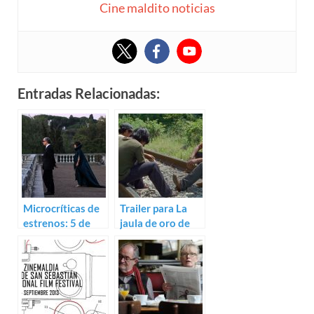
Cine maldito noticias
Entradas Relacionadas:
Microcríticas de
Trailer para La
estrenos: 5 de
jaula de oro de
diciembre (2013)
Diego Quemada-
Díez