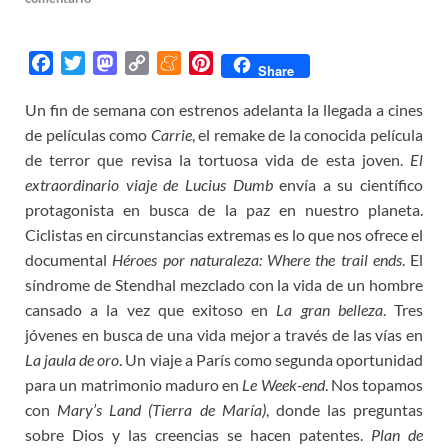
F
T
M
C
M
P
Share
a
w
a
o
e
i
Un fin de semana con estrenos adelanta la llegada a cines
c
i
s
p
n
n
de películas como
e
t
t
y
Carrie
e
, el remake de la conocida película
t
b
t
o
L
a
e
de terror que revisa la tortuosa vida de esta joven.
El
o
e
d
i
m
r
extraordinario viaje de Lucius Dumb
envía a su científico
o
r
o
n
e
e
protagonista en busca de la paz en nuestro planeta.
k
n
k
s
Ciclistas en circunstancias extremas es lo que nos ofrece el
t
documental
Héroes por naturaleza: Where the trail ends
. El
síndrome de Stendhal mezclado con la vida de un hombre
cansado a la vez que exitoso en
La gran belleza
. Tres
jóvenes en busca de una vida mejor a través de las vías en
La jaula de oro
. Un viaje a París como segunda oportunidad
para un matrimonio maduro en
Le Week-end
. Nos topamos
con
Mary’s Land (Tierra de María)
, donde las preguntas
sobre Dios y las creencias se hacen patentes.
Plan de