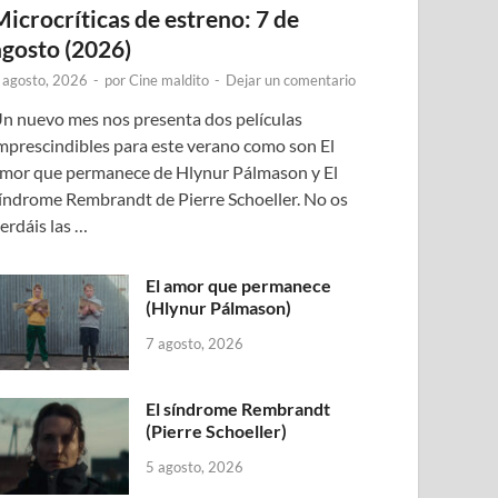
Microcríticas de estreno: 7 de
agosto (2026)
 agosto, 2026
-
por
Cine maldito
-
Dejar un comentario
n nuevo mes nos presenta dos películas
mprescindibles para este verano como son El
mor que permanece de Hlynur Pálmason y El
índrome Rembrandt de Pierre Schoeller. No os
erdáis las …
El amor que permanece
(Hlynur Pálmason)
7 agosto, 2026
El síndrome Rembrandt
(Pierre Schoeller)
5 agosto, 2026