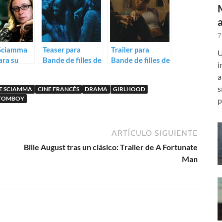
7
 Sciamma
Teaser para
Trailer para
U
ara su
Bande de filles de
Bande de filles de
i
ilm:
Sciamma
Céline Sciamma
a
e filles
s
NE SCIAMMA
CINE FRANCÉS
DRAMA
GIRLHOOD
TOMBOY
p
ARTÍCULO SIGUIENTE
Bille August tras un clásico: Trailer de A Fortunate
Man