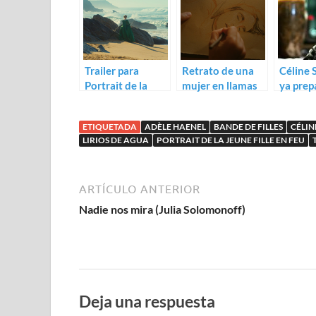
Trailer para
Retrato de una
Céline
Portrait de la
mujer en llamas
ya prep
jeune fille en feu
(Céline Sciamma)
nuevo f
Bande d
ETIQUETADA
ADÈLE HAENEL
BANDE DE FILLES
CÉLI
LIRIOS DE AGUA
PORTRAIT DE LA JEUNE FILLE EN FEU
ARTÍCULO ANTERIOR
Nadie nos mira (Julia Solomonoff)
Deja una respuesta