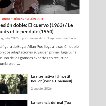
 FONDO
/
CRÍTICAS
/
SESIÓN DOBLE
Sesión doble: El cuervo (1963) / Le
puits et le pendule (1964)
 agosto, 2026
-
por
Cine maldito
-
Dejar un comentario
a figura de Edgar Allan Poe llega a la sesión doble
on dos adaptaciones suyas: en primer lugar, una
e uno de los grandes expertos en recurrir al
ombre del …
La alternativa | Un petit
boulot (Pascal Chaumeil)
2 agosto, 2026
La herencia del mal (Toa