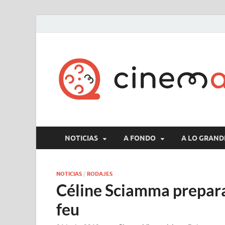
NOTICIAS
A FONDO
A LO GRAND
NOTICIAS
/
RODAJES
Céline Sciamma prepara P
feu