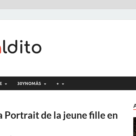
Cine maldito
E
30YNOMÁS
+
ortrait de la jeune fille en