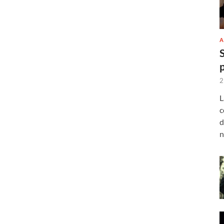
A
2
L
c
d
n