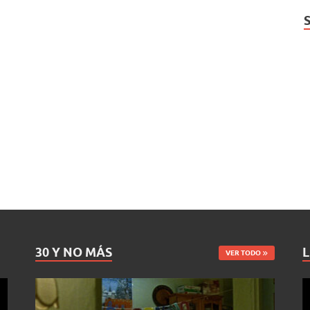
30 Y NO MÁS
L
VER TODO