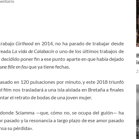
mentario
 trabajo
Girlhood
en 2014, no ha parado de trabajar desde
ureada
La vida de Calabacín
o uno de los últimos trabajos de
B
ha decidido poner fin a ese punto aparte en que había dejado
i
une fille en feu
que ya tiene fechas.
2
asado en 120 pulsaciones por minuto, y este 2018 triunfó
l film nos trasladará a una isla aislada en Bretaña a finales
intar el retrato de bodas de una joven mujer.
o donde Sciamma —que, cómo no, se ocupa del guión— ha
r pasado y la resonancia a largo plazo de ese amor pasado
sa su pérdida».