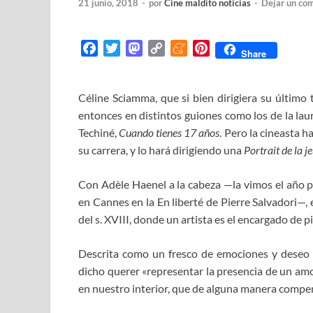
21 junio, 2018
-
por
Cine maldito noticias
-
Dejar un co
F
T
M
C
M
P
Share
a
w
a
o
e
i
c
i
s
p
n
n
Céline Sciamma, que si bien dirigiera su último
e
t
t
y
e
t
entonces en distintos guiones como los de la la
b
t
o
L
a
e
o
e
d
i
m
r
Techiné,
Cuando tienes 17 años
. Pero la cineasta 
o
r
o
n
e
e
su carrera, y lo hará dirigiendo una
Portrait de la je
k
n
k
s
t
Con Adèle Haenel a la cabeza —la vimos el año p
en Cannes en la En liberté de Pierre Salvadori—, e
del s. XVIII, donde un artista es el encargado de p
Descrita como un fresco de emociones y dese
dicho querer «representar la presencia de un amo
en nuestro interior, que de alguna manera compen