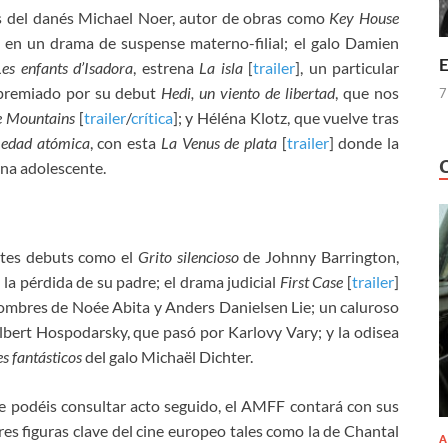
 del danés Michael Noer, autor de obras como
Key House
en un drama de suspense materno-filial; el galo Damien
E
Les enfants d’Isadora
, estrena
La isla
[
trailer
], un particular
ipremiado por su debut
Hedi, un viento de libertad
, que nos
7
e Mountains
[
trailer
/
crítica
]; y Héléna Klotz, que vuelve tras
 edad atómica
, con esta
La Venus de plata
[
trailer
] donde la
una adolescente.
ntes debuts como el
Grito silencioso
de Johnny Barrington,
 la pérdida de su padre; el drama judicial
First Case
[
trailer
]
ombres de Noée Abita y Anders Danielsen Lie; un caluroso
lbert Hospodarsky, que pasó por Karlovy Vary; y la odisea
es fantásticos
del galo Michaël Dichter.
e podéis consultar acto seguido, el AMFF contará con sus
res figuras clave del cine europeo tales como la de Chantal
A