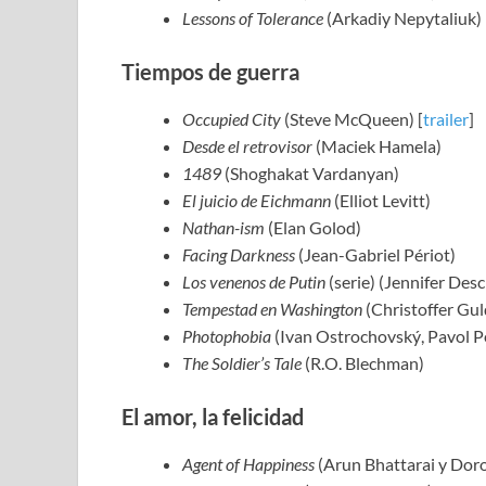
Lessons of Tolerance
(Arkadiy Nepytaliuk)
Tiempos de guerra
Occupied City
(Steve McQueen) [
trailer
]
Desde el retrovisor
(Maciek Hamela)
1489
(Shoghakat Vardanyan)
El juicio de Eichmann
(Elliot Levitt)
Nathan-ism
(Elan Golod)
Facing Darkness
(Jean-Gabriel Périot)
Los venenos de Putin
(serie) (Jennifer De
Tempestad en Washington
(Christoffer Gu
Photophobia
(Ivan Ostrochovský, Pavol Pe
The Soldier’s Tale
(R.O. Blechman)
El amor, la felicidad
Agent of Happiness
(Arun Bhattarai y Dor