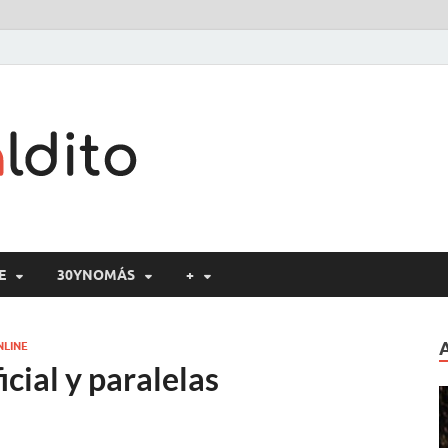
Cine maldito
E
30YNOMÁS
+
NLINE
ial y paralelas