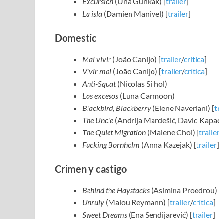
Excursion
(Una Gunkak) [
trailer
]
La isla
(Damien Manivel) [
trailer
]
Domestic
Mal vivir
(João Canijo) [
trailer
/
crítica
]
Vivir mal
(João Canijo) [
trailer
/
crítica
]
Anti-Squat
(Nicolas Silhol)
Los excesos
(Luna Carmoon)
Blackbird, Blackberry
(Elene Naveriani) [
t
The Uncle
(Andrija Mardešić, David Kapac
The Quiet Migration
(Malene Choi) [
traile
Fucking Bornholm
(Anna Kazejak) [
trailer
]
Crimen y castigo
Behind the Haystacks
(Asimina Proedrou)
Unruly
(Malou Reymann) [
trailer
/
crítica
]
Sweet Dreams
(Ena Sendijarević) [
trailer
]