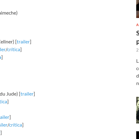
imeche)
A
llner) [
trailer
]
ler
/
crítica
]
2
a
]
L
c
d
n
du Jude) [
trailer
]
tica
]
ailer
]
iler
/
crítica
]
r
]