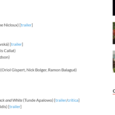
e Nicloux) [
trailer
]
vská) [
trailer
]
s Callat)
dson)
)
(Oriol Gispert, Nick Bolger, Ramon Balagué)
lack and White
(Tunde Apalowo) [
trailer
/
crítica
]
dis) [
trailer
]