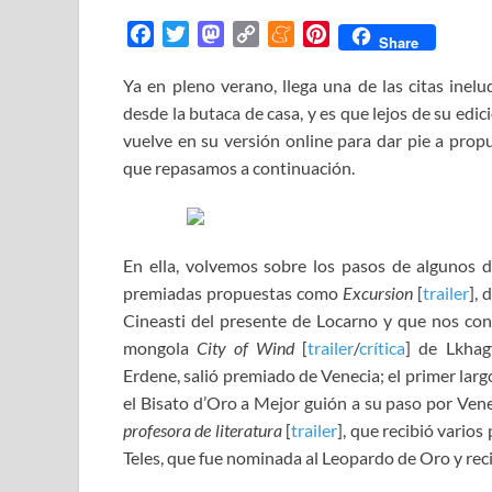
F
T
M
C
M
P
Share
a
w
a
o
e
i
Ya en pleno verano, llega una de las citas inel
c
i
s
p
n
n
desde la butaca de casa, y es que lejos de su edic
e
t
t
y
e
t
b
t
o
L
a
e
vuelve en su versión online para dar pie a prop
o
e
d
i
m
r
que repasamos a continuación.
o
r
o
n
e
e
k
n
k
s
t
En ella, volvemos sobre los pasos de algunos 
premiadas propuestas como
Excursion
[
trailer
],
Cineasti del presente de Locarno y que nos con
mongola
City of Wind
[
trailer
/
crítica
] de Lkhag
Erdene, salió premiado de Venecia; el primer la
el Bisato d’Oro a Mejor guión a su paso por Ven
profesora de literatura
[
trailer
], que recibió varios
Teles, que fue nominada al Leopardo de Oro y reci