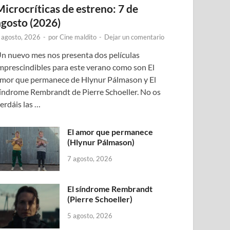
Microcríticas de estreno: 7 de
agosto (2026)
 agosto, 2026
-
por
Cine maldito
-
Dejar un comentario
n nuevo mes nos presenta dos películas
mprescindibles para este verano como son El
mor que permanece de Hlynur Pálmason y El
índrome Rembrandt de Pierre Schoeller. No os
erdáis las …
El amor que permanece
(Hlynur Pálmason)
7 agosto, 2026
El síndrome Rembrandt
(Pierre Schoeller)
5 agosto, 2026