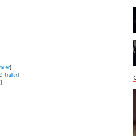
railer
]
) [
trailer
]
r
]