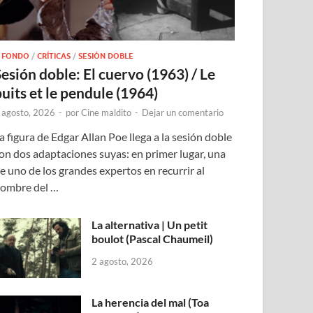
 FONDO
/
CRÍTICAS
/
SESIÓN DOBLE
Sesión doble: El cuervo (1963) / Le
puits et le pendule (1964)
 agosto, 2026
-
por
Cine maldito
-
Dejar un comentario
a figura de Edgar Allan Poe llega a la sesión doble
on dos adaptaciones suyas: en primer lugar, una
e uno de los grandes expertos en recurrir al
ombre del …
La alternativa | Un petit
boulot (Pascal Chaumeil)
2 agosto, 2026
La herencia del mal (Toa