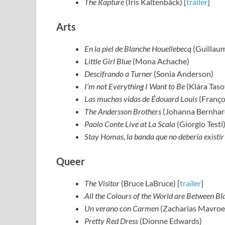
The Rapture
(Iris Kaltenbäck) [
trailer
]
Arts
En la piel de Blanche Houellebecq
(Guillaum
Little Girl Blue
(Mona Achache)
Descifrando a Turner
(Sonia Anderson)
I’m not Everything I Want to Be
(Klára Taso
Las muchas vidas de Édouard Louis
(Françoi
The Andersson Brothers
(Johanna Bernhar
Paolo Conte Live at La Scala
(Giorgio Testi
Stay Homas, la banda que no debería existir
Queer
The Visitor
(Bruce LaBruce) [
trailer
]
All the Colours of the World are Between B
Un verano con Carmen
(Zacharias Mavroei
Pretty Red Dress
(Dionne Edwards)