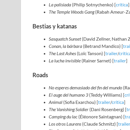
La palisiada
(Philip Sotnychenko) [
crítica
]
The Temple Woods Gang
(Rabah Ameur-Za
Bestias y katanas
Sasquatch Sunset
(David Zellner, Nathan Ze
Conan, la bárbara
(Betrand Mandico) [
trai
The Last Ashes
(Loïc Tanson) [
trailer
/
crític
La lucha invisible
(Rainer Sarnet) [
trailer
]
Roads
No esperes demasiado del fin del mundo
(Ra
El auge del humano 3
(Teddy Williams) [
crí
Animal
(Sofia Exarchou) [
trailer
/
crítica
]
The Vanishing Soldier
(Dani Rosenberg) [
tr
Camping du lac
(Éléonore Saintagnan) [
tra
Los otros Laurens
(Claude Schmitz) [
traile