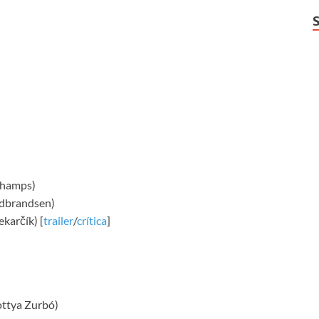
schamps)
ldbrandsen)
karčík) [
trailer
/
crítica
]
ottya Zurbó)