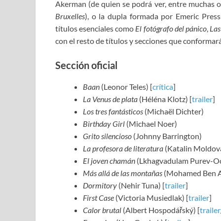
Akerman (de quien se podrá ver, entre muchas ot
Bruxelles
), o la dupla formada por Emeric Press
títulos esenciales como
El fotógrafo del pánico
,
Las
con el resto de títulos y secciones que conformar
Sección oficial
Baan
(Leonor Teles) [
crítica
]
La Venus de plata
(Héléna Klotz) [
trailer
]
Los tres fantásticos
(Michaël Dichter)
Birthday Girl
(Michael Noer)
Grito silencioso
(Johnny Barrington)
La profesora de literatura
(Katalin Moldova
El joven chamán
(Lkhagvadulam Purev-Och
Más allá de las montañas
(Mohamed Ben At
Dormitory
(Nehir Tuna) [
trailer
]
First Case
(Victoria Musiedlak) [
trailer
]
Calor brutal
(Albert Hospodářský) [
trailer