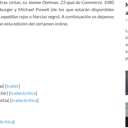
ras cintas, su
Jeanne Dielman, 23 quai du Commerce, 1080
burger y Michael Powell (de los que estarán disponibles
 zapatillas rojas
o
Narciso negro
). A continuación os dejamos
7
án esta edición del certamen online.
U
i
a
s
p
i) [
trailer
]
ir) [
trailer
/
crítica
]
tia) [
trailer
/
crítica
]
/
crítica
]