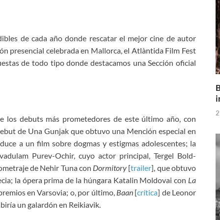
udibles de cada año donde rescatar el mejor cine de autor
ión presencial celebrada en Mallorca, el Atlàntida Film Fest
uestas de todo tipo donde destacamos una Sección oficial
B
i
2
de los debuts más prometedores de este último año, con
 debut de Una Gunjak que obtuvo una Mención especial en
duce a un film sobre dogmas y estigmas adolescentes; la
vadulam Purev-Ochir, cuyo actor principal, Tergel Bold-
rgometraje de Nehir Tuna con
Dormitory
[
trailer
], que obtuvo
ecia; la ópera prima de la húngara Katalin Moldovai con
La
 premios en Varsovia; o, por último,
Baan
[
crítica
] de Leonor
biría un galardón en Reikiavik.