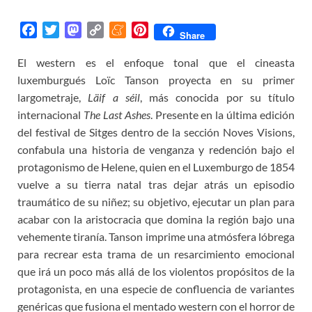
F
T
M
C
M
P
Share
a
w
a
o
e
i
El western es el enfoque tonal que el cineasta
c
i
s
p
n
n
luxemburgués Loïc Tanson proyecta en su primer
e
t
t
y
e
t
b
t
o
L
a
e
largometraje,
Läif a séil
, más conocida por su título
o
e
d
i
m
r
internacional
The Last Ashes
. Presente en la última edición
o
r
o
n
e
e
del festival de Sitges dentro de la sección Noves Visions,
k
n
k
s
confabula una historia de venganza y redención bajo el
t
protagonismo de Helene, quien en el Luxemburgo de 1854
vuelve a su tierra natal tras dejar atrás un episodio
traumático de su niñez; su objetivo, ejecutar un plan para
acabar con la aristocracia que domina la región bajo una
vehemente tiranía. Tanson imprime una atmósfera lóbrega
para recrear esta trama de un resarcimiento emocional
que irá un poco más allá de los violentos propósitos de la
protagonista, en una especie de confluencia de variantes
genéricas que fusiona el mentado western con el horror de