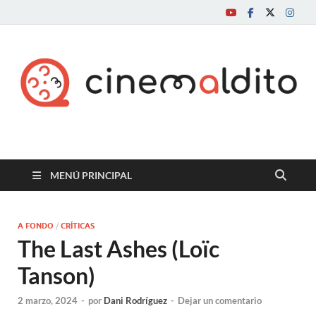
Cine maldito
MENÚ PRINCIPAL
A FONDO
/
CRÍTICAS
The Last Ashes (Loïc
Tanson)
2 marzo, 2024
-
por
Dani Rodríguez
-
Dejar un comentario