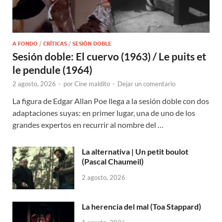
A FONDO
/
CRÍTICAS
/
SESIÓN DOBLE
Sesión doble: El cuervo (1963) / Le puits et
le pendule (1964)
2 agosto, 2026
-
por
Cine maldito
-
Dejar un comentario
La figura de Edgar Allan Poe llega a la sesión doble con dos
adaptaciones suyas: en primer lugar, una de uno de los
grandes expertos en recurrir al nombre del …
La alternativa | Un petit boulot
(Pascal Chaumeil)
2 agosto, 2026
La herencia del mal (Toa Stappard)