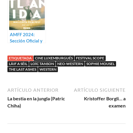
AMFF 2024:
Sección Oficial y
paralelas
ETIQUETADA
CINE LUXEMBURGUÉS
FESTIVAL SCOPE
LÄIF A SÉIL
LOÏC TANSON
NEO-WESTERN
SOPHIE MOUSEL
THE LAST ASHES
WESTERN
ARTÍCULO ANTERIOR
ARTÍCULO SIGUIENTE
La bestia en la jungla (Patric
Kristoffer Borgli… a
Chiha)
examen