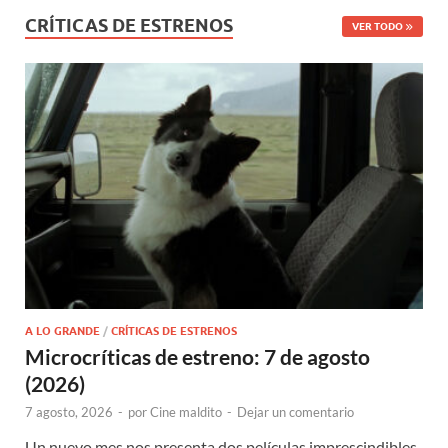
CRÍTICAS DE ESTRENOS
VER TODO
A LO GRANDE
/
CRÍTICAS DE ESTRENOS
Microcríticas de estreno: 7 de agosto
(2026)
7 agosto, 2026
-
por
Cine maldito
-
Dejar un comentario
Un nuevo mes nos presenta dos películas imprescindibles