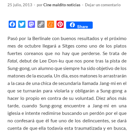
25 julio, 2013
-
por
Cine maldito noticias
-
Dejar un comentario
F
T
M
C
M
P
Share
a
w
a
o
e
i
Pasó por la Berlinale con buenos resultados y el próximo
c
i
s
p
n
n
mes de octubre llegará a Sitges como uno de los platos
e
t
t
y
e
t
b
t
o
L
a
e
fuertes coreanos que no hay que perderse. Se trata de
o
e
d
i
m
r
Fatal
, debut de Lee Don-ku que nos pone tras la pista de
o
r
o
n
e
e
Sung-gong, un alumno que siempre ha sido objetivo de los
k
n
k
s
matones de la escuela. Un día, esos matones lo arrastrarán
t
a la casa de una chica de secundaria llamada Jang-mi en el
que se turnarán para violarla y obligarán a Sung-gong a
hacer lo propio en contra de su voluntad. Diez años más
tarde, cuando Sung-gong encuentre a Jang-mi en una
iglesia e intente redimirse buscando un perdón por el que
no confesará que él fue uno de los delincuentes, se dará
cuenta de que ella todavía esta traumatizada y en busca,