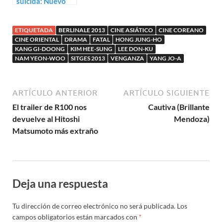
suicida: Nuevo
trailer para After
My Death
ETIQUETADA
BERLINALE 2013
CINE ASIÁTICO
CINE COREANO
CINE ORIENTAL
DRAMA
FATAL
HONG JUNG-HO
KANG GI-DOONG
KIM HEE-SUNG
LEE DON-KU
NAM YEON-WOO
SITGES 2013
VENGANZA
YANG JO-A
ARTÍCULO ANTERIOR
ARTÍCULO SIGUIENTE
El trailer de R100 nos
Cautiva (Brillante
devuelve al Hitoshi
Mendoza)
Matsumoto más extraño
Deja una respuesta
Tu dirección de correo electrónico no será publicada.
Los
campos obligatorios están marcados con
*