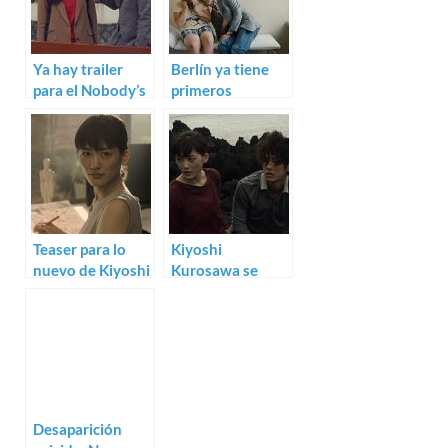
Ya hay trailer
Berlín ya tiene
para el Nobody’s
primeros
Daughter
nombres: Van
Haewon de Hong
Sant, Sang-soo y
Sang-soo
Seidl
Teaser para lo
Kiyoshi
nuevo de Kiyoshi
Kurosawa se
Kurosawa, la sci-
pasa a la ‹sci-fi›
fi Real
más fantástica:
trailer de Real
Desaparición