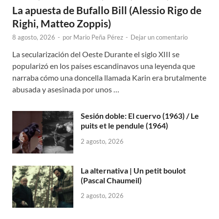
La apuesta de Bufallo Bill (Alessio Rigo de
Righi, Matteo Zoppis)
8 agosto, 2026
-
por
Mario Peña Pérez
-
Dejar un comentario
La secularización del Oeste Durante el siglo XIII se
popularizó en los países escandinavos una leyenda que
narraba cómo una doncella llamada Karin era brutalmente
abusada y asesinada por unos …
Sesión doble: El cuervo (1963) / Le
puits et le pendule (1964)
2 agosto, 2026
La alternativa | Un petit boulot
(Pascal Chaumeil)
2 agosto, 2026