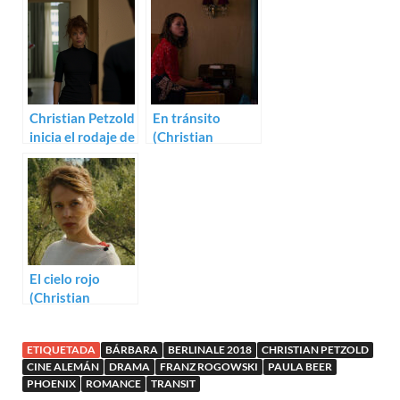
Christian Petzold
Christian Petzold
En tránsito
inicia el rodaje de
(Christian
The Red Sky con
Petzold)
Paula Beer
El cielo rojo
(Christian
Petzold)
ETIQUETADA
BÁRBARA
BERLINALE 2018
CHRISTIAN PETZOLD
CINE ALEMÁN
DRAMA
FRANZ ROGOWSKI
PAULA BEER
PHOENIX
ROMANCE
TRANSIT