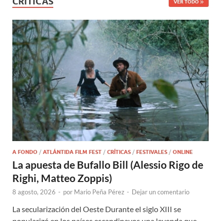
CRÍTICAS
VER TODO
A FONDO
/
ATLÁNTIDA FILM FEST
/
CRÍTICAS
/
FESTIVALES
/
ONLINE
La apuesta de Bufallo Bill (Alessio Rigo de
Righi, Matteo Zoppis)
8 agosto, 2026
-
por
Mario Peña Pérez
-
Dejar un comentario
La secularización del Oeste Durante el siglo XIII se
popularizó en los países escandinavos una leyenda que