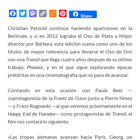
F
T
M
C
M
P
Share
a
w
a
o
e
i
Christian Petzold continúa haciendo apariciones en la
c
i
s
p
n
n
Berlinale, y si en 2012 lograba el Oso de Plata a Mejor
e
t
t
y
e
t
b
t
o
L
a
e
director por
Bárbara
, esta edición suena como uno de los
o
e
d
i
m
r
títulos de mayor relevancia para llevarse el Oso de Oro
o
r
o
n
e
e
con una
Transit
que llega cuatro años después de su último
k
n
k
s
trabajo,
Phoenix
, y en el que sigue explorando épocas
t
pretéritas en una cinematografía que no para de avanzar.
Contando en esta ocasión con Paula Beer —
coprotagonista de la
Frantz
de Ozon junto a Pierre Niney
— y Franz Rogowski —al que veremos próximamente en el
Happy End
de Haneke— como protagonistas de
Transit
, el
film nos contará lo siguiente:
«Las tropas alemanas avanzan hacia París. Georg, un