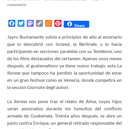
comentario
F
T
M
C
M
P
Share
a
w
a
o
e
i
Jayro Bustamante volvía a principios de año al escenario
c
i
s
p
n
n
que lo descubrió con
e
t
t
y
e
Ixcanul
t
, la Berlinale, y lo hacía
b
t
o
L
a
e
participando en secciones paralelas con su
Temblores
, uno
o
e
d
i
m
r
de los films destacados del certamen. Apenas unos meses
o
r
o
n
e
e
después, el guatemalteco ya tiene nuevo trabajo, esta
La
k
n
k
s
llorona
que tampoco ha perdido la oportunidad de estar
t
en un gran festival como es Venecia, donde competirá en
la sección Giornate degli autori.
La llorona
nos pone tras el relato de Alma, cuyos hijos
serán asesinados durante los tumultos del conflicto
armado de Guatemala. Treinta años después, se abre un
juicio contra Enrique, un general retirado responsable del