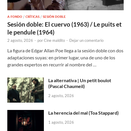
A FONDO
/
CRÍTICAS
/
SESIÓN DOBLE
Sesión doble: El cuervo (1963) / Le puits et
le pendule (1964)
2 agosto, 2026
-
por
Cine maldito
-
Dejar un comentario
La figura de Edgar Allan Poe llega a la sesión doble con dos
adaptaciones suyas: en primer lugar, una de uno de los
grandes expertos en recurrir al nombre del …
La alternativa | Un petit boulot
(Pascal Chaumeil)
2 agosto, 2026
La herencia del mal (Toa Stappard)
1 agosto, 2026