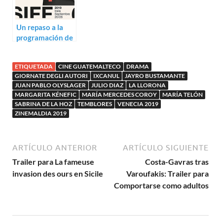
Un repaso a la
programación de
San Sebastián
2019
ETIQUETADA
CINE GUATEMALTECO
DRAMA
GIORNATE DEGLI AUTORI
IXCANUL
JAYRO BUSTAMANTE
JUAN PABLO OLYSLAGER
JULIO DIAZ
LA LLORONA
MARGARITA KÉNEFIC
MARÍA MERCEDES COROY
MARÍA TELÓN
SABRINA DE LA HOZ
TEMBLORES
VENECIA 2019
ZINEMALDIA 2019
ARTÍCULO ANTERIOR
ARTÍCULO SIGUIENTE
Trailer para La fameuse
Costa-Gavras tras
invasion des ours en Sicile
Varoufakis: Trailer para
Comportarse como adultos