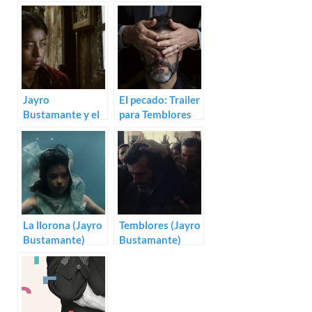
Jayro
El pecado: Trailer
Bustamante y el
para Temblores
genocidio
de Jayro
guatemalteco en
Bustamante
La llorona
La llorona (Jayro
Temblores (Jayro
Bustamante)
Bustamante)