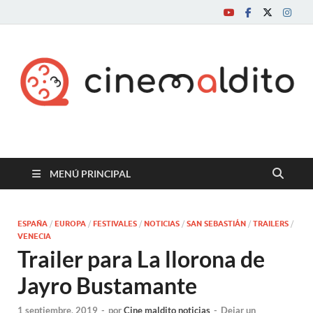
Cine maldito
MENÚ PRINCIPAL
ESPAÑA
/
EUROPA
/
FESTIVALES
/
NOTICIAS
/
SAN SEBASTIÁN
/
TRAILERS
/
VENECIA
Trailer para La llorona de
Jayro Bustamante
1 septiembre, 2019
-
por
Cine maldito noticias
-
Dejar un