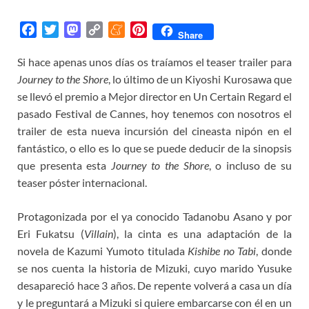
F
T
M
C
M
P
Share
a
w
a
o
e
i
Si hace apenas unos días os traíamos el teaser trailer para
c
i
s
p
n
n
Journey to the Shore
e
t
t
y
, lo último de un Kiyoshi Kurosawa que
e
t
b
t
o
L
a
e
se llevó el premio a Mejor director en Un Certain Regard el
o
e
d
i
m
r
pasado Festival de Cannes, hoy tenemos con nosotros el
o
r
o
n
e
e
trailer de esta nueva incursión del cineasta nipón en el
k
n
k
s
fantástico, o ello es lo que se puede deducir de la sinopsis
t
que presenta esta
Journey to the Shore
, o incluso de su
teaser póster internacional.
Protagonizada por el ya conocido Tadanobu Asano y por
Eri Fukatsu (
Villain
), la cinta es una adaptación de la
novela de Kazumi Yumoto titulada
Kishibe no Tabi
, donde
se nos cuenta la historia de Mizuki, cuyo marido Yusuke
desapareció hace 3 años. De repente volverá a casa un día
y le preguntará a Mizuki si quiere embarcarse con él en un