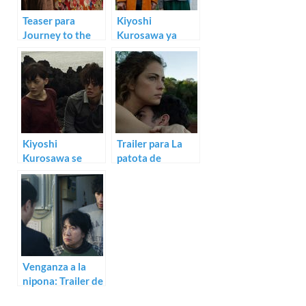
Teaser para
Kiyoshi
Journey to the
Kurosawa ya
Shore de Kiyoshi
rueda su nuevo
Kurosawa
film, Journey by
the Shore
Kiyoshi
Trailer para La
Kurosawa se
patota de
pasa a la ‹sci-fi›
Santiago Mitre
más fantástica:
trailer de Real
Venganza a la
nipona: Trailer de
Day and Night