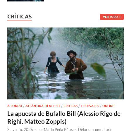
CRÍTICAS
VER TODO
A FONDO
/
ATLÁNTIDA FILM FEST
/
CRÍTICAS
/
FESTIVALES
/
ONLINE
La apuesta de Bufallo Bill (Alessio Rigo de
Righi, Matteo Zoppis)
8 agosto, 2026
-
por
Mario Peña Pérez
-
Dejar un comentario