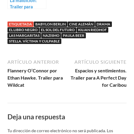
La maldición:
Trailer para
Undine de
Christian Petzold
ETIQUETADA
BABYLON BERLIN
CINE ALEMÁN
DRAMA
EL LIBRO NEGRO
EL SOL DEL FUTURO
KILIAN RIEDHOF
LAS MARGARITAS
NAZISMO
PAULA BEER
STELLA. VÍCTIMA Y CULPABLE
ARTÍCULO ANTERIOR
ARTÍCULO SIGUIENTE
Flannery O’Connor por
Espacios y sentimientos.
Ethan Hawke. Trailer para
Trailer para A Perfect Day
Wildcat
for Caribou
Deja una respuesta
Tu dirección de correo electrónico no será publicada.
Los