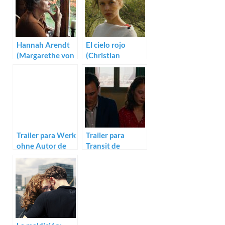
Hannah Arendt
El cielo rojo
(Margarethe von
(Christian
Trotta)
Petzold)
Trailer para Werk
Trailer para
ohne Autor de
Transit de
Florian Henckel
Christian Petzold
von
Donnersmarck