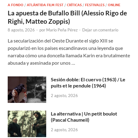
A FONDO
/
ATLÁNTIDA FILM FEST
/
CRÍTICAS
/
FESTIVALES
/
ONLINE
La apuesta de Bufallo Bill (Alessio Rigo de
Righi, Matteo Zoppis)
8 agosto, 2026
-
por
Mario Peña Pérez
-
Dejar un comentario
La secularización del Oeste Durante el siglo XIII se
popularizó en los países escandinavos una leyenda que
narraba cómo una doncella llamada Karin era brutalmente
abusada y asesinada por unos …
Sesión doble: El cuervo (1963) / Le
puits et le pendule (1964)
2 agosto, 2026
La alternativa | Un petit boulot
(Pascal Chaumeil)
2 agosto, 2026