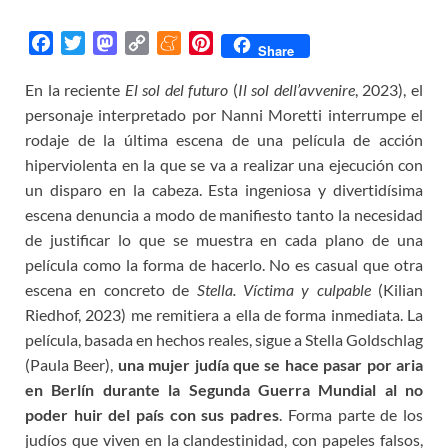
F
T
M
C
M
P
Share
a
w
a
o
e
i
En la reciente
El sol del futuro
(
Il sol dell’avvenire
, 2023), el
c
i
s
p
n
n
personaje interpretado por Nanni Moretti interrumpe el
e
t
t
y
e
t
b
t
o
L
a
e
rodaje de la última escena de una película de acción
o
e
d
i
m
r
hiperviolenta en la que se va a realizar una ejecución con
o
r
o
n
e
e
un disparo en la cabeza. Esta ingeniosa y divertidísima
k
n
k
s
escena denuncia a modo de manifiesto tanto la necesidad
t
de justificar lo que se muestra en cada plano de una
película como la forma de hacerlo. No es casual que otra
escena en concreto de
Stella. Víctima y culpable
(Kilian
Riedhof, 2023) me remitiera a ella de forma inmediata. La
película, basada en hechos reales, sigue a Stella Goldschlag
(Paula Beer),
una mujer judía que se
hace
pasar por aria
en Berlín durante la Segunda Guerra Mundial al no
poder huir del país con sus padres
. Forma parte de los
judíos que viven en la clandestinidad, con papeles falsos,