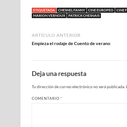
con Fanny
Asia A
ETIQUETADA
CHESNEL FANNY
CINE EUROPEO
CINE 
Ardant
MARION VERNOUX
PATRICK CHESNAIS
ARTÍCULO ANTERIOR
Empieza el rodaje de Cuento de verano
Deja una respuesta
Tu dirección de correo electrónico no será publicada.
COMENTARIO
*