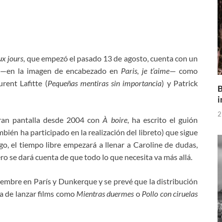
ux
jours
, que empezó el pasado 13 de agosto, cuenta con un
t —en la imagen de encabezado en
Paris, je t’aime
— como
rent Lafitte (
Pequeñas mentiras sin importancia
) y Patrick
B
i
2
gran pantalla desde 2004 con
À boire
, ha escrito el guión
én ha participado en la realización del libreto) que sigue
go, el tiempo libre empezará a llenar a Caroline de dudas,
ro se dará cuenta de que todo lo que necesita va más allá.
iembre en París y Dunkerque y se prevé que la distribución
da de lanzar films como
Mientras duermes
o
Pollo con ciruelas