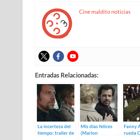
Cine maldito noticias
Entradas Relacionadas:
La incerteza del
Mis días felices
Fanny 
tiempo: trailer de
(Marion
rueda 
Les beaux jours
Vernoux)
obstiné