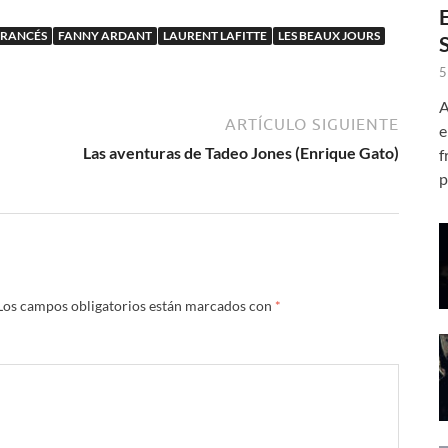
rgento
obstinees con
FRANCÉS
FANNY ARDANT
LAURENT LAFITTE
LES BEAUX JOURS
Asia Argento
5
A
ARTÍCULO SIGUIENTE
e
Las aventuras de Tadeo Jones (Enrique Gato)
f
p
Los campos obligatorios están marcados con
*