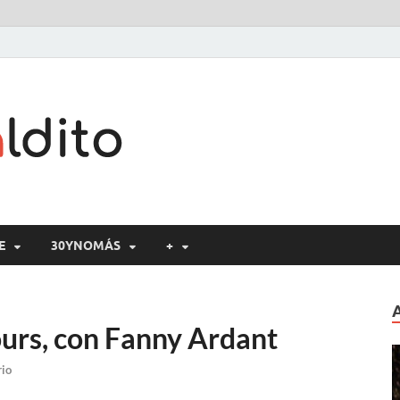
Cine maldito
E
30YNOMÁS
+
urs, con Fanny Ardant
rio