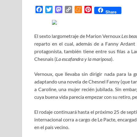
F
T
M
C
M
P
Share
a
w
a
o
e
i
c
i
s
p
n
n
e
t
t
y
e
t
El sexto largometraje de Marion Vernoux
Les bea
b
t
o
L
a
e
reparto en el cual, además de a Fanny Ardan
o
e
d
i
m
r
protagonista, también tiene entre sus filas a Lau
o
r
o
n
e
e
Chesnais (
La escafandra y la mariposa
).
k
n
k
s
t
Vernoux, que llevaba sin dirigir nada para la 
adaptando una novela de Chesnel Fanny (que tambi
a Caroline, una mujer recién jubilada. Sin embar
cuya buena vida parecía empezar con su retiro, pe
El rodaje continuará hasta el próximo 25 de sept
internacional corra a cargo de Le Pacte, encarga
en el país vecino.