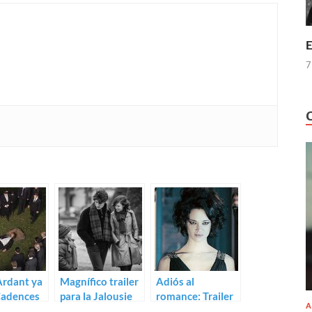
E
7
Ardant ya
Magnífico trailer
Adiós al
Cadences
para la Jalousie
romance: Trailer
A
es con
de Philippe Garrel
de Cadences