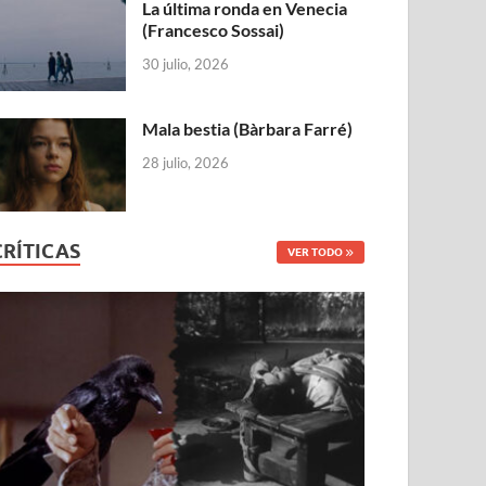
La última ronda en Venecia
(Francesco Sossai)
30 julio, 2026
Mala bestia (Bàrbara Farré)
28 julio, 2026
CRÍTICAS
VER TODO