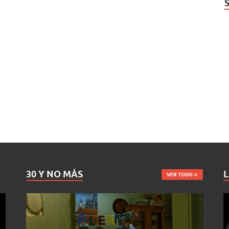
30 Y NO MÁS
L
VER TODO