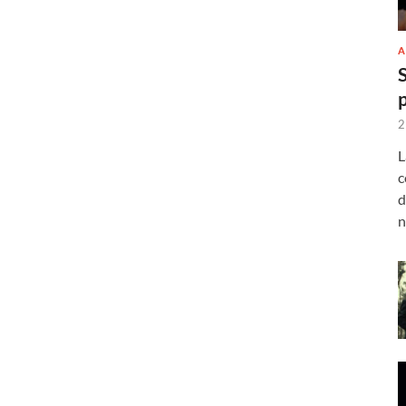
A
2
L
c
d
n