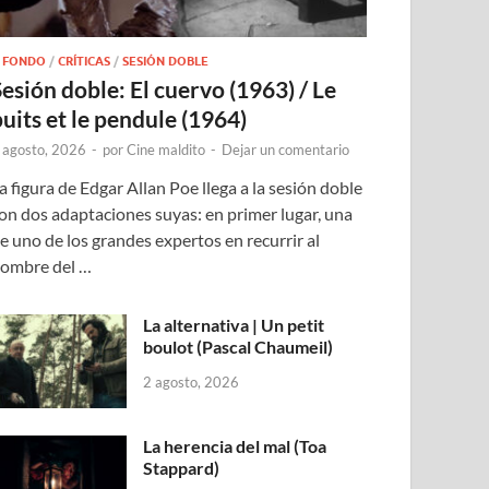
 FONDO
/
CRÍTICAS
/
SESIÓN DOBLE
Sesión doble: El cuervo (1963) / Le
puits et le pendule (1964)
 agosto, 2026
-
por
Cine maldito
-
Dejar un comentario
a figura de Edgar Allan Poe llega a la sesión doble
on dos adaptaciones suyas: en primer lugar, una
e uno de los grandes expertos en recurrir al
ombre del …
La alternativa | Un petit
boulot (Pascal Chaumeil)
2 agosto, 2026
La herencia del mal (Toa
Stappard)