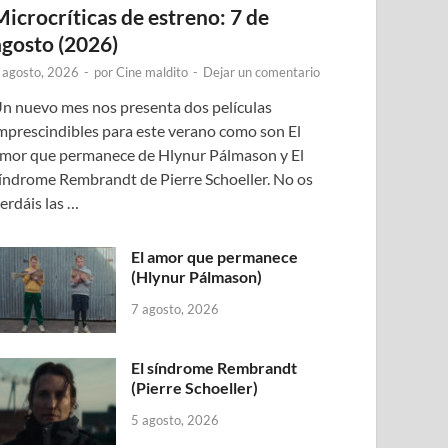
Microcríticas de estreno: 7 de
agosto (2026)
 agosto, 2026
-
por
Cine maldito
-
Dejar un comentario
n nuevo mes nos presenta dos películas
mprescindibles para este verano como son El
mor que permanece de Hlynur Pálmason y El
índrome Rembrandt de Pierre Schoeller. No os
erdáis las …
El amor que permanece
(Hlynur Pálmason)
7 agosto, 2026
El síndrome Rembrandt
(Pierre Schoeller)
5 agosto, 2026