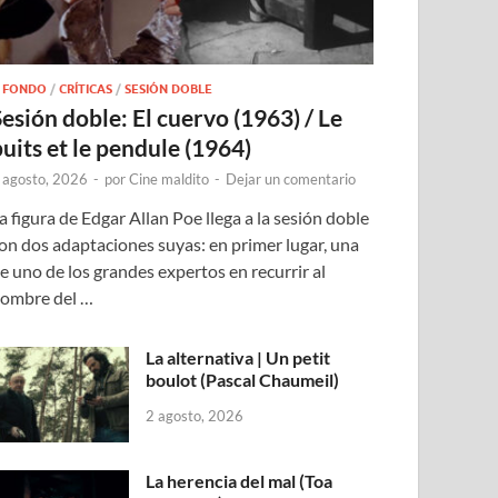
 FONDO
/
CRÍTICAS
/
SESIÓN DOBLE
Sesión doble: El cuervo (1963) / Le
puits et le pendule (1964)
 agosto, 2026
-
por
Cine maldito
-
Dejar un comentario
a figura de Edgar Allan Poe llega a la sesión doble
on dos adaptaciones suyas: en primer lugar, una
e uno de los grandes expertos en recurrir al
ombre del …
La alternativa | Un petit
boulot (Pascal Chaumeil)
2 agosto, 2026
La herencia del mal (Toa