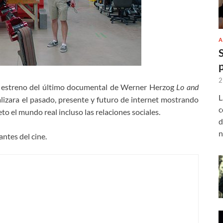
A
2
 el estreno del último documental de Werner Herzog
Lo and
L
izara el pasado, presente y futuro de internet mostrando
c
 el mundo real incluso las relaciones sociales.
d
n
ntes del cine.