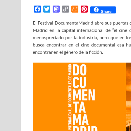
F
T
M
C
M
P
Share
a
w
a
o
e
i
El Festival DocumentaMadrid abre sus puertas de
c
i
s
p
n
n
Madrid en la capital internacional de “el cine
e
t
t
y
e
t
b
t
o
L
a
e
menospreciado por la industria, pero que en lo
o
e
d
i
m
r
busca encontrar en el cine documental esa hu
o
r
o
n
e
e
encontrar en el género de la ficción.
k
n
k
s
t