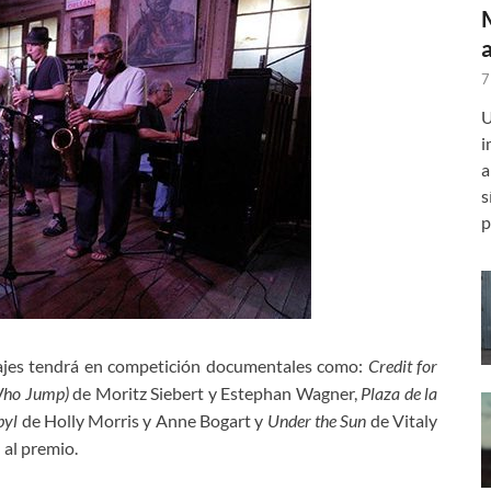
7
U
i
a
s
p
rajes tendrá en competición documentales como:
Credit for
 Who Jump)
de Moritz Siebert y Estephan Wagner,
Plaza de la
byl
de Holly Morris y Anne Bogart y
Under the Sun
de Vitaly
 al premio.