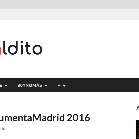
Cine maldito
E
30YNOMÁS
+
ocumentaMadrid 2016
rio