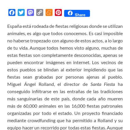
F
T
M
C
M
P
Share
a
w
a
o
e
i
España está rodeada de fiestas religiosas donde se utilizan
c
i
s
p
n
n
animales, es algo que todos conocemos. Es casi imposible
e
t
t
y
e
t
b
t
o
L
a
e
no haberse tropezado con alguno de estos actos, a lo largo
o
e
d
i
m
r
de tu vida. Aunque todos hemos visto alguno, muchas de
o
r
o
n
e
e
estas fiestas son completamente desconocidas, apenas se
k
n
k
s
pueden encontrar imágenes en internet. Los vecinos de
t
estos pueblos se blindan al exterior impidiendo que las
fiestas sean grabadas por personas ajenas al pueblo.
Miguel Ángel Rolland, el director de
Santa Fiesta
ha
conseguido infiltrarse en las entrañas de las tradiciones
más sanguinarias de este país, donde cada año mueren
más de 60,000 animales en las 16,000 fiestas patronales
organizadas por todo el estado. Un proyecto financiado
mediante crowdfunding que ha permitido a Rolland y su
equipo hacer un recorrido por todas estas fiestas. Aunque