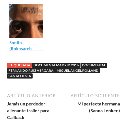
Estephan
(Holly Morris,
Wagner, Abou
Anne Bogart)
Bakar Sidibe)
Sonita
(Rokhsareh
Ghaem
Maghami)
ETIQUETADA
DOCUMENTA MADRID 2016
DOCUMENTAL
FERNANDO RUIZ VERGARA
MIGUEL ÁNGEL ROLLAND
SANTA FIESTA
ARTÍCULO ANTERIOR
ARTÍCULO SIGUIENTE
Jamás un perdedor:
Mi perfecta hermana
alienante trailer para
(Sanna Lenken)
Callback