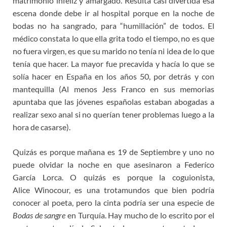
matrimonio infeliz y amargado. Resulta casi divertida esa
escena donde debe ir al hospital porque en la noche de
bodas no ha sangrado, para “humillación” de todos. El
médico constata lo que ella grita todo el tiempo, no es que
no fuera virgen, es que su marido no tenía ni idea de lo que
tenía que hacer. La mayor fue precavida y hacía lo que se
solía hacer en España en los años 50, por detrás y con
mantequilla (Al menos Jess Franco en sus memorias
apuntaba que las jóvenes españolas estaban abogadas a
realizar sexo anal si no querían tener problemas luego a la
hora de casarse).
Quizás es porque mañana es 19 de Septiembre y uno no
puede olvidar la noche en que asesinaron a Federíco
García Lorca. O quizás es porque la coguionista,
Alice Winocour, es una trotamundos que bien podría
conocer al poeta, pero la cinta podría ser una especie de
Bodas de sangre
en Turquía. Hay mucho de lo escrito por el