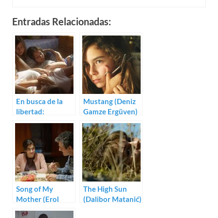
Entradas Relacionadas:
En busca de la
Mustang (Deniz
libertad:
Gamze Ergüven)
evocador trailer
de Mustang
Song of My
The High Sun
Mother (Erol
(Dalibor Matanić)
Mintas)