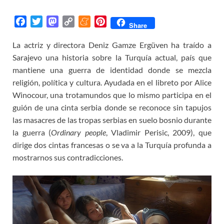
F
T
M
C
M
P
Share
a
w
a
o
e
i
La actriz y directora Deniz Gamze Ergüven ha traído a
c
i
s
p
n
n
Sarajevo una historia sobre la Turquía actual, país que
e
t
t
y
e
t
b
t
o
L
a
e
mantiene una guerra de identidad donde se mezcla
o
e
d
i
m
r
religión, política y cultura. Ayudada en el libreto por Alice
o
r
o
n
e
e
Winocour, una trotamundos que lo mismo participa en el
k
n
k
s
guión de una cinta serbia donde se reconoce sin tapujos
t
las masacres de las tropas serbias en suelo bosnio durante
la guerra (
Ordinary people
, Vladimir Perisic, 2009), que
dirige dos cintas francesas o se va a la Turquía profunda a
mostrarnos sus contradicciones.