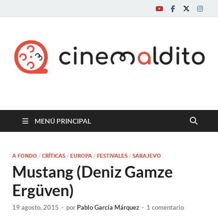
Cine maldito
MENÚ PRINCIPAL
A FONDO
/
CRÍTICAS
/
EUROPA
/
FESTIVALES
/
SARAJEVO
Mustang (Deniz Gamze
Ergüven)
19 agosto, 2015
-
por
Pablo García Márquez
-
1 comentario