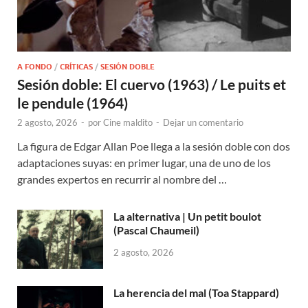
A FONDO
/
CRÍTICAS
/
SESIÓN DOBLE
Sesión doble: El cuervo (1963) / Le puits et
le pendule (1964)
2 agosto, 2026
-
por
Cine maldito
-
Dejar un comentario
La figura de Edgar Allan Poe llega a la sesión doble con dos
adaptaciones suyas: en primer lugar, una de uno de los
grandes expertos en recurrir al nombre del …
La alternativa | Un petit boulot
(Pascal Chaumeil)
2 agosto, 2026
La herencia del mal (Toa Stappard)