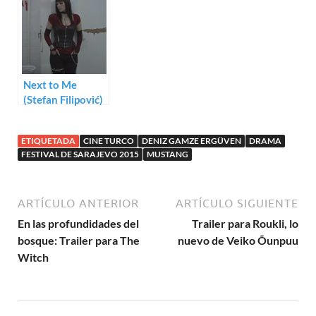
Next to Me
(Stefan Filipović)
ETIQUETADA
CINE TURCO
DENIZ GAMZE ERGÜVEN
DRAMA
FESTIVAL DE SARAJEVO 2015
MUSTANG
ARTÍCULO ANTERIOR
ARTÍCULO SIGUIENTE
En las profundidades del
Trailer para Roukli, lo
bosque: Trailer para The
nuevo de Veiko Õunpuu
Witch