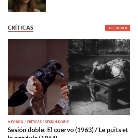
CRÍTICAS
VER TODO
A FONDO
/
CRÍTICAS
/
SESIÓN DOBLE
Sesión doble: El cuervo (1963) / Le puits et
le pendule (1964)