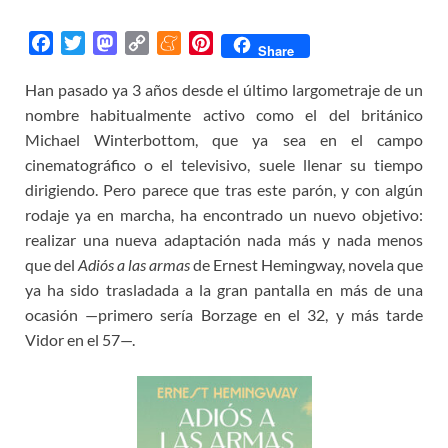
F
T
M
C
M
P
Share
a
w
a
o
e
i
Han pasado ya 3 años desde el último largometraje de un
c
i
s
p
n
n
nombre habitualmente activo como el del británico
e
t
t
y
e
t
b
t
o
L
a
e
Michael Winterbottom, que ya sea en el campo
o
e
d
i
m
r
cinematográfico o el televisivo, suele llenar su tiempo
o
r
o
n
e
e
dirigiendo. Pero parece que tras este parón, y con algún
k
n
k
s
rodaje ya en marcha, ha encontrado un nuevo objetivo:
t
realizar una nueva adaptación nada más y nada menos
que del
Adiós a las armas
de Ernest Hemingway, novela que
ya ha sido trasladada a la gran pantalla en más de una
ocasión —primero sería Borzage en el 32, y más tarde
Vidor en el 57—.