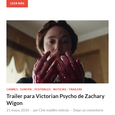
LEER MÁS
CANNES
/
EUROPA
/
FESTIVALES
/
NOTICIAS
/
TRAILERS
Trailer para Victorian Psycho de Zachary
Wigon
21 mayo, 2026
-
por
Cine maldito noticias
-
Dejar un comentario