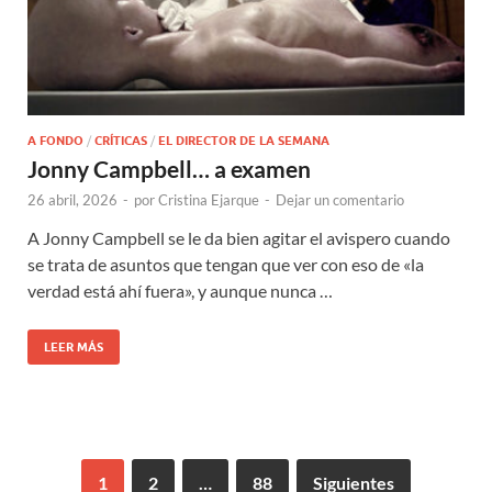
A FONDO
/
CRÍTICAS
/
EL DIRECTOR DE LA SEMANA
Jonny Campbell… a examen
26 abril, 2026
-
por
Cristina Ejarque
-
Dejar un comentario
A Jonny Campbell se le da bien agitar el avispero cuando
se trata de asuntos que tengan que ver con eso de «la
verdad está ahí fuera», y aunque nunca …
LEER MÁS
1
2
…
88
Siguientes