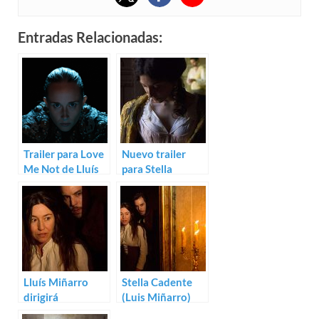
Entradas Relacionadas:
Trailer para Love
Nuevo trailer
Me Not de Lluís
para Stella
Miñarro
Cadente de Lluís
Miñarro
Lluís Miñarro
Stella Cadente
dirigirá
(Luis Miñarro)
Impalpable con