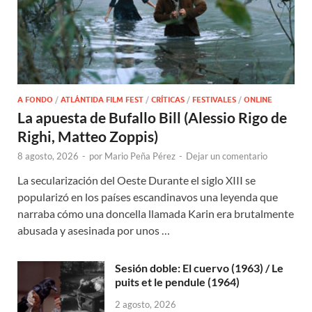
A FONDO
/
ATLÁNTIDA FILM FEST
/
CRÍTICAS
/
FESTIVALES
/
ONLINE
La apuesta de Bufallo Bill (Alessio Rigo de
Righi, Matteo Zoppis)
8 agosto, 2026
-
por
Mario Peña Pérez
-
Dejar un comentario
La secularización del Oeste Durante el siglo XIII se
popularizó en los países escandinavos una leyenda que
narraba cómo una doncella llamada Karin era brutalmente
abusada y asesinada por unos …
Sesión doble: El cuervo (1963) / Le
puits et le pendule (1964)
2 agosto, 2026