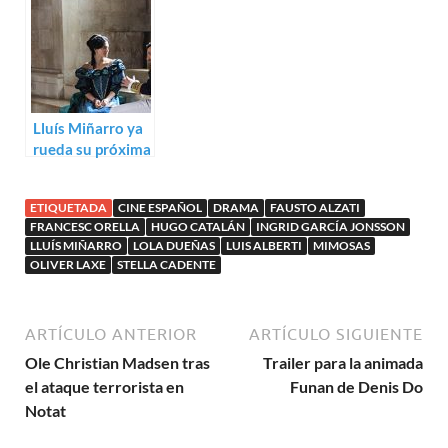
Lola Dueñas
Lluís Miñarro ya
rueda su próxima
película: Estrella
fugaz
ETIQUETADA
CINE ESPAÑOL
DRAMA
FAUSTO ALZATI
FRANCESC ORELLA
HUGO CATALÁN
INGRID GARCÍA JONSSON
LLUÍS MIÑARRO
LOLA DUEÑAS
LUIS ALBERTI
MIMOSAS
OLIVER LAXE
STELLA CADENTE
ARTÍCULO ANTERIOR
ARTÍCULO SIGUIENTE
Ole Christian Madsen tras
Trailer para la animada
el ataque terrorista en
Funan de Denis Do
Notat