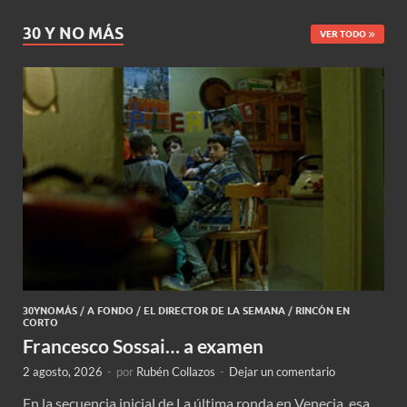
30 Y NO MÁS
VER TODO
30YNOMÁS
/
A FONDO
/
EL DIRECTOR DE LA SEMANA
/
RINCÓN EN
CORTO
Francesco Sossai… a examen
2 agosto, 2026
-
por
Rubén Collazos
-
Dejar un comentario
En la secuencia inicial de La última ronda en Venecia, esa