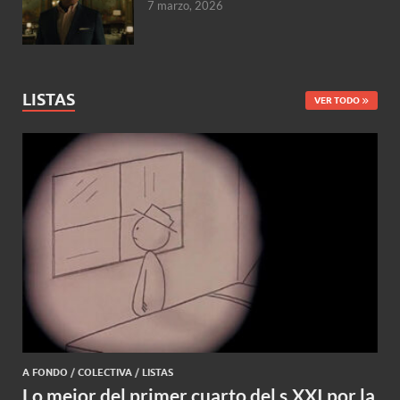
7 marzo, 2026
LISTAS
VER TODO
A FONDO
/
COLECTIVA
/
LISTAS
Lo mejor del primer cuarto del s.XXI por la