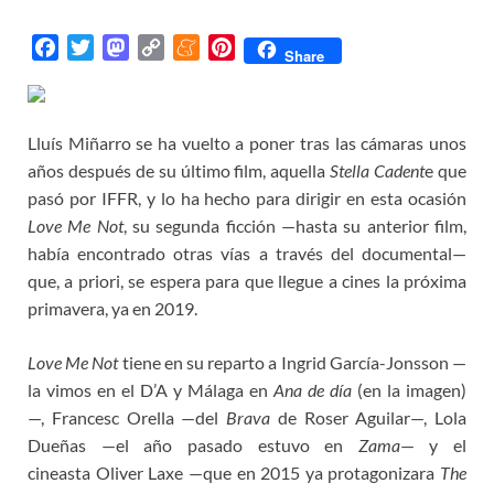
F
T
M
C
M
P
Share
a
w
a
o
e
i
c
i
s
p
n
n
e
t
t
y
e
t
Lluís Miñarro se ha vuelto a poner tras las cámaras unos
b
t
o
L
a
e
años después de su último film, aquella
Stella Cadent
e que
o
e
d
i
m
r
pasó por IFFR, y lo ha hecho para dirigir en esta ocasión
o
r
o
n
e
e
Love Me Not
, su segunda ficción —hasta su anterior film,
k
n
k
s
había encontrado otras vías a través del documental—
t
que, a priori, se espera para que llegue a cines la próxima
primavera, ya en 2019.
Love Me Not
tiene en su reparto a Ingrid García-Jonsson —
la vimos en el D’A y Málaga en
Ana de día
(en la imagen)
—, Francesc Orella —del
Brava
de Roser Aguilar—, Lola
Dueñas —el año pasado estuvo en
Zama
— y el
cineasta Oliver Laxe —que en 2015 ya protagonizara
The