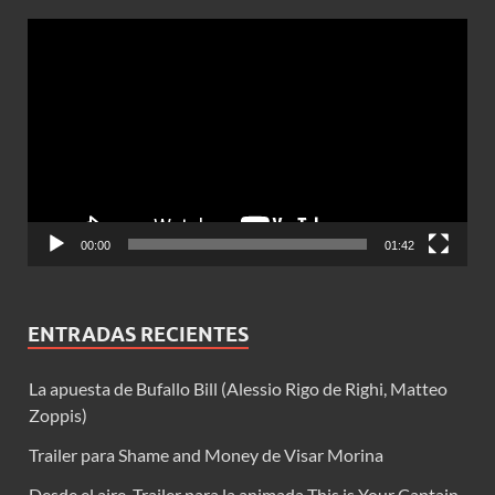
Reproductor
de
vídeo
00:00
01:42
ENTRADAS RECIENTES
La apuesta de Bufallo Bill (Alessio Rigo de Righi, Matteo
Zoppis)
Trailer para Shame and Money de Visar Morina
Desde el aire. Trailer para la animada This is Your Captain