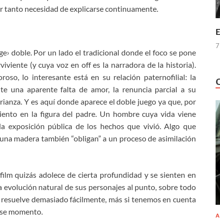
or tanto necesidad de explicarse continuamente.
E
7
› doble. Por un lado el tradicional donde el foco se pone
iviente (y cuya voz en off es la narradora de la historia).
oso, lo interesante está en su relación paternofilial: la
te una aparente falta de amor, la renuncia parcial a su
crianza. Y es aquí donde aparece el doble juego ya que, por
miento en la figura del padre. Un hombre cuya vida viene
la exposición pública de los hechos que vivió. Algo que
lguna madera también “obligan” a un proceso de asimilación
film quizás adolece de cierta profundidad y se sienten en
 evolución natural de sus personajes al punto, sobre todo
e resuelve demasiado fácilmente, más si tenemos en cuenta
ese momento.
A