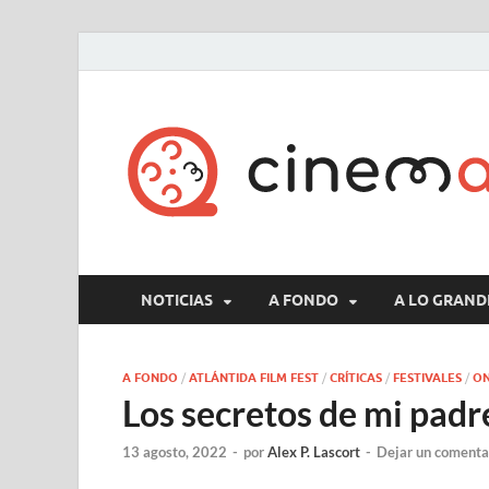
NOTICIAS
A FONDO
A LO GRAND
A FONDO
/
ATLÁNTIDA FILM FEST
/
CRÍTICAS
/
FESTIVALES
/
ON
Los secretos de mi padr
13 agosto, 2022
-
por
Alex P. Lascort
-
Dejar un comenta