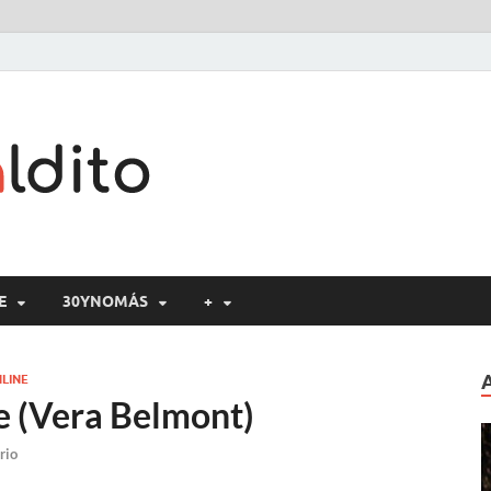
Cine maldito
E
30YNOMÁS
+
LINE
e (Vera Belmont)
rio