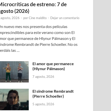
Microcríticas de estreno: 7 de
agosto (2026)
 agosto, 2026
-
por
Cine maldito
-
Dejar un comentario
n nuevo mes nos presenta dos películas
mprescindibles para este verano como son El
mor que permanece de Hlynur Pálmason y El
índrome Rembrandt de Pierre Schoeller. No os
erdáis las …
El amor que permanece
(Hlynur Pálmason)
7 agosto, 2026
El síndrome Rembrandt
(Pierre Schoeller)
5 agosto, 2026