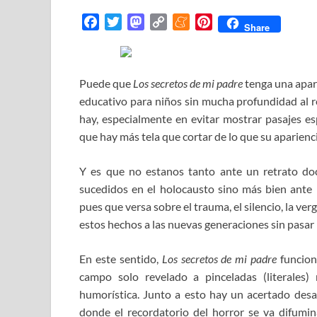
F
T
M
C
M
P
Share
a
w
a
o
e
i
c
i
s
p
n
n
e
t
t
y
e
t
Puede que
Los secretos de mi padre
tenga una apari
b
t
o
L
a
e
educativo para niños sin mucha profundidad al re
o
e
d
i
m
r
hay, especialmente en evitar mostrar pasajes es
o
r
o
n
e
e
que hay más tela que cortar de lo que su apariencia
k
n
k
s
t
Y es que no estanos tanto ante un retrato docu
sucedidos en el holocausto sino más bien ante l
pues que versa sobre el trauma, el silencio, la ve
estos hechos a las nuevas generaciones sin pasar 
En este sentido,
Los secretos de mi padre
funcion
campo solo revelado a pinceladas (literales
humorística. Junto a esto hay un acertado desa
donde el recordatorio del horror se va difum