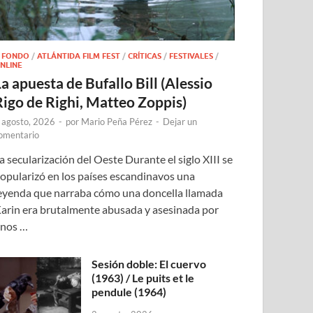
 FONDO
/
ATLÁNTIDA FILM FEST
/
CRÍTICAS
/
FESTIVALES
/
NLINE
a apuesta de Bufallo Bill (Alessio
Rigo de Righi, Matteo Zoppis)
 agosto, 2026
-
por
Mario Peña Pérez
-
Dejar un
omentario
a secularización del Oeste Durante el siglo XIII se
opularizó en los países escandinavos una
eyenda que narraba cómo una doncella llamada
arin era brutalmente abusada y asesinada por
nos …
Sesión doble: El cuervo
(1963) / Le puits et le
pendule (1964)