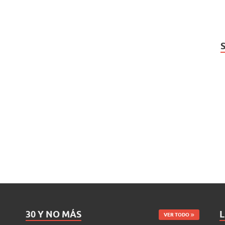
30 Y NO MÁS
L
VER TODO