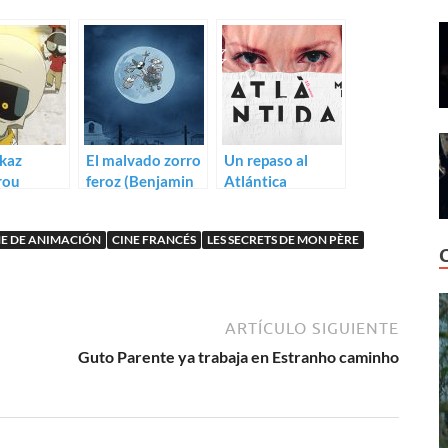
kaz
El malvado zorro
Un repaso al
rou
feroz (Benjamin
Atlántica
,
Renner, Patrick
Mallorca Film
ume
Imbert)
Fest 2022
NE DE ANIMACIÓN
CINE FRANCÉS
LES SECRETS DE MON PÈRE
)
ARTÍCULO SIGUIENTE
Guto Parente ya trabaja en Estranho caminho