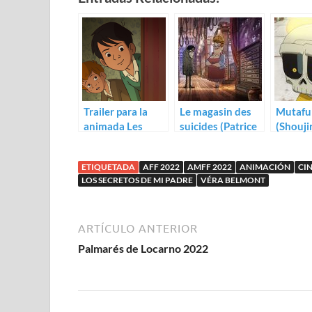
Trailer para la
Le magasin des
Mutafu
animada Les
suicides (Patrice
(Shouji
secrets de mon
Leconte)
Nishimi
père
Guilla
ETIQUETADA
AFF 2022
AMFF 2022
ANIMACIÓN
CI
Renard
LOS SECRETOS DE MI PADRE
VÉRA BELMONT
ARTÍCULO ANTERIOR
Palmarés de Locarno 2022