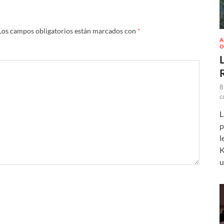
Los campos obligatorios están marcados con
*
A
O
L
8
c
L
p
l
K
u