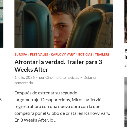
B
EUROPA
/
FESTIVALES
/
KARLOVY VARY
/
NOTICIAS
/
TRAILERS
i
Afrontar la verdad. Trailer para 3
2
Weeks After
1 julio, 2026
-
por
Cine maldito noticias
-
Dejar un
comentario
Después de estrenar su segundo
,
largometraje, Desaparecidos, Miroslav Terzić
regresa ahora con una nueva obra con la que
competirá por el Globo de cristal en Karlovy Vary.
En 3 Weeks After, lo …