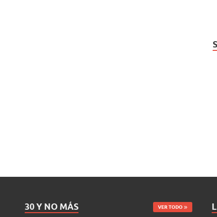
30 Y NO MÁS
L
VER TODO