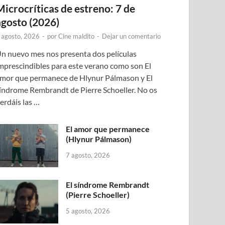
Microcríticas de estreno: 7 de
agosto (2026)
 agosto, 2026
-
por
Cine maldito
-
Dejar un comentario
n nuevo mes nos presenta dos películas
mprescindibles para este verano como son El
mor que permanece de Hlynur Pálmason y El
índrome Rembrandt de Pierre Schoeller. No os
erdáis las …
El amor que permanece
(Hlynur Pálmason)
7 agosto, 2026
El síndrome Rembrandt
(Pierre Schoeller)
5 agosto, 2026