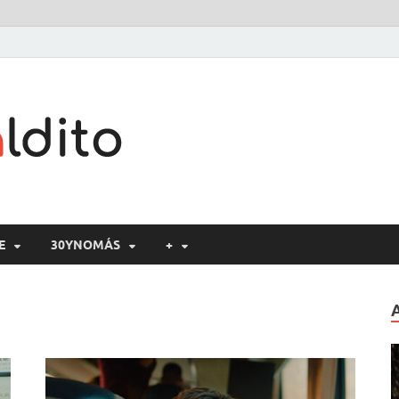
Cine maldito
E
30YNOMÁS
+