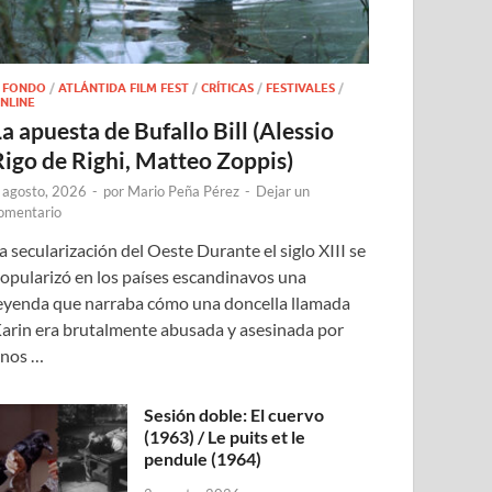
 FONDO
/
ATLÁNTIDA FILM FEST
/
CRÍTICAS
/
FESTIVALES
/
NLINE
a apuesta de Bufallo Bill (Alessio
Rigo de Righi, Matteo Zoppis)
 agosto, 2026
-
por
Mario Peña Pérez
-
Dejar un
omentario
a secularización del Oeste Durante el siglo XIII se
opularizó en los países escandinavos una
eyenda que narraba cómo una doncella llamada
arin era brutalmente abusada y asesinada por
nos …
Sesión doble: El cuervo
(1963) / Le puits et le
pendule (1964)