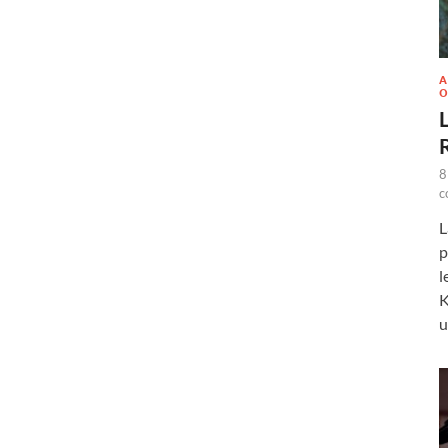
A
O
L
8
c
L
p
l
K
u