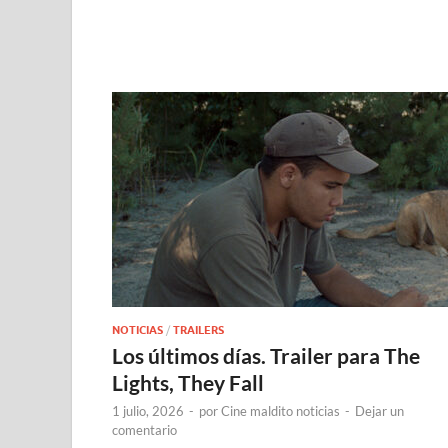
NOTICIAS
/
TRAILERS
Los últimos días. Trailer para The
Lights, They Fall
1 julio, 2026
-
por
Cine maldito noticias
-
Dejar un
comentario