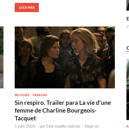
LEER MÁS
E
7
NOTICIAS
/
TRAILERS
Sin respiro. Trailer para La vie d’une
femme de Charline Bourgeois-
Tacquet
1 julio, 2026
-
por
Cine maldito noticias
-
Dejar un
A