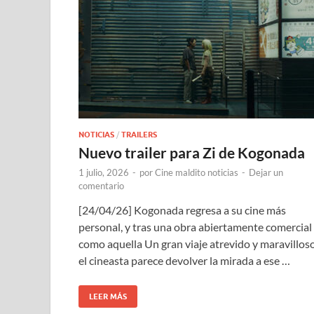
NOTICIAS
/
TRAILERS
Nuevo trailer para Zi de Kogonada
1 julio, 2026
-
por
Cine maldito noticias
-
Dejar un
comentario
[24/04/26] Kogonada regresa a su cine más
personal, y tras una obra abiertamente comercial
como aquella Un gran viaje atrevido y maravilloso
el cineasta parece devolver la mirada a ese …
LEER MÁS