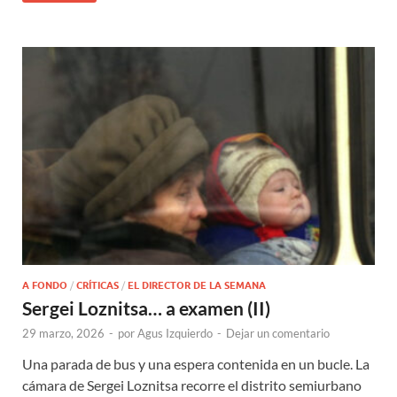
A FONDO
/
CRÍTICAS
/
EL DIRECTOR DE LA SEMANA
Sergei Loznitsa… a examen (II)
29 marzo, 2026
-
por
Agus Izquierdo
-
Dejar un comentario
Una parada de bus y una espera contenida en un bucle. La
cámara de Sergei Loznitsa recorre el distrito semiurbano