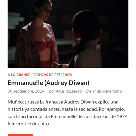
A LO GRANDE
/
CRÍTICAS DE ESTRENOS
Emmanuelle (Audrey Diwan)
30 septiembre, 2024
-
por
Agus Izquierdo
-
Dejar un comentario
Muñecas rusas La francesa Audrey Diwan explica una
historia ya contada antes, hasta la saciedad. Por ejemplo,
con la archiconocida Emmanuelle de Just Jaeckin, de 1974,
film erótico de culto …