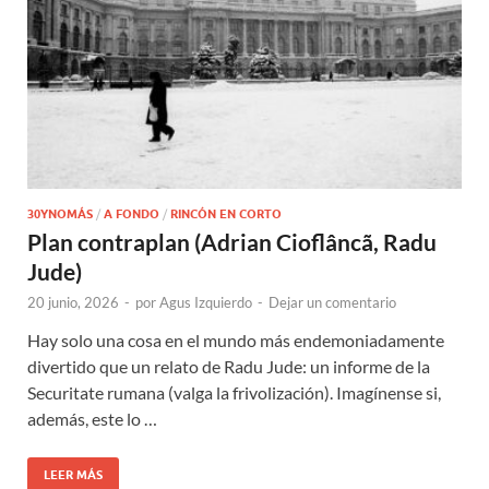
30YNOMÁS
/
A FONDO
/
RINCÓN EN CORTO
Plan contraplan (Adrian Cioflâncã, Radu
Jude)
20 junio, 2026
-
por
Agus Izquierdo
-
Dejar un comentario
Hay solo una cosa en el mundo más endemoniadamente
divertido que un relato de Radu Jude: un informe de la
Securitate rumana (valga la frivolización). Imagínense si,
además, este lo …
LEER MÁS