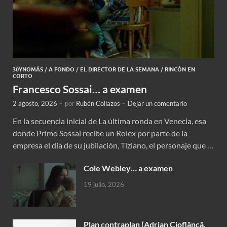
30YNOMÁS
/
A FONDO
/
EL DIRECTOR DE LA SEMANA
/
RINCÓN EN
CORTO
Francesco Sossai… a examen
2 agosto, 2026
-
por
Rubén Collazos
-
Dejar un comentario
En la secuencia inicial de La última ronda en Venecia, esa
donde Primo Sossai recibe un Rolex por parte de la
empresa el día de su jubilación, Tiziano, el personaje que …
Cole Webley… a examen
19 julio, 2026
Plan contraplan (Adrian Cioflâncã,