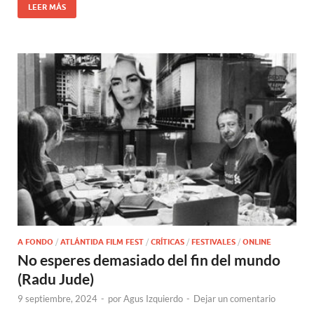
LEER MÁS
A FONDO
/
ATLÁNTIDA FILM FEST
/
CRÍTICAS
/
FESTIVALES
/
ONLINE
No esperes demasiado del fin del mundo
(Radu Jude)
9 septiembre, 2024
-
por
Agus Izquierdo
-
Dejar un comentario