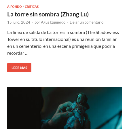
A FONDO
/
CRÍTICAS
La torre sin sombra (Zhang Lu)
15 julio, 2024
-
por
Agus Izquierdo
-
Dejar un comentario
La línea de salida de La torre sin sombra (The Shadowless
Tower en su título internacional) es una reunión familiar
en un cementerio, en una escena primigenia que podría
recordar …
LEER MÁS