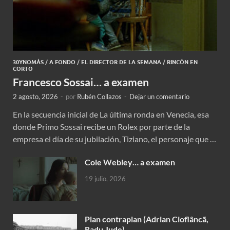
30YNOMÁS
/
A FONDO
/
EL DIRECTOR DE LA SEMANA
/
RINCÓN EN
CORTO
Francesco Sossai… a examen
2 agosto, 2026
-
por
Rubén Collazos
-
Dejar un comentario
En la secuencia inicial de La última ronda en Venecia, esa
donde Primo Sossai recibe un Rolex por parte de la
empresa el día de su jubilación, Tiziano, el personaje que …
Cole Webley… a examen
19 julio, 2026
Plan contraplan (Adrian Cioflâncã,
Radu Jude)