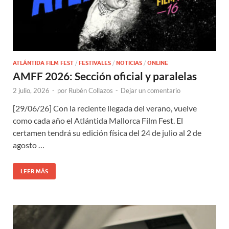
ATLÁNTIDA FILM FEST
/
FESTIVALES
/
NOTICIAS
/
ONLINE
AMFF 2026: Sección oficial y paralelas
2 julio, 2026
-
por
Rubén Collazos
-
Dejar un comentario
[29/06/26] Con la reciente llegada del verano, vuelve
como cada año el Atlántida Mallorca Film Fest. El
certamen tendrá su edición física del 24 de julio al 2 de
agosto …
LEER MÁS