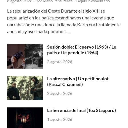
8 agosto, 2026
-
por
Mario Peña Pérez
-
Dejar un comentario
La secularización del Oeste Durante el siglo XIII se
popularizó en los países escandinavos una leyenda que
narraba cómo una doncella llamada Karin era brutalmente
abusada y asesinada por unos …
Sesión doble: El cuervo (1963) / Le
puits et le pendule (1964)
2 agosto, 2026
La alternativa | Un petit boulot
(Pascal Chaumeil)
2 agosto, 2026
La herencia del mal (Toa Stappard)
1 agosto, 2026