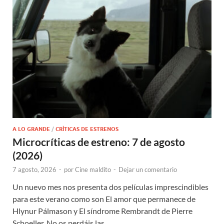
A LO GRANDE
/
CRÍTICAS DE ESTRENOS
Microcríticas de estreno: 7 de agosto
(2026)
7 agosto, 2026
-
por
Cine maldito
-
Dejar un comentario
Un nuevo mes nos presenta dos películas imprescindibles
para este verano como son El amor que permanece de
Hlynur Pálmason y El síndrome Rembrandt de Pierre
Schoeller. No os perdáis las …