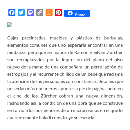
F
T
M
C
M
P
Share
a
w
a
o
e
i
c
i
s
p
n
n
e
t
t
y
e
t
Cajas precintadas, muebles y plástico de burbujas,
b
t
o
L
a
e
elementos comunes que uno esperaría encontrar en una
o
e
d
i
m
r
mudanza, pero que en manos de Ramon y Silvan Zürcher
o
r
o
n
e
e
son reemplazados por la impresión del plano del piso
k
n
k
s
nuevo de la mano de una compañera, un perro ladrón de
t
estropajos y el recurrente chillido de un bebé que reclama
la atención de los personajes con constancia. Detalles que
no serían más que meros apuntes a pie de página, pero en
el cine de los Zürcher cobran una nueva dimensión,
insinuando así la condición de una obra que se construye
en torno a los pormenores de un microcosmos en el que lo
aparentemente baladí constituye su esencia.