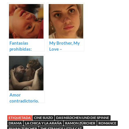
para The Girl and
septiembre
The Spider
(2022)
Fantasías
My Brother, My
prohibidas:
Love –
Trailer de
Glaubenberg
Glaubenberg
(Thomas Imbach)
Amor
contradictorio.
Trailer para 99
Moons de Jan
ETIQUETADA
CINE SUIZO
DAS MÄDCHEN UND DIE SPINNE
Gassmann
DRAMA
LA CHICA Y LA ARAÑA
RAMON ZÜRCHER
ROMANCE
SILVAN ZÜRCHER
THE STRANGE LITTLE CAT