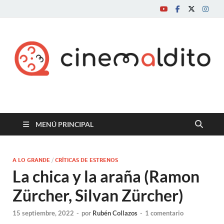
Cine maldito
MENÚ PRINCIPAL
A LO GRANDE
/
CRÍTICAS DE ESTRENOS
La chica y la araña (Ramon
Zürcher, Silvan Zürcher)
15 septiembre, 2022
-
por
Rubén Collazos
-
1 comentario