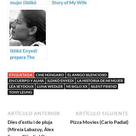
mujer (Ildikó
Story of My Wife
Enyedi)
de Ildikó Enyedi
Ildikó Enyedi
prepara The
Story of My Wife
ETIQUETADA
CINE HÚNGARO
EL AMIGO SILENCIOSO
EN CUERPO Y ALMA
ILDIKÓ ENYEDI
LA HISTORIA DE MI MUJER
LÉA SEYDOUX
LUNA WEDLER
MI SIGLO XX
SILENT FRIEND
TONY LEUNG
ARTÍCULO ANTERIOR
ARTÍCULO SIGUIENTE
Dies d’estiu i de pluja
Pizza Movies (Carlo Padial)
(Mireia Labazuy, Àlex