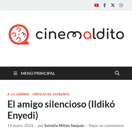
Cine maldito
MENÚ PRINCIPAL
A LO GRANDE
/
CRÍTICAS DE ESTRENOS
El amigo silencioso (Ildikó
Enyedi)
14 mayo, 2026
-
por
Estrella Millán Sanjuán
-
Dejar un comentario