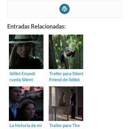
Entradas Relacionadas:
Ildikó Enyedi
Trailer para Silent
rueda Silent
Friend de Ildikó
Friend con Tony
Enyedi
Leung
La historia de mi
Trailer para The