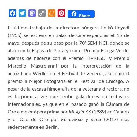
F
T
M
C
M
P
Share
a
w
a
o
e
i
El último trabajo de la directora húngara Ildikó Enyedi
c
i
s
p
n
n
(1955) se estrena en salas de cine españolas el 15 de
e
t
t
y
e
t
b
t
o
L
a
e
mayo, después de su paso por la 70ª SEMINCI, donde se
o
e
d
i
m
r
alzó con la Espiga de Plata y con el Premio Espiga Verde,
o
r
o
n
e
e
además de hacerse con el Premio FIPRESCI y Premio
k
n
k
s
Marcello Mastroianni por la interpretación de la
t
actriz Luna Wedler en el Festival de Venecia, así como el
premio a Mejor Fotografía en el Festival de Chicago. A
pesar de la escasa filmografía de la veterana directora, no
es la primera vez que recibe galardones en festivales
internacionales, ya que en el pasado ganó la Cámara de
Oro a mejor ópera prima por
Mi siglo XX
(1989) en Cannes
y el Oso de Oro por
En cuerpo y alma
(2017) más
recientemente en Berlín.