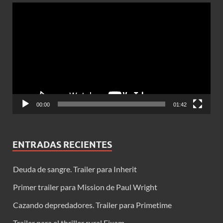
Reproductor
de
vídeo
00:00
01:42
ENTRADAS RECIENTES
Deuda de sangre. Trailer para Inherit
Primer trailer para Mission de Paul Wright
Cazando depredadores. Trailer para Primetime
Trailer para el thriller rural Eixam