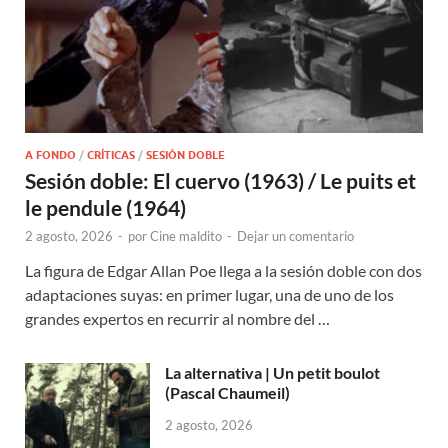
A FONDO
/
CRÍTICAS
/
SESIÓN DOBLE
Sesión doble: El cuervo (1963) / Le puits et
le pendule (1964)
2 agosto, 2026
-
por
Cine maldito
-
Dejar un comentario
La figura de Edgar Allan Poe llega a la sesión doble con dos
adaptaciones suyas: en primer lugar, una de uno de los
grandes expertos en recurrir al nombre del …
La alternativa | Un petit boulot
(Pascal Chaumeil)
2 agosto, 2026