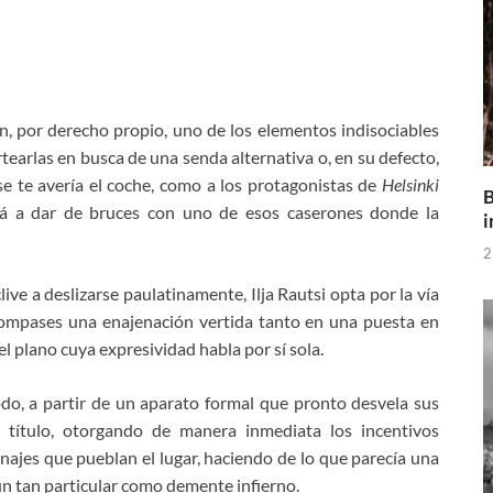
n, por derecho propio, uno de los elementos indisociables
rtearlas en busca de una senda alternativa o, en su defecto,
se te avería el coche, como a los protagonistas de
Helsinki
B
irá a dar de bruces con uno de esos caserones donde la
i
2
ive a deslizarse paulatinamente, Ilja Rautsi opta por la vía
compases una enajenación vertida tanto en una puesta en
l plano cuya expresividad habla por sí sola.
odo, a partir de un aparato formal que pronto desvela sus
l título, otorgando de manera inmediata los incentivos
onajes que pueblan el lugar, haciendo de lo que parecía una
un tan particular como demente infierno.