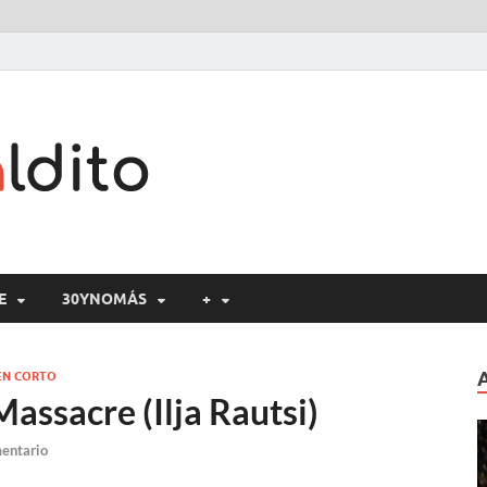
Cine maldito
E
30YNOMÁS
+
EN CORTO
assacre (Ilja Rautsi)
mentario