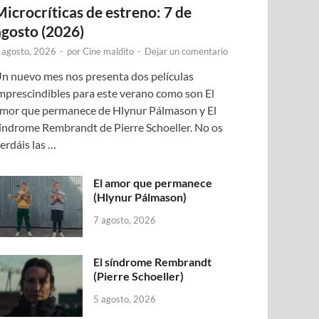
Microcríticas de estreno: 7 de
agosto (2026)
 agosto, 2026
-
por
Cine maldito
-
Dejar un comentario
n nuevo mes nos presenta dos películas
mprescindibles para este verano como son El
mor que permanece de Hlynur Pálmason y El
índrome Rembrandt de Pierre Schoeller. No os
erdáis las …
El amor que permanece
(Hlynur Pálmason)
7 agosto, 2026
El síndrome Rembrandt
(Pierre Schoeller)
5 agosto, 2026