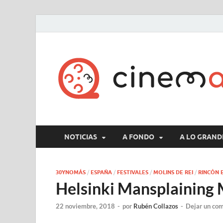
NOTICIAS
A FONDO
A LO GRAND
30YNOMÁS
/
ESPAÑA
/
FESTIVALES
/
MOLINS DE REI
/
RINCÓN 
Helsinki Mansplaining M
22 noviembre, 2018
-
por
Rubén Collazos
-
Dejar un co