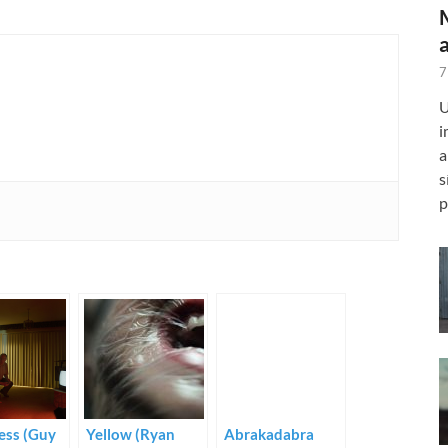
7
U
i
a
s
p
ess (Guy
Yellow (Ryan
Abrakadabra