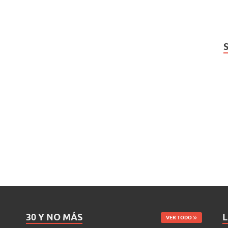
30 Y NO MÁS
L
VER TODO