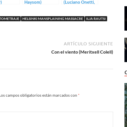
)
Haysom)
(Luciano Onetti,
Nicolás Onetti)
TOMETRAJE
HELSINKI MANSPLAINING MASSACRE
ILJA RAUTSI
ARTÍCULO SIGUIENTE
Con el viento (Meritxell Colell)
Los campos obligatorios están marcados con
*