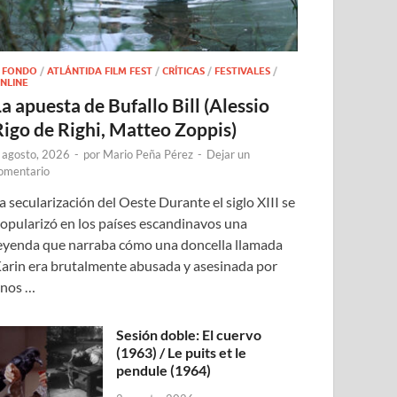
 FONDO
/
ATLÁNTIDA FILM FEST
/
CRÍTICAS
/
FESTIVALES
/
NLINE
a apuesta de Bufallo Bill (Alessio
Rigo de Righi, Matteo Zoppis)
 agosto, 2026
-
por
Mario Peña Pérez
-
Dejar un
omentario
a secularización del Oeste Durante el siglo XIII se
opularizó en los países escandinavos una
eyenda que narraba cómo una doncella llamada
arin era brutalmente abusada y asesinada por
nos …
Sesión doble: El cuervo
(1963) / Le puits et le
pendule (1964)