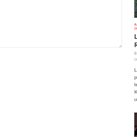
A
O
L
8
c
L
p
l
K
u