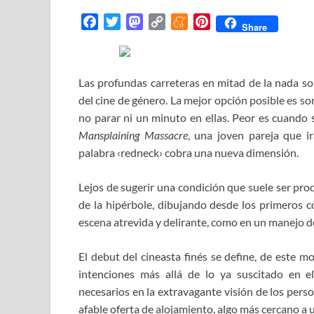
F
T
M
C
M
P
Share
a
w
a
o
e
i
c
i
s
p
n
n
e
t
t
y
e
t
Las profundas carreteras en mitad de la nada so
b
t
o
L
a
e
del cine de género. La mejor opción posible es so
o
e
d
i
m
r
no parar ni un minuto en ellas. Peor es cuando 
o
r
o
n
e
e
Mansplaining Massacre
, una joven pareja que 
k
n
k
s
palabra ‹redneck› cobra una nueva dimensión.
t
Lejos de sugerir una condición que suele ser procl
de la hipérbole, dibujando desde los primeros 
escena atrevida y delirante, como en un manejo de
El debut del cineasta finés se define, de este m
intenciones más allá de lo ya suscitado en e
necesarios en la extravagante visión de los pers
afable oferta de alojamiento, algo más cercano a 