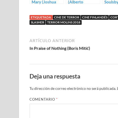
Mary (Joshua
(Alberto
Soulsby
Long)
Corredor)
ETIQUETADA
CINE DE TERROR
CINE FINLANDÉS
COR
SLASHER
TERROR MOLINS 2018
ARTÍCULO ANTERIOR
In Praise of Nothing (Boris Mitić)
Deja una respuesta
Tu dirección de correo electrónico no será publicada.
COMENTARIO
*