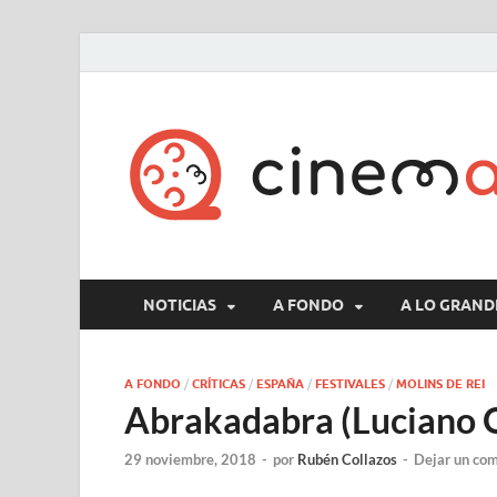
NOTICIAS
A FONDO
A LO GRAND
A FONDO
/
CRÍTICAS
/
ESPAÑA
/
FESTIVALES
/
MOLINS DE REI
Abrakadabra (Luciano O
29 noviembre, 2018
-
por
Rubén Collazos
-
Dejar un co