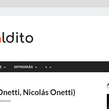
Cine maldito
E
30YNOMÁS
+
netti, Nicolás Onetti)
mentario