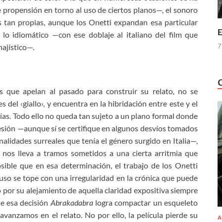
 propensión en torno al uso de ciertos planos—, el sonoro
 tan propias, aunque los Onetti expandan esa particular
E
 lo idiomático —con ese doblaje al italiano del film que
7
ajístico—.
os que apelan al pasado para construir su relato, no se
del ‹giallo›, y encuentra en la hibridación entre este y el
vías. Todo ello no queda tan sujeto a un plano formal donde
esión —aunque sí se certifique en algunos desvíos tomados
nalidades surreales que tenía el género surgido en Italia—,
 nos lleva a tramos sometidos a una cierta arritmia que
osible que en esa determinación, el trabajo de los Onetti
uso se tope con una irregularidad en la crónica que puede
por su alejamiento de aquella claridad expositiva siempre
sde esa decisión
Abrakadabra
logra compactar un esqueleto
anzamos en el relato. No por ello, la película pierde su
A