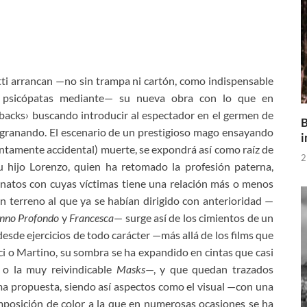
tti arrancan —no sin trampa ni cartón, como indispensable
n psicópatas mediante— su nueva obra con lo que en
hbacks› buscando introducir al espectador en el germen de
B
sgranando. El escenario de un prestigioso mago ensayando
i
ntamente accidental) muerte, se expondrá así como raíz de
2
 hijo Lorenzo, quien ha retomado la profesión paterna,
natos con cuyas víctimas tiene una relación más o menos
un terreno al que ya se habían dirigido con anterioridad —
nno Profondo
y
Francesca
— surge así de los cimientos de un
sde ejercicios de todo carácter —más allá de los films que
i o Martino, su sombra se ha expandido en cintas que casi
o la muy reivindicable
Masks
—, y que quedan trazados
a propuesta, siendo así aspectos como el visual —con una
mposición de color a la que en numerosas ocasiones se ha