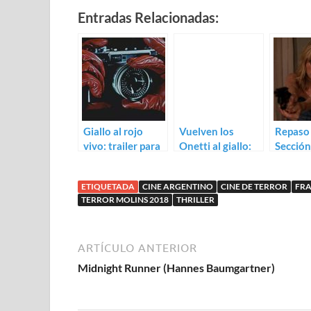
Entradas Relacionadas:
Giallo al rojo
Vuelven los
Repaso 
vivo: trailer para
Onetti al giallo:
Sección
Francesca
Trailer para
Molins 
Abrakadabra
2012
ETIQUETADA
CINE ARGENTINO
CINE DE TERROR
FR
TERROR MOLINS 2018
THRILLER
ARTÍCULO ANTERIOR
Midnight Runner (Hannes Baumgartner)