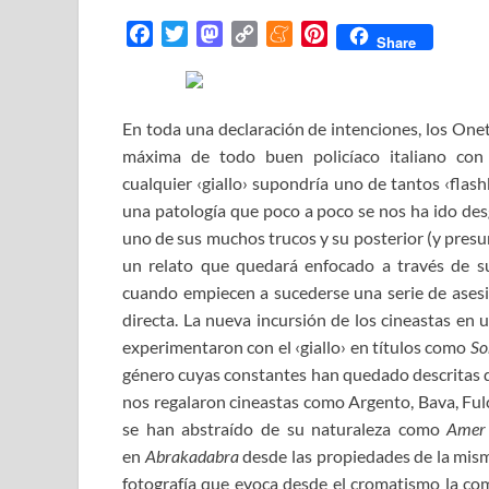
F
T
M
C
M
P
Share
a
w
a
o
e
i
c
i
s
p
n
n
e
t
t
y
e
t
En toda una declaración de intenciones, los One
b
t
o
L
a
e
máxima de todo buen policíaco italiano co
o
e
d
i
m
r
cualquier ‹giallo› supondría uno de tantos ‹flas
o
r
o
n
e
e
una patología que poco a poco se nos ha ido de
k
n
k
s
uno de sus muchos trucos y su posterior (y presu
t
un relato que quedará enfocado a través de su
cuando empiecen a sucederse una serie de asesi
directa. La nueva incursión de los cineastas en 
experimentaron con el ‹giallo› en títulos como
So
género cuyas constantes han quedado descritas de
nos regalaron cineastas como Argento, Bava, Fulc
se han abstraído de su naturaleza como
Amer
en
Abrakadabra
desde las propiedades de la mism
fotografía que evoca desde el cromatismo la co