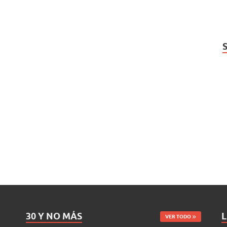
30 Y NO MÁS
L
VER TODO