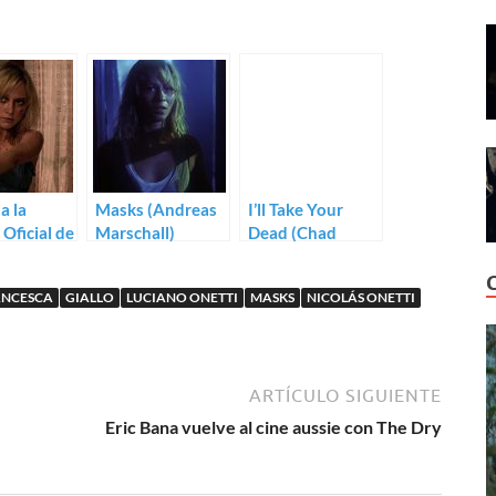
a la
Masks (Andreas
I’ll Take Your
 Oficial de
Marschall)
Dead (Chad
de Rei
Archibald)
ANCESCA
GIALLO
LUCIANO ONETTI
MASKS
NICOLÁS ONETTI
ARTÍCULO SIGUIENTE
Eric Bana vuelve al cine aussie con The Dry