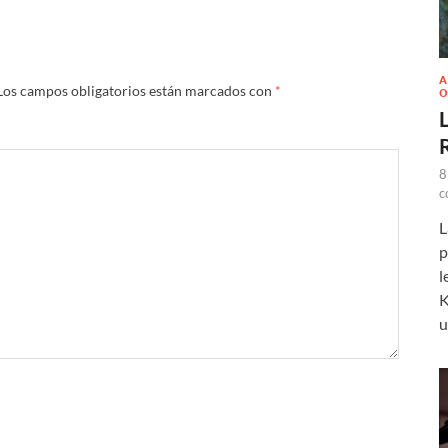
A
Los campos obligatorios están marcados con
*
O
L
8
c
L
p
l
K
u