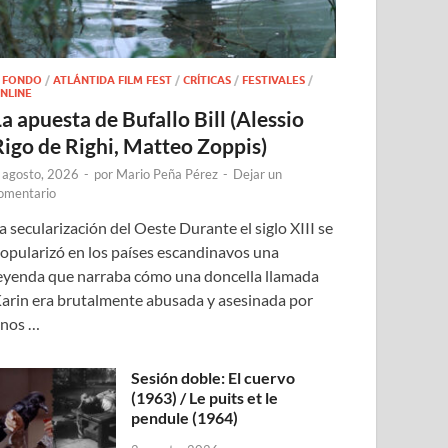
 FONDO
/
ATLÁNTIDA FILM FEST
/
CRÍTICAS
/
FESTIVALES
/
NLINE
a apuesta de Bufallo Bill (Alessio
Rigo de Righi, Matteo Zoppis)
 agosto, 2026
-
por
Mario Peña Pérez
-
Dejar un
omentario
a secularización del Oeste Durante el siglo XIII se
opularizó en los países escandinavos una
eyenda que narraba cómo una doncella llamada
arin era brutalmente abusada y asesinada por
nos …
Sesión doble: El cuervo
(1963) / Le puits et le
pendule (1964)