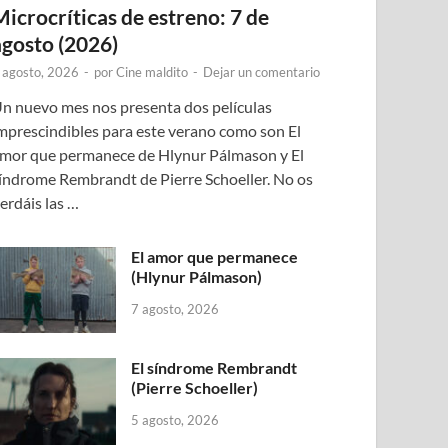
Microcríticas de estreno: 7 de
agosto (2026)
 agosto, 2026
-
por
Cine maldito
-
Dejar un comentario
n nuevo mes nos presenta dos películas
mprescindibles para este verano como son El
mor que permanece de Hlynur Pálmason y El
índrome Rembrandt de Pierre Schoeller. No os
erdáis las …
El amor que permanece
(Hlynur Pálmason)
7 agosto, 2026
El síndrome Rembrandt
(Pierre Schoeller)
5 agosto, 2026