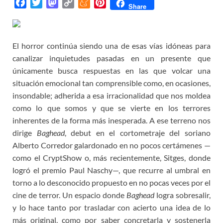
F
T
M
C
M
P
Share
a
w
a
o
e
i
c
i
s
p
n
n
e
t
t
y
e
t
El horror continúa siendo una de esas vías idóneas para
b
t
o
L
a
e
canalizar inquietudes pasadas en un presente que
o
e
d
i
m
r
únicamente busca respuestas en las que volcar una
o
r
o
n
e
e
situación emocional tan comprensible como, en ocasiones,
k
n
k
s
insondable; adherida a esa irracionalidad que nos moldea
t
como lo que somos y que se vierte en los terrores
inherentes de la forma más inesperada. A ese terreno nos
dirige
Baghead
, debut en el cortometraje del soriano
Alberto Corredor galardonado en no pocos certámenes —
como el CryptShow o, más recientemente, Sitges, donde
logró el premio Paul Naschy—, que recurre al umbral en
torno a lo desconocido propuesto en no pocas veces por el
cine de terror. Un espacio donde
Baghead
logra sobresalir,
y lo hace tanto por trasladar con acierto una idea de lo
más original, como por saber concretarla y sostenerla