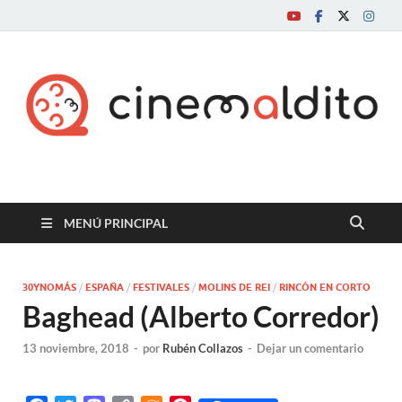
Cine maldito
MENÚ PRINCIPAL
30YNOMÁS
/
ESPAÑA
/
FESTIVALES
/
MOLINS DE REI
/
RINCÓN EN CORTO
Baghead (Alberto Corredor)
13 noviembre, 2018
-
por
Rubén Collazos
-
Dejar un comentario