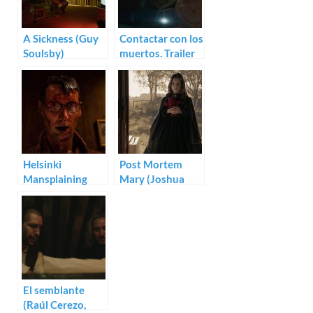
A Sickness (Guy
Contactar con los
Soulsby)
muertos. Trailer
para Baghead
Helsinki
Post Mortem
Mansplaining
Mary (Joshua
Massacre (Ilja
Long)
Rautsi)
El semblante
(Raúl Cerezo,