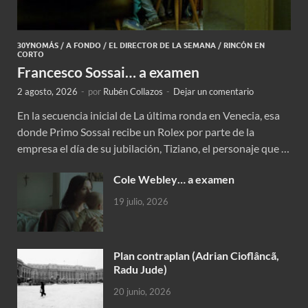
30YNOMÁS
/
A FONDO
/
EL DIRECTOR DE LA SEMANA
/
RINCÓN EN
CORTO
Francesco Sossai… a examen
2 agosto, 2026
-
por
Rubén Collazos
-
Dejar un comentario
En la secuencia inicial de La última ronda en Venecia, esa
donde Primo Sossai recibe un Rolex por parte de la
empresa el día de su jubilación, Tiziano, el personaje que …
Cole Webley… a examen
19 julio, 2026
Plan contraplan (Adrian Cioflâncã,
Radu Jude)
20 junio, 2026