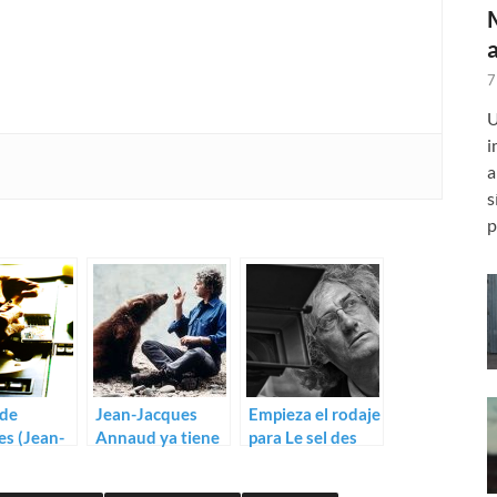
7
U
i
a
s
p
 de
Jean-Jacques
Empieza el rodaje
s (Jean-
Annaud ya tiene
para Le sel des
dard)
nuevo film: Wolf
larmes de
Totem
Philippe Garrel