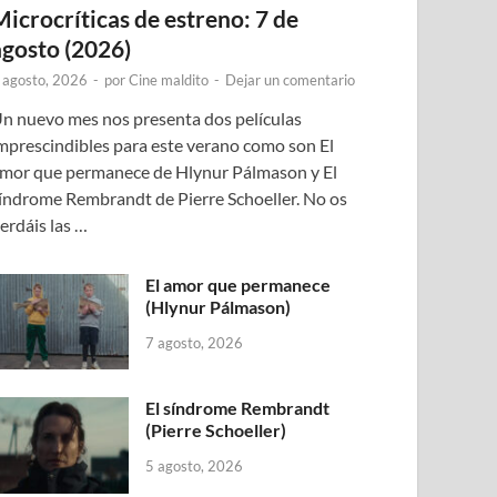
Microcríticas de estreno: 7 de
agosto (2026)
 agosto, 2026
-
por
Cine maldito
-
Dejar un comentario
n nuevo mes nos presenta dos películas
mprescindibles para este verano como son El
mor que permanece de Hlynur Pálmason y El
índrome Rembrandt de Pierre Schoeller. No os
erdáis las …
El amor que permanece
(Hlynur Pálmason)
7 agosto, 2026
El síndrome Rembrandt
(Pierre Schoeller)
5 agosto, 2026