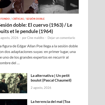
 FONDO
/
CRÍTICAS
/
SESIÓN DOBLE
Sesión doble: El cuervo (1963) / Le
puits et le pendule (1964)
 agosto, 2026
-
por
Cine maldito
-
Dejar un comentario
a figura de Edgar Allan Poe llega a la sesión doble
on dos adaptaciones suyas: en primer lugar, una
e uno de los grandes expertos en recurrir al
ombre del …
La alternativa | Un petit
boulot (Pascal Chaumeil)
2 agosto, 2026
La herencia del mal (Toa