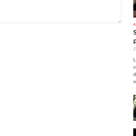
A
2
L
c
d
n