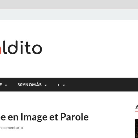
Cine maldito
E
30YNOMÁS
+
e en Image et Parole
n comentario