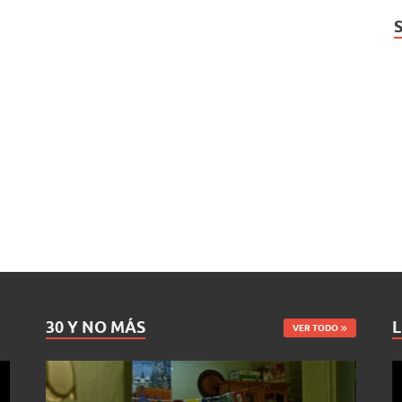
30 Y NO MÁS
L
VER TODO