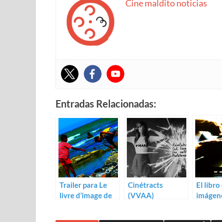
Cine maldito noticias
Entradas Relacionadas:
Trailer para Le
Cinétracts
El libro
livre d’image de
(VVAA)
imágene
Jean-Luc Godard
Luc Go