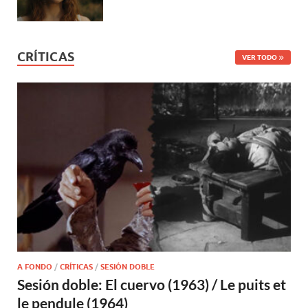
CRÍTICAS
VER TODO
A FONDO
/
CRÍTICAS
/
SESIÓN DOBLE
Sesión doble: El cuervo (1963) / Le puits et
le pendule (1964)