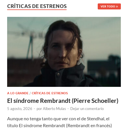
CRÍTICAS DE ESTRENOS
VER TODO
A LO GRANDE
/
CRÍTICAS DE ESTRENOS
El síndrome Rembrandt (Pierre Schoeller)
5 agosto, 2026
-
por
Alberto Mulas
-
Dejar un comentario
Aunque no tenga tanto que ver con el de Stendhal, el
título El síndrome Rembrandt (Rembrandt en francés)