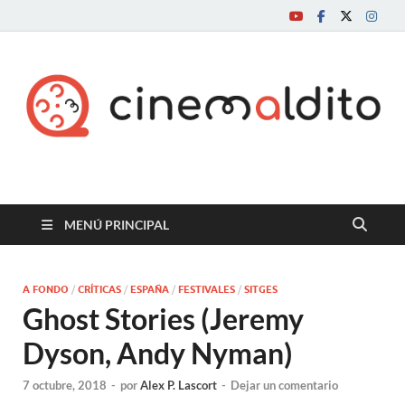
Cine maldito
MENÚ PRINCIPAL
A FONDO
/
CRÍTICAS
/
ESPAÑA
/
FESTIVALES
/
SITGES
Ghost Stories (Jeremy
Dyson, Andy Nyman)
7 octubre, 2018
-
por
Alex P. Lascort
-
Dejar un comentario