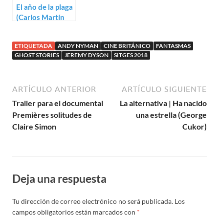
El año de la plaga
(Carlos Martín
Ferrera)
ETIQUETADA
ANDY NYMAN
CINE BRITÁNICO
FANTASMAS
GHOST STORIES
JEREMY DYSON
SITGES 2018
ARTÍCULO ANTERIOR
ARTÍCULO SIGUIENTE
Trailer para el documental
La alternativa | Ha nacido
Premières solitudes de
una estrella (George
Claire Simon
Cukor)
Deja una respuesta
Tu dirección de correo electrónico no será publicada.
Los
campos obligatorios están marcados con
*