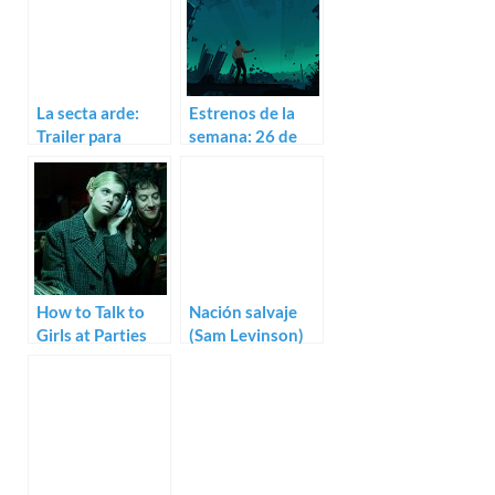
La secta arde:
Estrenos de la
Trailer para
semana: 26 de
Apostle de
octubre (2018)
Gareth Evans
How to Talk to
Nación salvaje
Girls at Parties
(Sam Levinson)
(John Cameron
Mitchell)