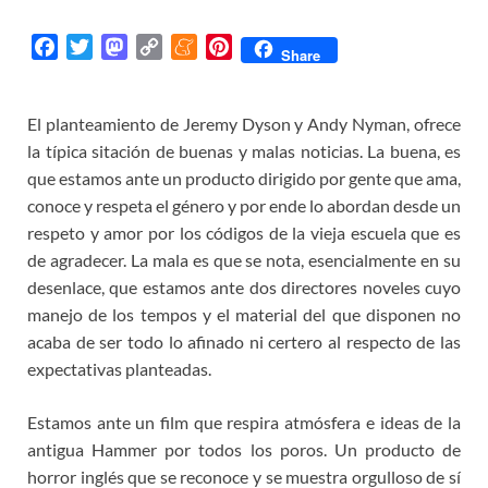
F
T
M
C
M
P
Share
a
w
a
o
e
i
c
i
s
p
n
n
El planteamiento de Jeremy Dyson y Andy Nyman, ofrece
e
t
t
y
e
t
la típica sitación de buenas y malas noticias. La buena, es
b
t
o
L
a
e
o
e
d
i
m
r
que estamos ante un producto dirigido por gente que ama,
o
r
o
n
e
e
conoce y respeta el género y por ende lo abordan desde un
k
n
k
s
respeto y amor por los códigos de la vieja escuela que es
t
de agradecer. La mala es que se nota, esencialmente en su
desenlace, que estamos ante dos directores noveles cuyo
manejo de los tempos y el material del que disponen no
acaba de ser todo lo afinado ni certero al respecto de las
expectativas planteadas.
Estamos ante un film que respira atmósfera e ideas de la
antigua Hammer por todos los poros. Un producto de
horror inglés que se reconoce y se muestra orgulloso de sí