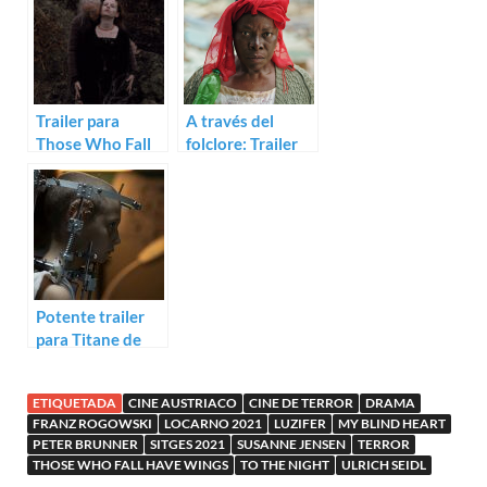
Rogowski
Trailer para
A través del
Those Who Fall
folclore: Trailer
Have Wings
para Juju Stories
Potente trailer
para Titane de
Julia Ducournau
ETIQUETADA
CINE AUSTRIACO
CINE DE TERROR
DRAMA
FRANZ ROGOWSKI
LOCARNO 2021
LUZIFER
MY BLIND HEART
PETER BRUNNER
SITGES 2021
SUSANNE JENSEN
TERROR
THOSE WHO FALL HAVE WINGS
TO THE NIGHT
ULRICH SEIDL