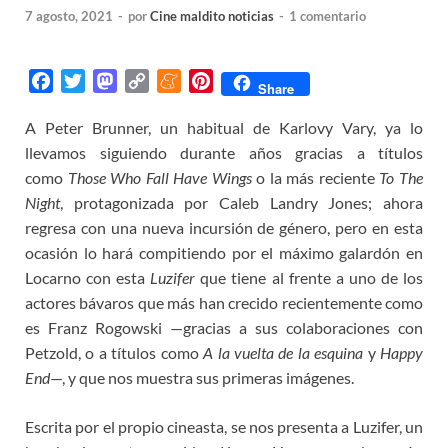
7 agosto, 2021
-
por
Cine maldito noticias
-
1 comentario
F
T
M
C
M
P
Share
a
w
a
o
e
i
A Peter Brunner, un habitual de Karlovy Vary, ya lo
c
i
s
p
n
n
llevamos siguiendo durante años gracias a títulos
e
t
t
y
e
t
b
t
o
L
a
e
como
Those Who Fall Have Wings
o la más reciente
To The
o
e
d
i
m
r
Night
, protagonizada por Caleb Landry Jones; ahora
o
r
o
n
e
e
regresa con una nueva incursión de género, pero en esta
k
n
k
s
ocasión lo hará compitiendo por el máximo galardón en
t
Locarno con esta
Luzifer
que tiene al frente a uno de los
actores bávaros que más han crecido recientemente como
es Franz Rogowski —gracias a sus colaboraciones con
Petzold, o a títulos como
A la vuelta de la esquina
y
Happy
End
—, y que nos muestra sus primeras imágenes.
Escrita por el propio cineasta, se nos presenta a Luzifer, un