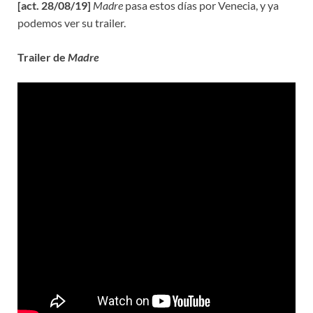
[act. 28/08/19]
Madre
pasa estos días por Venecia, y ya
podemos ver su trailer.
Trailer de
Madre