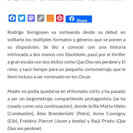
F
T
M
C
M
P
Share
a
w
a
o
e
i
Rodrigo Sorogoyen va sorteando desde su debut en
c
i
s
p
n
n
solitario los múltiples formatos y géneros que se ponen a
e
t
t
y
e
t
b
t
o
L
a
e
su disposición. Se dio a conocer con una historia
o
e
d
i
m
r
intrincada a dos manos con
Stockholm
, pasó por el thriller
o
r
o
n
e
e
a gran escala con dos éxitos como
Que Dios nos perdone
y
El
k
n
k
s
reino
, y sacó tiempo para un pequeño cortometraje, que le
t
llevó incluso a ser nominado en los Oscar.
Madre
no podía quedarse en el formato corto y ha pasado
a ser un largometraje, compartiendo protagonista (se ha
creado como una continuación), donde brilla Marta Nieto
(
Combustión
), Àlex Brendemühl (
Petra
), Anne Consigny
(
Elle
), Frédéric Pierrot (
Joven y bonita
) y Raúl Prieto (
Que
Dios nos perdone
).