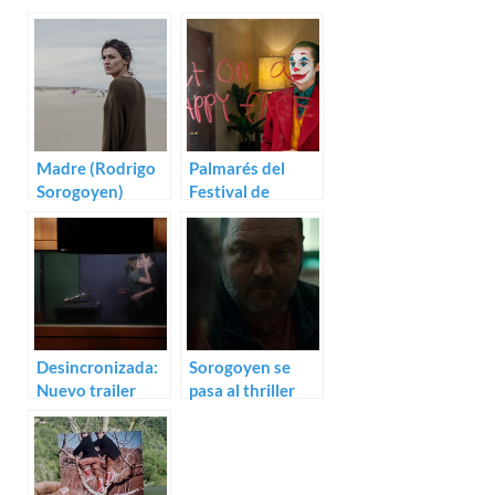
Madre (Rodrigo
Palmarés del
Sorogoyen)
Festival de
Venecia 2019
Desincronizada:
Sorogoyen se
Nuevo trailer
pasa al thriller
para Tres de
rural: Trailer para
Juanjo Giménez
As bestas