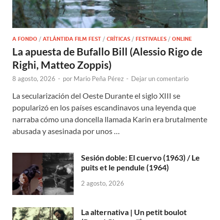
A FONDO
/
ATLÁNTIDA FILM FEST
/
CRÍTICAS
/
FESTIVALES
/
ONLINE
La apuesta de Bufallo Bill (Alessio Rigo de
Righi, Matteo Zoppis)
8 agosto, 2026
-
por
Mario Peña Pérez
-
Dejar un comentario
La secularización del Oeste Durante el siglo XIII se
popularizó en los países escandinavos una leyenda que
narraba cómo una doncella llamada Karin era brutalmente
abusada y asesinada por unos …
Sesión doble: El cuervo (1963) / Le
puits et le pendule (1964)
2 agosto, 2026
La alternativa | Un petit boulot