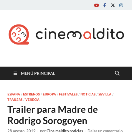
Cine maldito
MENÚ PRINCIPAL
ESPAÑA
/
ESTRENOS
/
EUROPA
/
FESTIVALES
/
NOTICIAS
/
SEVILLA
/
TRAILERS
/
VENECIA
Trailer para Madre de
Rodrigo Sorogoyen
28 agosto, 2019
-
por
Cine maldito noticias
-
Dejar un comentario