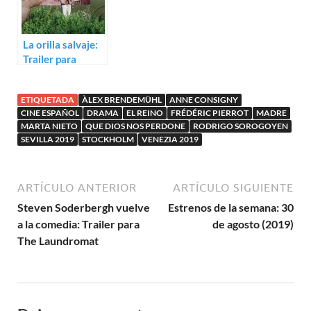
La orilla salvaje:
Trailer para
Zumiriki de
Oskar Alegria
ETIQUETADA
ÀLEX BRENDEMÜHL
ANNE CONSIGNY
CINE ESPAÑOL
DRAMA
EL REINO
FRÉDÉRIC PIERROT
MADRE
MARTA NIETO
QUE DIOS NOS PERDONE
RODRIGO SOROGOYEN
SEVILLA 2019
STOCKHOLM
VENEZIA 2019
ARTÍCULO ANTERIOR
ARTÍCULO SIGUIENTE
Steven Soderbergh vuelve
Estrenos de la semana: 30
a la comedia: Trailer para
de agosto (2019)
The Laundromat