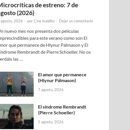
Microcríticas de estreno: 7 de
agosto (2026)
 agosto, 2026
-
por
Cine maldito
-
Dejar un comentario
n nuevo mes nos presenta dos películas
mprescindibles para este verano como son El
mor que permanece de Hlynur Pálmason y El
índrome Rembrandt de Pierre Schoeller. No os
erdáis las …
El amor que permanece
(Hlynur Pálmason)
7 agosto, 2026
El síndrome Rembrandt
(Pierre Schoeller)
5 agosto, 2026