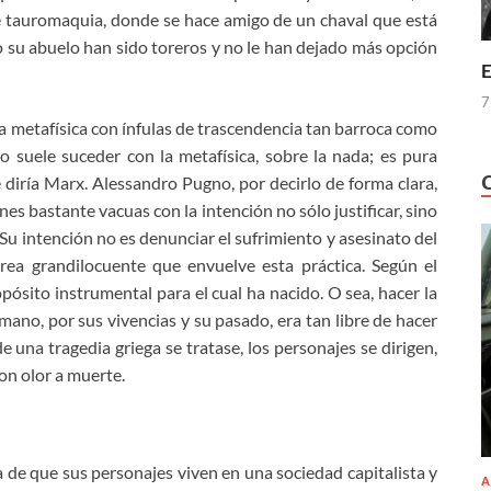
de tauromaquia, donde se hace amigo de un chaval que está
 su abuelo han sido toreros y no le han dejado más opción
E
7
ca metafísica con ínfulas de trascendencia tan barroca como
o suele suceder con la metafísica, sobre la nada; es pura
e diría Marx. Alessandro Pugno, por decirlo de forma clara,
ones bastante vacuas con la intención no sólo justificar, sino
 Su intención no es denunciar el sufrimiento y asesinato del
rrea grandilocuente que envuelve esta práctica. Según el
opósito instrumental para el cual ha nacido. O sea, hacer la
ano, por sus vivencias y su pasado, era tan libre de hacer
e una tragedia griega se tratase, los personajes se dirigen,
on olor a muerte.
a de que sus personajes viven en una sociedad capitalista y
A