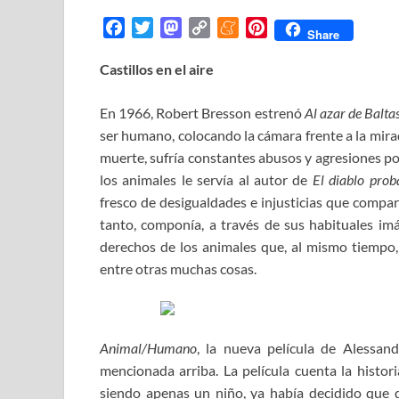
F
T
M
C
M
P
Share
a
w
a
o
e
i
Castillos en el aire
c
i
s
p
n
n
e
t
t
y
e
t
En 1966, Robert Bresson estrenó
b
t
o
L
a
e
Al azar de Balta
o
e
d
i
m
r
ser humano, colocando la cámara frente a la mira
o
r
o
n
e
e
muerte, sufría constantes abusos y agresiones por
k
n
k
s
los animales le servía al autor de
El diablo pro
t
fresco de desigualdades e injusticias que compart
tanto, componía, a través de sus habituales im
derechos de los animales que, al mismo tiempo,
entre otras muchas cosas.
Animal/Humano
, la nueva película de Alessand
mencionada arriba. La película cuenta la histor
siendo apenas un niño, ya había decidido que 