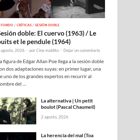
 FONDO
/
CRÍTICAS
/
SESIÓN DOBLE
Sesión doble: El cuervo (1963) / Le
puits et le pendule (1964)
 agosto, 2026
-
por
Cine maldito
-
Dejar un comentario
a figura de Edgar Allan Poe llega a la sesión doble
on dos adaptaciones suyas: en primer lugar, una
e uno de los grandes expertos en recurrir al
ombre del …
La alternativa | Un petit
boulot (Pascal Chaumeil)
2 agosto, 2026
La herencia del mal (Toa