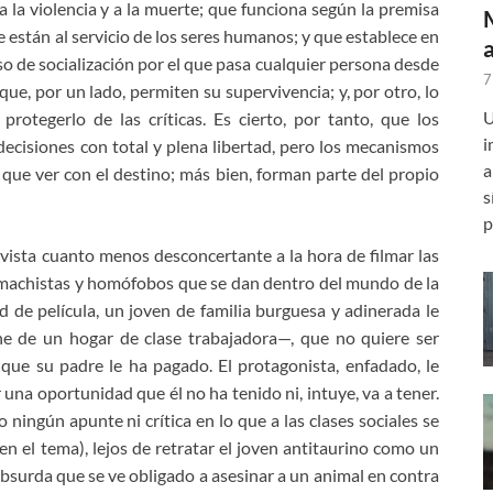
a la violencia y a la muerte; que funciona según la premisa
están al servicio de los seres humanos; y que establece en
so de socialización por el que pasa cualquier persona desde
7
e, por un lado, permiten su supervivencia; y, por otro, lo
U
protegerlo de las críticas. Es cierto, por tanto, que los
i
ecisiones con total y plena libertad, pero los mecanismos
a
 que ver con el destino; más bien, forman parte del propio
s
p
sta cuanto menos desconcertante a la hora de filmar las
 machistas y homófobos que se dan dentro del mundo de la
 de película, un joven de familia burguesa y adinerada le
e de un hogar de clase trabajadora—, que no quiere ser
que su padre le ha pagado. El protagonista, enfadado, le
a oportunidad que él no ha tenido ni, intuye, va a tener.
ningún apunte ni crítica en lo que a las clases sociales se
en el tema), lejos de retratar el joven antitaurino como un
absurda que se ve obligado a asesinar a un animal en contra