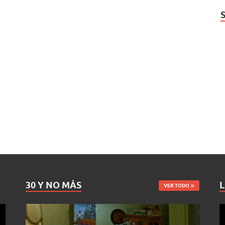
30 Y NO MÁS
L
VER TODO