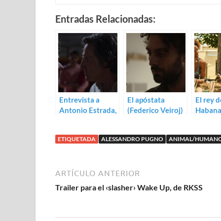
Entradas Relacionadas:
Entrevista a
El apóstata
El rey d
Antonio Estrada,
(Federico Veiroj)
Habana
actor de
Villaro
Animal/Humano
ETIQUETADA
ALESSANDRO PUGNO
ANIMAL/HUMAN
ARTÍCULO ANTERIOR
Trailer para el ‹slasher› Wake Up, de RKSS