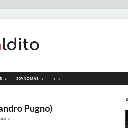
Cine maldito
E
30YNOMÁS
+
andro Pugno)
ntario