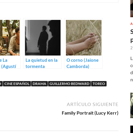
A
2
L
e La
La quietud en la
O corno (Jaione
c
 (Agustí
tormenta
Camborda)
d
nga)
(Alberto Gastesi)
n
O
CINE ESPAÑOL
DRAMA
GUILLERMO BEDWARD
TOREO
ARTÍCULO SIGUIENTE
Family Portrait (Lucy Kerr)