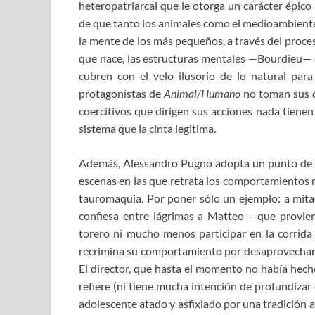
heteropatriarcal que le otorga un carácter épico 
de que tanto los animales como el medioambiente 
la mente de los más pequeños, a través del proce
que nace, las estructuras mentales —Bourdieu— qu
cubren con el velo ilusorio de lo natural para 
protagonistas de
Animal/Humano
no toman sus d
coercitivos que dirigen sus acciones nada tienen
sistema que la cinta legitima.
Además, Alessandro Pugno adopta un punto de vi
escenas en las que retrata los comportamientos
tauromaquia. Por poner sólo un ejemplo: a mitad
confiesa entre lágrimas a Matteo —que provien
torero ni mucho menos participar en la corrida 
recrimina su comportamiento por desaprovechar un
El director, que hasta el momento no había hecho 
refiere (ni tiene mucha intención de profundizar 
adolescente atado y asfixiado por una tradición 