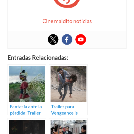
Cine maldito noticias
Entradas Relacionadas:
Fantasía ante la
Trailer para
pérdida: Trailer
Vengeance is
de The Seen and
Mine, All Others
Unseen
Pay Cash de
Edwin