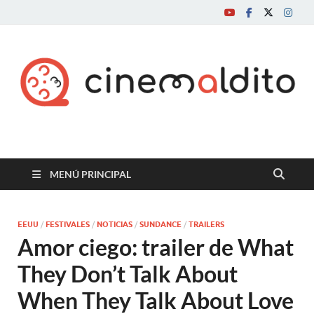
Cine maldito
MENÚ PRINCIPAL
EEUU
/
FESTIVALES
/
NOTICIAS
/
SUNDANCE
/
TRAILERS
Amor ciego: trailer de What
They Don’t Talk About
When They Talk About Love