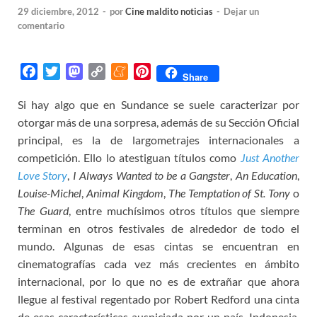
29 diciembre, 2012
-
por
Cine maldito noticias
-
Dejar un
comentario
F
T
M
C
M
P
Share
a
w
a
o
e
i
Si hay algo que en Sundance se suele caracterizar por
c
i
s
p
n
n
otorgar más de una sorpresa, además de su Sección Oficial
e
t
t
y
e
t
b
t
o
L
a
e
principal, es la de largometrajes internacionales a
o
e
d
i
m
r
competición. Ello lo atestiguan títulos como
Just Another
o
r
o
n
e
e
Love Story
,
I Always Wanted to be a Gangster
,
An Education
,
k
n
k
s
Louise-Michel
,
Animal Kingdom
,
The Temptation of St. Tony
o
t
The Guard
, entre muchísimos otros títulos que siempre
terminan en otros festivales de alrededor de todo el
mundo. Algunas de esas cintas se encuentran en
cinematografías cada vez más crecientes en ámbito
internacional, por lo que no es de extrañar que ahora
llegue al festival regentado por Robert Redford una cinta
de esas características auspiciada por un país, Indonesia,