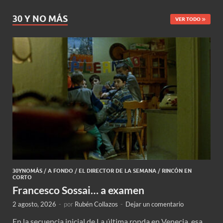
30 Y NO MÁS
VER TODO
30YNOMÁS
/
A FONDO
/
EL DIRECTOR DE LA SEMANA
/
RINCÓN EN
CORTO
Francesco Sossai… a examen
2 agosto, 2026
-
por
Rubén Collazos
-
Dejar un comentario
En la secuencia inicial de La última ronda en Venecia, esa