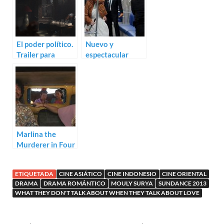
El poder político.
Nuevo y
Trailer para
espectacular
Autobiography
trailer para The
Raid 2: Berandal
Marlina the
Murderer in Four
Acts (Mouly
Surya)
ETIQUETADA
CINE ASIÁTICO
CINE INDONESIO
CINE ORIENTAL
DRAMA
DRAMA ROMÁNTICO
MOULY SURYA
SUNDANCE 2013
WHAT THEY DON'T TALK ABOUT WHEN THEY TALK ABOUT LOVE