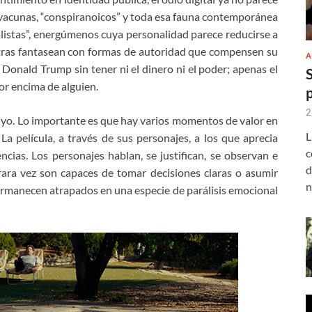
ivacunas, “conspiranoicos” y toda esa fauna contemporánea
listas”, energúmenos cuya personalidad parece reducirse a
tras fantasean con formas de autoridad que compensen su
A
 Donald Trump sin tener ni el dinero ni el poder; apenas el
or encima de alguien.
2
yo. Lo importante es que hay varios momentos de valor en
L
. La película, a través de sus personajes, a los que aprecia
c
cias. Los personajes hablan, se justifican, se observan e
d
ara vez son capaces de tomar decisiones claras o asumir
n
rmanecen atrapados en una especie de parálisis emocional