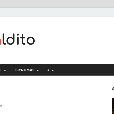
Cine maldito
E
30YNOMÁS
+
io