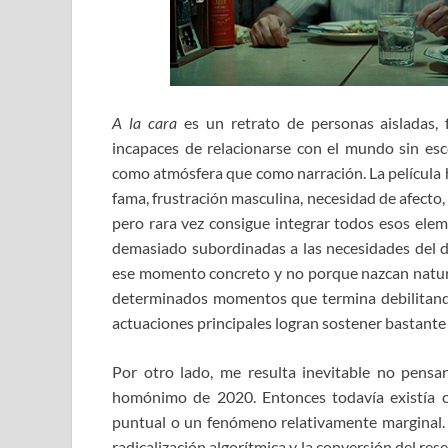
A la cara
es un retrato de personas aisladas, 
incapaces de relacionarse con el mundo sin es
como atmósfera que como narración. La película h
fama, frustración masculina, necesidad de afecto,
pero rara vez consigue integrar todos esos ele
demasiado subordinadas a las necesidades del d
ese momento concreto y no porque nazcan natural
determinados momentos que termina debilitando 
actuaciones principales logran sostener bastante 
Por otro lado, me resulta inevitable no pens
homónimo de 2020. Entonces todavía existía ci
puntual o un fenómeno relativamente marginal.
radicalización algorítmica y la conversión del res