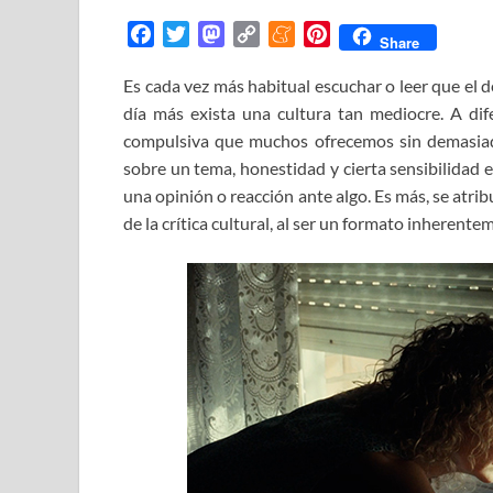
F
T
M
C
M
P
Share
a
w
a
o
e
i
Es cada vez más habitual escuchar o leer que el de
c
i
s
p
n
n
día más exista una cultura tan mediocre. A dif
e
t
t
y
e
t
b
t
o
L
a
e
compulsiva que muchos ofrecemos sin demasiada
o
e
d
i
m
r
sobre un tema, honestidad y cierta sensibilidad e
o
r
o
n
e
e
una opinión o reacción ante algo. Es más, se atribu
k
n
k
s
de la crítica cultural, al ser un formato inherente
t