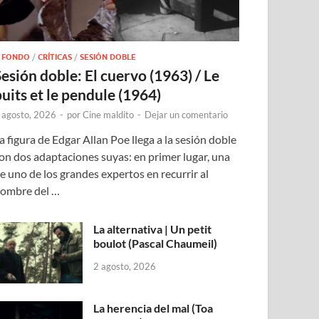
 FONDO
/
CRÍTICAS
/
SESIÓN DOBLE
Sesión doble: El cuervo (1963) / Le
puits et le pendule (1964)
 agosto, 2026
-
por
Cine maldito
-
Dejar un comentario
a figura de Edgar Allan Poe llega a la sesión doble
on dos adaptaciones suyas: en primer lugar, una
e uno de los grandes expertos en recurrir al
ombre del …
La alternativa | Un petit
boulot (Pascal Chaumeil)
2 agosto, 2026
La herencia del mal (Toa