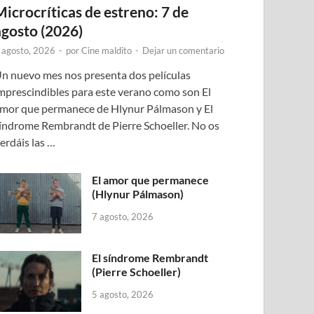
Microcríticas de estreno: 7 de
agosto (2026)
 agosto, 2026
-
por
Cine maldito
-
Dejar un comentario
n nuevo mes nos presenta dos películas
mprescindibles para este verano como son El
mor que permanece de Hlynur Pálmason y El
índrome Rembrandt de Pierre Schoeller. No os
erdáis las …
El amor que permanece
(Hlynur Pálmason)
7 agosto, 2026
El síndrome Rembrandt
(Pierre Schoeller)
5 agosto, 2026