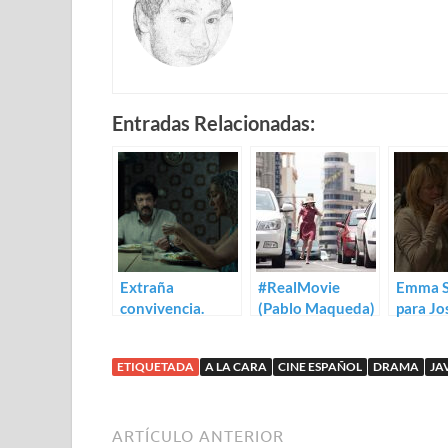
Entradas Relacionadas:
Extraña
#RealMovie
Emma S
convivencia.
(Pablo Maqueda)
para Jo
Trailer para A la
Javier 
cara
ETIQUETADA
A LA CARA
CINE ESPAÑOL
DRAMA
JA
ARTÍCULO ANTERIOR