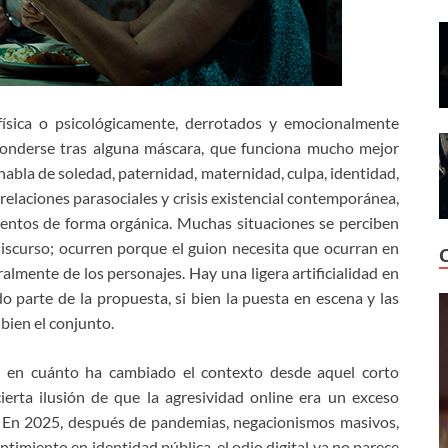
física o psicológicamente, derrotados y emocionalmente
conderse tras alguna máscara, que funciona mucho mejor
abla de soledad, paternidad, maternidad, culpa, identidad,
 relaciones parasociales y crisis existencial contemporánea,
mentos de forma orgánica. Muchas situaciones se perciben
iscurso; ocurren porque el guion necesita que ocurran en
mente de los personajes. Hay una ligera artificialidad en
parte de la propuesta, si bien la puesta en escena y las
bien el conjunto.
ar en cuánto ha cambiado el contexto desde aquel corto
erta ilusión de que la agresividad online era un exceso
 En 2025, después de pandemias, negacionismos masivos,
entimiento en identidad pública, el odio digital ya no parece