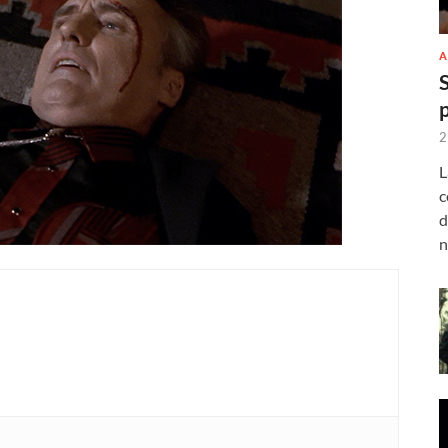
A
2
L
c
d
n