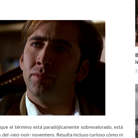
B
i
2
nque el término está paradójicamente sobrevalorado, está
s del ‹neo-noir› noventero. Resulta incluso curioso cómo ni