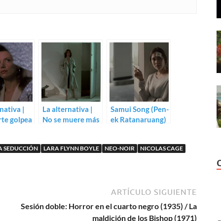
nativa |
La alternativa |
Samui Song (Pen-
te golpea
No se muere más
ek Ratanaruang)
es (John
de dos veces
(Jacques Deray)
A SEDUCCIÓN
LARA FLYNN BOYLE
NEO-NOIR
NICOLAS CAGE
ARTÍCULO SIGUIENTE
Sesión doble: Horror en el cuarto negro (1935) / La
maldición de los Bishop (1971)