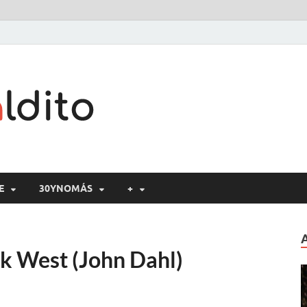
Cine maldito
E
30YNOMÁS
+
ck West (John Dahl)