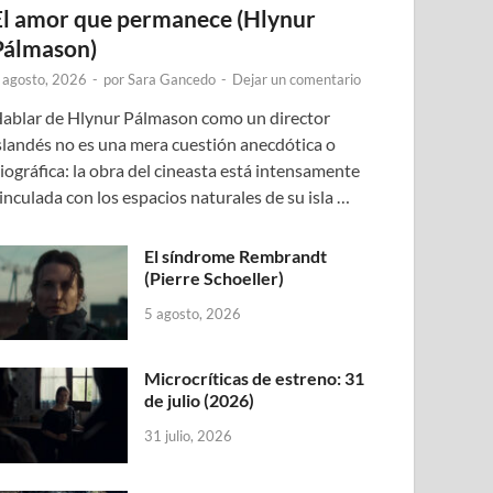
El amor que permanece (Hlynur
Pálmason)
 agosto, 2026
-
por
Sara Gancedo
-
Dejar un comentario
ablar de Hlynur Pálmason como un director
slandés no es una mera cuestión anecdótica o
iográfica: la obra del cineasta está intensamente
inculada con los espacios naturales de su isla …
El síndrome Rembrandt
(Pierre Schoeller)
5 agosto, 2026
Microcríticas de estreno: 31
de julio (2026)
31 julio, 2026