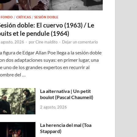
 FONDO
/
CRÍTICAS
/
SESIÓN DOBLE
Sesión doble: El cuervo (1963) / Le
puits et le pendule (1964)
 agosto, 2026
-
por
Cine maldito
-
Dejar un comentario
a figura de Edgar Allan Poe llega a la sesión doble
on dos adaptaciones suyas: en primer lugar, una
e uno de los grandes expertos en recurrir al
ombre del …
La alternativa | Un petit
boulot (Pascal Chaumeil)
2 agosto, 2026
La herencia del mal (Toa
Stappard)