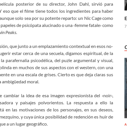
película posterior de su director, John Dahl, sirvió para
Y eso que el filme tiene todos los ingredientes para haber
E
 aunque solo sea por su potente reparto: un Nic Cage como
 papeles de psicópata alucinado o una ‹femme fatale› como
7
in Peaks
.
resión, que junto a un emplazamiento contextual en esos no-
gerir estar cerca de una secuela, digamos espiritual, de la
a parafernalia psicodélica, del puzle argumental y visual,
colinda en muchos de sus aspectos con el western, con una
te en una escala de grises. Cierto es que deja claras sus
 la ambigüedad moral.
e cambiar la idea de esa imagen expresionista del ‹noir›,
sadora y paisajes polvorientos. La respuesta a ello la
á en las motivaciones de los personajes, en sus deseos,
 mezquino, y cuya única posibilidad de redención es huir de
e a un lugar geográfico.
A