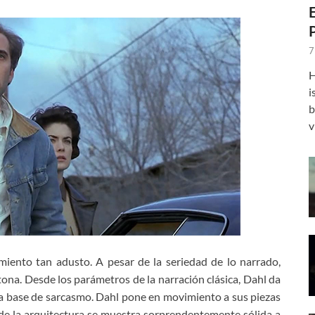
7
H
i
b
v
iento tan adusto. A pesar de la seriedad de lo narrado,
na. Desde los parámetros de la narración clásica, Dahl da
 a base de sarcasmo. Dahl pone en movimiento a sus piezas
de la arquitectura se muestra sorprendentemente sólida a