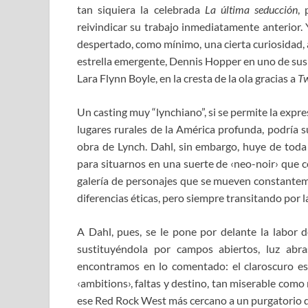
tan siquiera la celebrada
La última seducción
, 
reivindicar su trabajo inmediatamente anterior. 
despertado, como mínimo, una cierta curiosidad,
estrella emergente, Dennis Hopper en uno de sus
Lara Flynn Boyle, en la cresta de la ola gracias a
Tw
Un casting muy “lynchiano”, si se permite la exp
lugares rurales de la América profunda, podría su
obra de Lynch. Dahl, sin embargo, huye de toda l
para situarnos en una suerte de ‹neo-noir› que 
galería de personajes que se mueven constantemen
diferencias éticas, pero siempre transitando por
A Dahl, pues, se le pone por delante la labor d
sustituyéndola por campos abiertos, luz abra
encontramos en lo comentado: el claroscuro est
‹ambitions›, faltas y destino, tan miserable como
ese Red Rock West más cercano a un purgatorio qu