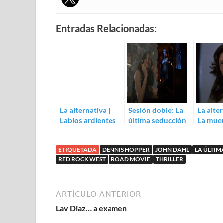
Entradas Relacionadas:
La alternativa |
Sesión doble: La
La alter
Labios ardientes
última seducción
La muer
(Dennis Hopper)
(1994) / Killer
dos vec
Joe (2011)
Dahl)
ETIQUETADA
DENNIS HOPPER
JOHN DAHL
LA ÚLTIM
RED ROCK WEST
ROAD MOVIE
THRILLER
ARTÍCULO ANTERIOR
Lav Diaz… a examen