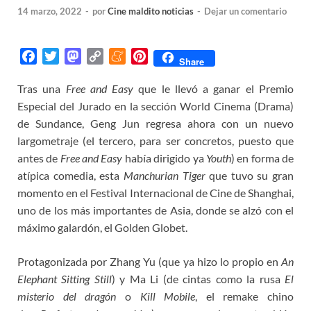
14 marzo, 2022
-
por
Cine maldito noticias
-
Dejar un comentario
F
T
M
C
M
P
Share
a
w
a
o
e
i
Tras una
Free and Easy
que le llevó a ganar el Premio
c
i
s
p
n
n
Especial del Jurado en la sección World Cinema (Drama)
e
t
t
y
e
t
b
t
o
L
a
e
de Sundance, Geng Jun regresa ahora con un nuevo
o
e
d
i
m
r
largometraje (el tercero, para ser concretos, puesto que
o
r
o
n
e
e
antes de
Free and Easy
había dirigido ya
Youth
) en forma de
k
n
k
s
atípica comedia, esta
Manchurian Tiger
que tuvo su gran
t
momento en el Festival Internacional de Cine de Shanghai,
uno de los más importantes de Asia, donde se alzó con el
máximo galardón, el Golden Globet.
Protagonizada por Zhang Yu (que ya hizo lo propio en
An
Elephant Sitting Still
) y Ma Li (de cintas como la rusa
El
misterio del dragón
o
Kill Mobile
, el remake chino