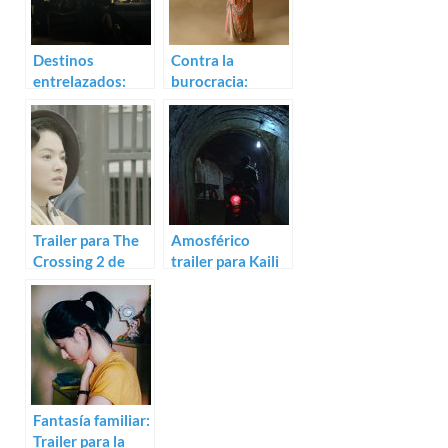
Destinos
Contra la
entrelazados:
burocracia:
Trailer de Jinpa
Trailer de To Live
To Sing
Trailer para The
Amosférico
Crossing 2 de
trailer para Kaili
John Woo
Blues
Fantasía familiar:
Trailer para la