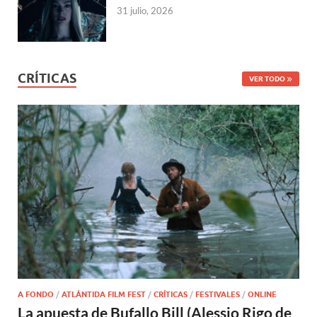
31 julio, 2026
CRÍTICAS
VER TODO
A FONDO
/
ATLÁNTIDA FILM FEST
/
CRÍTICAS
/
FESTIVALES
/
ONLINE
La apuesta de Bufallo Bill (Alessio Rigo de