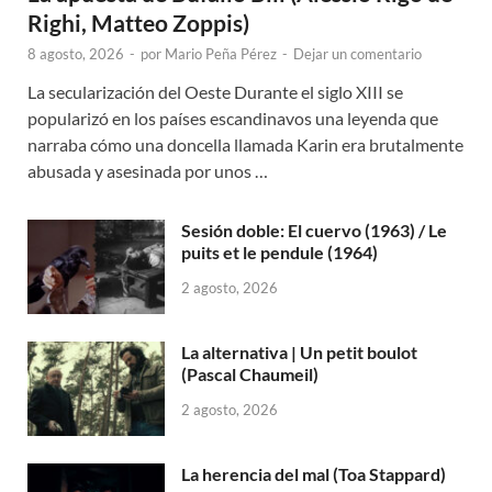
Righi, Matteo Zoppis)
8 agosto, 2026
-
por
Mario Peña Pérez
-
Dejar un comentario
La secularización del Oeste Durante el siglo XIII se
popularizó en los países escandinavos una leyenda que
narraba cómo una doncella llamada Karin era brutalmente
abusada y asesinada por unos …
Sesión doble: El cuervo (1963) / Le
puits et le pendule (1964)
2 agosto, 2026
La alternativa | Un petit boulot
(Pascal Chaumeil)
2 agosto, 2026
La herencia del mal (Toa Stappard)