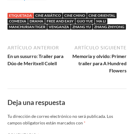
china Virgin Blue
ETIQUETADA
CINE ASIÁTICO
CINE CHINO
CINE ORIENTAL
COMEDIA
DRAMA
FREE AND EASY
GUO YUE
MA LI
MANCHURIAN TIGER
VENGANZA
ZHANG YU
ZHANG ZHIYONG
ARTÍCULO ANTERIOR
ARTÍCULO SIGUIENTE
En un susurro: Trailer para
Memoria y olvido: Primer
Dúo de Meritxell Colell
trailer para A Hundred
Flowers
Deja una respuesta
Tu dirección de correo electrónico no será publicada.
Los
campos obligatorios están marcados con
*