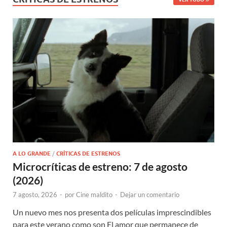
A LO GRANDE
/
CRÍTICAS DE ESTRENOS
Microcríticas de estreno: 7 de agosto
(2026)
7 agosto, 2026
-
por
Cine maldito
-
Dejar un comentario
Un nuevo mes nos presenta dos películas imprescindibles
para este verano como son El amor que permanece de