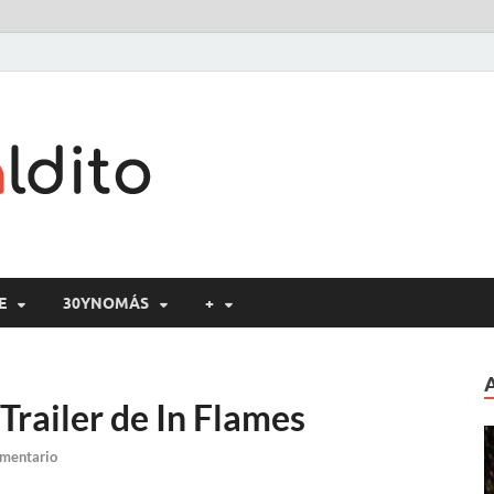
Cine maldito
E
30YNOMÁS
+
Trailer de In Flames
omentario