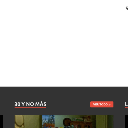
30 Y NO MÁS
L
VER TODO