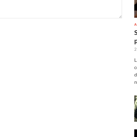
A
2
L
c
d
n