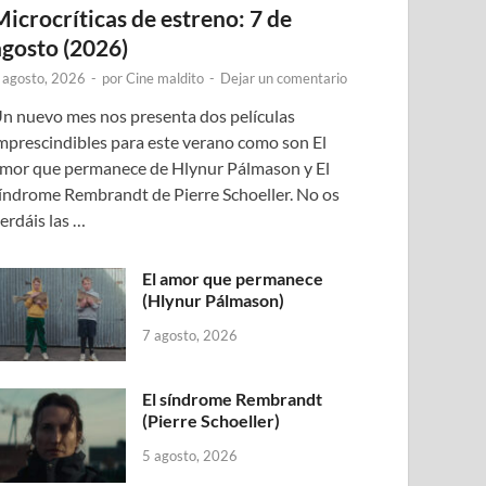
Microcríticas de estreno: 7 de
agosto (2026)
 agosto, 2026
-
por
Cine maldito
-
Dejar un comentario
n nuevo mes nos presenta dos películas
mprescindibles para este verano como son El
mor que permanece de Hlynur Pálmason y El
índrome Rembrandt de Pierre Schoeller. No os
erdáis las …
El amor que permanece
(Hlynur Pálmason)
7 agosto, 2026
El síndrome Rembrandt
(Pierre Schoeller)
5 agosto, 2026