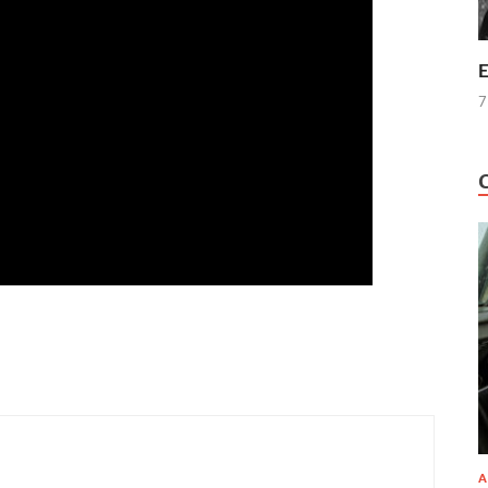
E
7
A