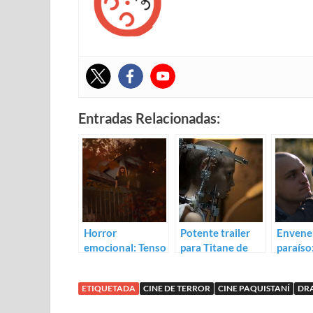
Entradas Relacionadas:
Horror
Potente trailer
Envene
emocional: Tenso
para Titane de
paraíso:
trailer para
Julia Ducournau
para Lu
Violation
Peter 
ETIQUETADA
CINE DE TERROR
CINE PAQUISTANÍ
DR