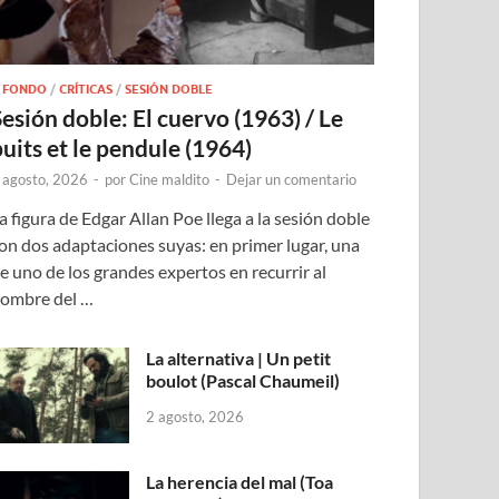
 FONDO
/
CRÍTICAS
/
SESIÓN DOBLE
Sesión doble: El cuervo (1963) / Le
puits et le pendule (1964)
 agosto, 2026
-
por
Cine maldito
-
Dejar un comentario
a figura de Edgar Allan Poe llega a la sesión doble
on dos adaptaciones suyas: en primer lugar, una
e uno de los grandes expertos en recurrir al
ombre del …
La alternativa | Un petit
boulot (Pascal Chaumeil)
2 agosto, 2026
La herencia del mal (Toa