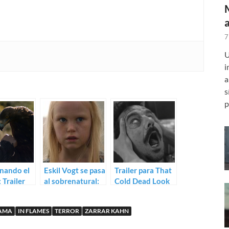
7
U
i
a
s
p
nando el
Eskil Vogt se pasa
Trailer para That
 Trailer
al sobrenatural:
Cold Dead Look
zifer de
Trailer de The
in Your Eyes
Brunner
Innocents
AMA
IN FLAMES
TERROR
ZARRAR KAHN