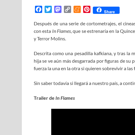
F
T
M
C
M
P
Share
a
w
a
o
e
i
Después de una serie de cortometrajes, el cine
c
i
s
p
n
n
con esta
e
t
In Flames
t
, que se estrenaría en la Quin
y
e
t
b
t
o
L
a
e
y Terror Molins.
o
e
d
i
m
r
o
r
o
n
e
e
Descrita como una pesadilla kafkiana, y tras la m
k
n
k
s
hija se ve aún más desgarrada por figuras de su 
t
fuerza la una en la otra si quieren sobrevivir a l
Sin saber todavía si llegará a nuestro país, a conti
Trailer de
In Flames