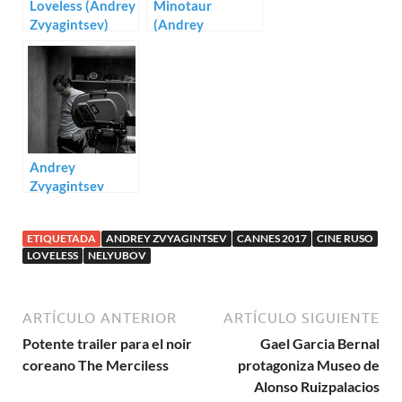
Loveless (Andrey
Minotaur
Zvyagintsev)
(Andrey
Zvyagintsev)
Andrey
Zvyagintsev
prepara Jupiter
ETIQUETADA
ANDREY ZVYAGINTSEV
CANNES 2017
CINE RUSO
LOVELESS
NELYUBOV
ARTÍCULO ANTERIOR
ARTÍCULO SIGUIENTE
Potente trailer para el noir
Gael Garcia Bernal
coreano The Merciless
protagoniza Museo de
Alonso Ruizpalacios