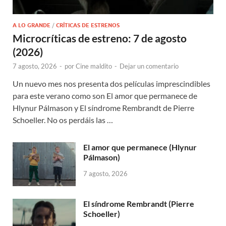
A LO GRANDE
/
CRÍTICAS DE ESTRENOS
Microcríticas de estreno: 7 de agosto
(2026)
7 agosto, 2026
-
por
Cine maldito
-
Dejar un comentario
Un nuevo mes nos presenta dos películas imprescindibles
para este verano como son El amor que permanece de
Hlynur Pálmason y El síndrome Rembrandt de Pierre
Schoeller. No os perdáis las …
El amor que permanece (Hlynur
Pálmason)
7 agosto, 2026
El síndrome Rembrandt (Pierre
Schoeller)