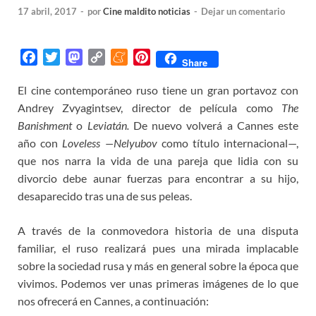
17 abril, 2017
-
por
Cine maldito noticias
-
Dejar un comentario
F
T
M
C
M
P
Share
a
w
a
o
e
i
El cine contemporáneo ruso tiene un gran portavoz con
c
i
s
p
n
n
Andrey Zvyagintsev, director de película como
e
t
t
y
e
t
The
b
t
o
L
a
e
Banishment
o
Leviatán.
De nuevo volverá a Cannes este
o
e
d
i
m
r
año con
Loveless —Nelyubov
como título internacional—,
o
r
o
n
e
e
que nos narra la vida de una pareja que lidia con su
k
n
k
s
divorcio debe aunar fuerzas para encontrar a su hijo,
t
desaparecido tras una de sus peleas.
A través de la conmovedora historia de una disputa
familiar, el ruso realizará pues una mirada implacable
sobre la sociedad rusa y más en general sobre la época que
vivimos. Podemos ver unas primeras imágenes de lo que
nos ofrecerá en Cannes, a continuación: