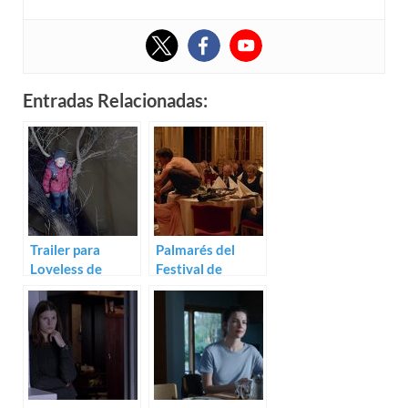
Entradas Relacionadas:
Trailer para
Palmarés del
Loveless de
Festival de
Andrey
Cannes 2017
Zvyagintsev