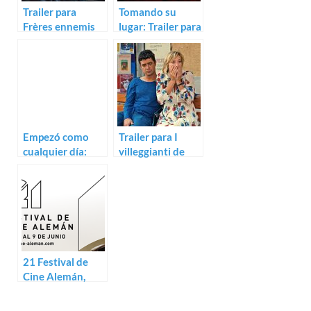
Trailer para
Tomando su
Frères ennemis
lugar: Trailer para
de David
la tailandesa
Oelhoffen
Manta Ray
Empezó como
Trailer para I
cualquier día:
villeggianti de
Trailer para 22
Valeria Bruni
July de Paul
Tedeschi
Greengrass
21 Festival de
Cine Alemán,
antecedentes