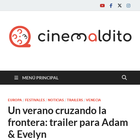
Cine maldito
MENÚ PRINCIPAL
EUROPA
/
FESTIVALES
/
NOTICIAS
/
TRAILERS
/
VENECIA
Un verano cruzando la
frontera: trailer para Adam
& Evelyn