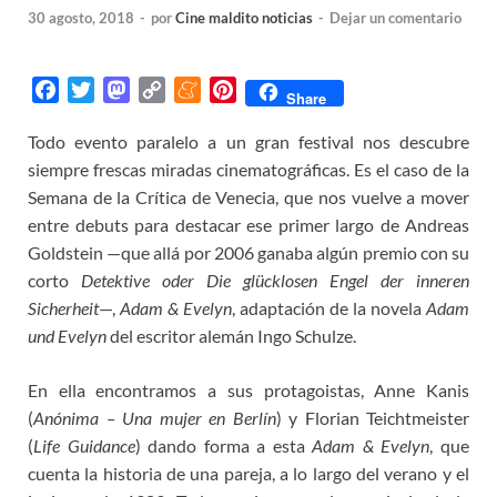
30 agosto, 2018
-
por
Cine maldito noticias
-
Dejar un comentario
F
T
M
C
M
P
Share
a
w
a
o
e
i
Todo evento paralelo a un gran festival nos descubre
c
i
s
p
n
n
siempre frescas miradas cinematográficas. Es el caso de la
e
t
t
y
e
t
b
t
o
L
a
e
Semana de la Crítica de Venecia, que nos vuelve a mover
o
e
d
i
m
r
entre debuts para destacar ese primer largo de Andreas
o
r
o
n
e
e
Goldstein —que allá por 2006 ganaba algún premio con su
k
n
k
s
corto
Detektive oder Die glücklosen Engel der inneren
t
Sicherheit
—,
Adam & Evelyn
, adaptación de la novela
Adam
und Evelyn
del escritor alemán Ingo Schulze.
En ella encontramos a sus protagoistas, Anne Kanis
(
Anónima – Una mujer en Berlín
) y Florian Teichtmeister
(
Life Guidance
) dando forma a esta
Adam & Evelyn
, que
cuenta la historia de una pareja, a lo largo del verano y el