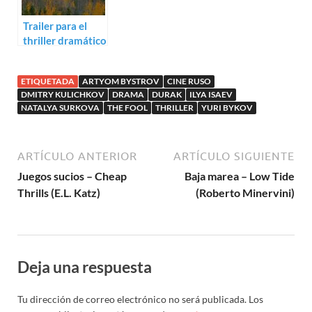
Trailer para el
thriller dramático
A Long and
Happy Life
ETIQUETADA
ARTYOM BYSTROV
CINE RUSO
DMITRY KULICHKOV
DRAMA
DURAK
ILYA ISAEV
NATALYA SURKOVA
THE FOOL
THRILLER
YURI BYKOV
ARTÍCULO ANTERIOR
ARTÍCULO SIGUIENTE
Juegos sucios – Cheap
Baja marea – Low Tide
Thrills (E.L. Katz)
(Roberto Minervini)
Deja una respuesta
Tu dirección de correo electrónico no será publicada.
Los