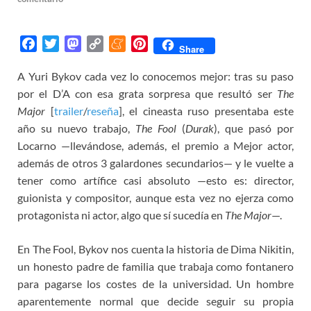
F
T
M
C
M
P
Share
a
w
a
o
e
i
A Yuri Bykov cada vez lo conocemos mejor: tras su paso
c
i
s
p
n
n
por el D’A con esa grata sorpresa que resultó ser
e
t
t
y
e
t
The
b
t
o
L
a
e
Major
[
trailer
/
reseña
], el cineasta ruso presentaba este
o
e
d
i
m
r
año su nuevo trabajo,
The Fool
(
Durak
), que pasó por
o
r
o
n
e
e
Locarno —llevándose, además, el premio a Mejor actor,
k
n
k
s
además de otros 3 galardones secundarios— y le vuelte a
t
tener como artífice casi absoluto —esto es: director,
guionista y compositor, aunque esta vez no ejerza como
protagonista ni actor, algo que sí sucedía en
The Major
—.
En The Fool, Bykov nos cuenta la historia de Dima Nikitin,
un honesto padre de familia que trabaja como fontanero
para pagarse los costes de la universidad. Un hombre
aparentemente normal que decide seguir su propia