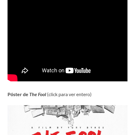
Póster de
The Fool
(click para ver entero)