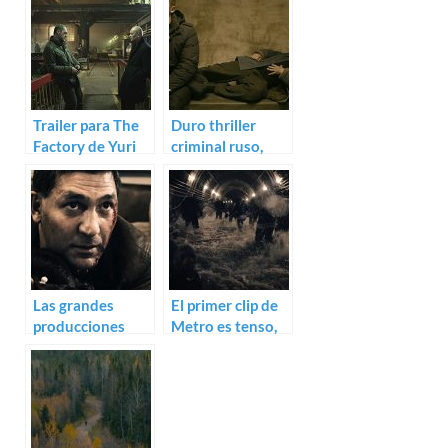
Trailer para The
Duro thriller
Factory de Yuri
criminal ruso,
Bykov
trailer para The
Major
Las grandes
El primer clip de
producciones
Metro es tenso,
rusas sí molan:
impactante y te
Trailer de Metro
dejará sin habla