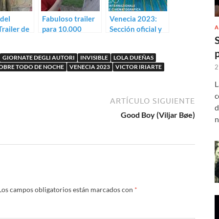
 del
Fabuloso trailer
Venecia 2023:
A
Trailer de
para 10.000
Sección oficial y
hobia
noches en
paralelas
ninguna parte de
GIORNATE DEGLI AUTORI
INVISIBLE
LOLA DUEÑAS
Ramón Salazar
2
OBRE TODO DE NOCHE
VENECIA 2023
VICTOR IRIARTE
L
c
ARTÍCULO SIGUIENTE
d
Good Boy (Viljar Bøe)
n
Los campos obligatorios están marcados con
*