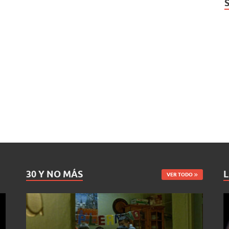
30 Y NO MÁS
L
VER TODO