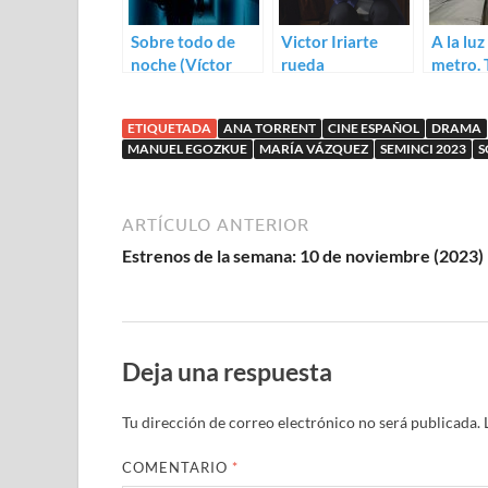
Sobre todo de
Victor Iriarte
A la luz
noche (Víctor
rueda
metro. 
Iriarte)
Reescritura con
Photop
Lola Dueñas y
ETIQUETADA
ANA TORRENT
CINE ESPAÑOL
DRAMA
Ana Torrent
MANUEL EGOZKUE
MARÍA VÁZQUEZ
SEMINCI 2023
S
ARTÍCULO ANTERIOR
Estrenos de la semana: 10 de noviembre (2023)
Deja una respuesta
Tu dirección de correo electrónico no será publicada.
COMENTARIO
*