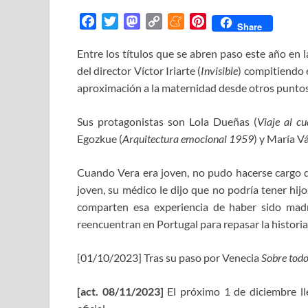
F
T
M
C
M
P
Share
a
w
a
o
e
i
Entre los títulos que se abren paso este año en 
c
i
s
p
n
n
del director Víctor Iriarte (
e
t
t
y
e
Invisible
t
) compitiendo 
b
t
o
L
a
e
aproximación a la maternidad desde otros puntos 
o
e
d
i
m
r
o
r
o
n
e
e
Sus protagonistas son Lola Dueñas (
Viaje al c
k
n
k
s
Egozkue (
Arquitectura emocional 1959
) y María V
t
Cuando Vera era joven, no pudo hacerse cargo d
joven, su médico le dijo que no podría tener hi
comparten esa experiencia de haber sido mad
reencuentran en Portugal para repasar la historia 
[01/10/2023] Tras su paso por Venecia
Sobre tod
[act. 08/11/2023]
El próximo 1 de diciembre ll