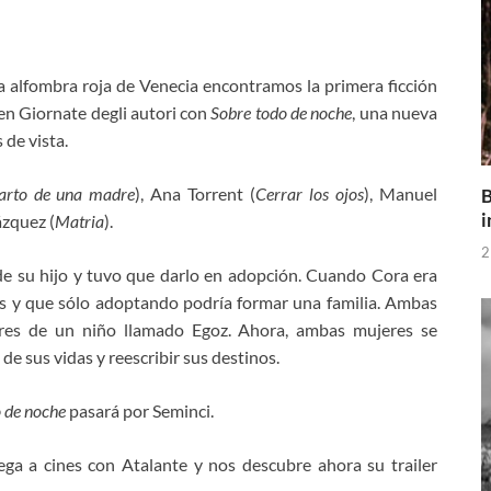
la alfombra roja de Venecia encontramos la primera ficción
en Giornate degli autori con
Sobre todo de noche
, una nueva
de vista.
uarto de una madre
), Ana Torrent (
Cerrar los ojos
), Manuel
B
i
ázquez (
Matria
).
2
e su hijo y tuvo que darlo en adopción. Cuando Cora era
jos y que sólo adoptando podría formar una familia. Ambas
res de un niño llamado Egoz. Ahora, ambas mujeres se
de sus vidas y reescribir sus destinos.
o de noche
pasará por Seminci.
ega a cines con Atalante y nos descubre ahora su trailer