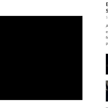
5
A
e
f
p