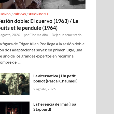
 FONDO
/
CRÍTICAS
/
SESIÓN DOBLE
Sesión doble: El cuervo (1963) / Le
puits et le pendule (1964)
 agosto, 2026
-
por
Cine maldito
-
Dejar un comentario
a figura de Edgar Allan Poe llega a la sesión doble
on dos adaptaciones suyas: en primer lugar, una
e uno de los grandes expertos en recurrir al
ombre del …
La alternativa | Un petit
boulot (Pascal Chaumeil)
2 agosto, 2026
La herencia del mal (Toa
Stappard)