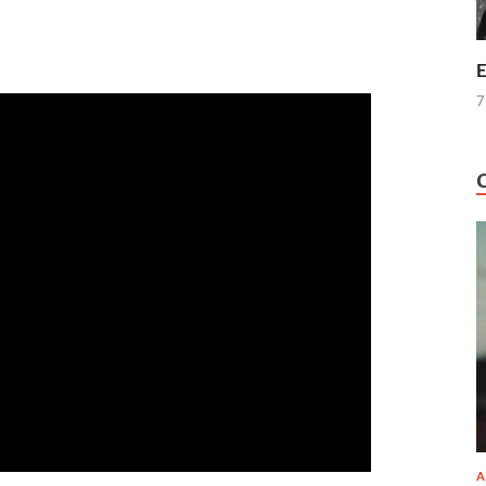
E
7
A