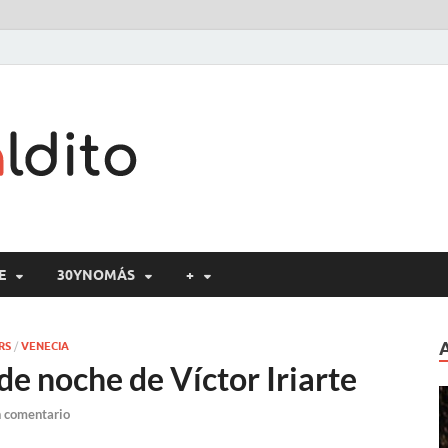
Cine maldito
E
30YNOMÁS
+
RS
/
VENECIA
de noche de Víctor Iriarte
n comentario