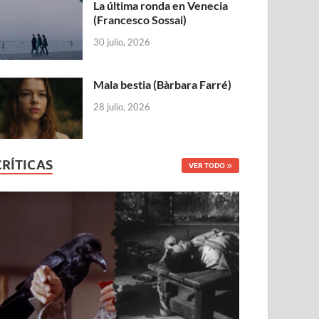
La última ronda en Venecia
(Francesco Sossai)
30 julio, 2026
Mala bestia (Bàrbara Farré)
28 julio, 2026
CRÍTICAS
VER TODO