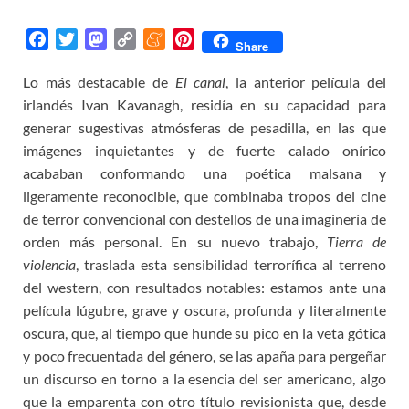
F
T
M
C
M
P
Share
a
w
a
o
e
i
Lo más destacable de
El canal
, la anterior película del
c
i
s
p
n
n
irlandés Ivan Kavanagh, residía en su capacidad para
e
t
t
y
e
t
b
t
o
L
a
e
generar sugestivas atmósferas de pesadilla, en las que
o
e
d
i
m
r
imágenes inquietantes y de fuerte calado onírico
o
r
o
n
e
e
acababan conformando una poética malsana y
k
n
k
s
ligeramente reconocible, que combinaba tropos del cine
t
de terror convencional con destellos de una imaginería de
orden más personal. En su nuevo trabajo,
Tierra de
violencia
, traslada esta sensibilidad terrorífica al terreno
del western, con resultados notables: estamos ante una
película lúgubre, grave y oscura, profunda y literalmente
oscura, que, al tiempo que hunde su pico en la veta gótica
y poco frecuentada del género, se las apaña para pergeñar
un discurso en torno a la esencia del ser americano, algo
que la emparenta con otro título revisionista que, desde