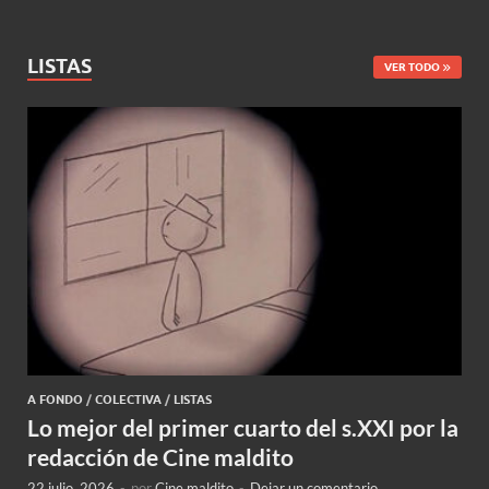
LISTAS
VER TODO
A FONDO
/
COLECTIVA
/
LISTAS
Lo mejor del primer cuarto del s.XXI por la
redacción de Cine maldito
22 julio, 2026
-
por
Cine maldito
-
Dejar un comentario