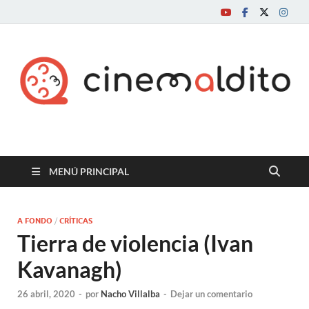
Cine maldito
MENÚ PRINCIPAL
A FONDO
/
CRÍTICAS
Tierra de violencia (Ivan
Kavanagh)
26 abril, 2020
-
por
Nacho Villalba
-
Dejar un comentario