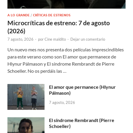
A LO GRANDE
/
CRÍTICAS DE ESTRENOS
Microcríticas de estreno: 7 de agosto
(2026)
7 agosto, 2026
-
por
Cine maldito
-
Dejar un comentario
Un nuevo mes nos presenta dos películas imprescindibles
para este verano como son El amor que permanece de
Hlynur Pálmason y El síndrome Rembrandt de Pierre
Schoeller. No os perdáis las …
El amor que permanece (Hlynur
Pálmason)
7 agosto, 2026
El síndrome Rembrandt (Pierre
Schoeller)