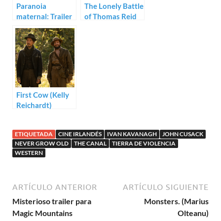
Paranoia
The Lonely Battle
maternal: Trailer
of Thomas Reid
para Son de Ivan
(Feargal Ward)
Kavanagh
First Cow (Kelly
Reichardt)
ETIQUETADA
CINE IRLANDÉS
IVAN KAVANAGH
JOHN CUSACK
NEVER GROW OLD
THE CANAL
TIERRA DE VIOLENCIA
WESTERN
ARTÍCULO ANTERIOR
ARTÍCULO SIGUIENTE
Misterioso trailer para
Monsters. (Marius
Magic Mountains
Olteanu)