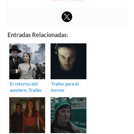
Entradas Relacionadas:
El retorno del
Trailer para el
western: Trailer
horror
para Never Grow
sobrenatural,
Old
The Canal