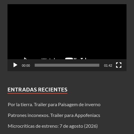
Reproductor
de
vídeo
00:00
01:42
ENTRADAS RECIENTES
Por la tierra. Trailer para Paisagem de inverno
Patrones inconexos. Trailer para Appofeniacs
Microcríticas de estreno: 7 de agosto (2026)