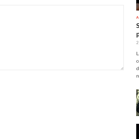
A
2
L
c
d
n