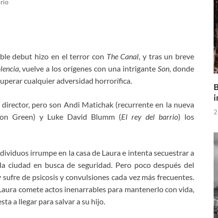
rio
ble debut hizo en el terror con
The Canal
, y tras un breve
olencia
, vuelve a los orígenes con una intrigante
Son
, donde
superar cualquier adversidad horrorífica.
B
i
 director, pero son Andi Matichak (recurrente en la nueva
2
don Green) y Luke David Blumm (
El rey del barrio
) los
dividuos irrumpe en la casa de Laura e intenta secuestrar a
 la ciudad en busca de seguridad. Pero poco después del
 sufre de psicosis y convulsiones cada vez más frecuentes.
Laura comete actos inenarrables para mantenerlo con vida,
a a llegar para salvar a su hijo.