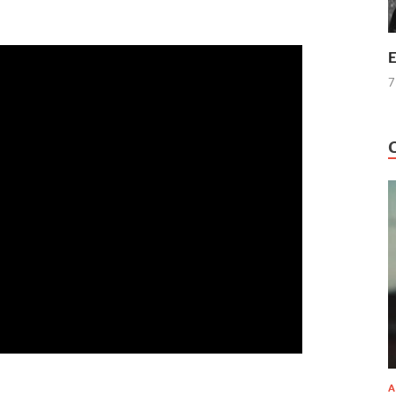
E
7
A