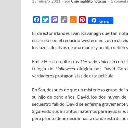
13 febrero, 2021
-
por
Cine maldito noticias
-
1 comenta
F
T
M
C
M
P
Share
a
w
a
o
e
i
El director irlandés Ivan Kavanagh que tan nota
c
i
s
p
n
n
escarceo con el renacido western en
e
t
t
y
e
t
Tierra de vi
b
t
o
L
a
e
los lazos afectivos de una madre y un hijo deben 
o
e
d
i
m
r
o
r
o
n
e
e
Emile Hirsch repite tras
Tierra de violencia
con el
k
n
k
s
trilogía de
Halloween
dirigida por David Gor
t
verdaderos protagonistas de esta película.
En
Son
, después de que un misterioso grupo de in
su hijo de ocho años, David, los dos huyen de
secuestro fallido, David se enferma gravemente y
Siguiendo sus instintos maternos para ayudarle, 
pero pronto debe decidir hasta dónde está dispuest