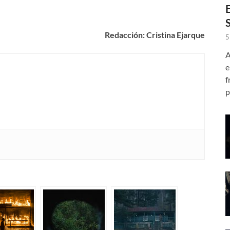
Redacción: Cristina Ejarque
5
A
e
f
p