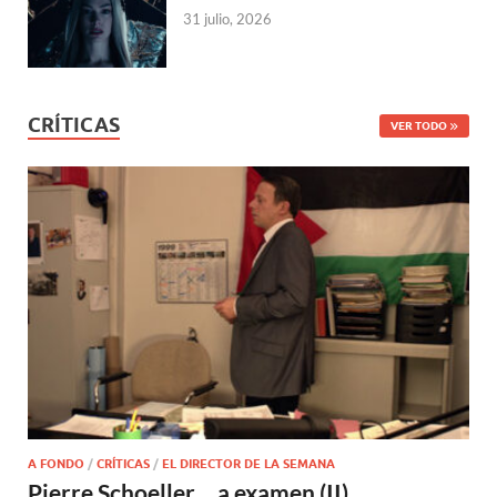
31 julio, 2026
CRÍTICAS
VER TODO
A FONDO
/
CRÍTICAS
/
EL DIRECTOR DE LA SEMANA
Pierre Schoeller… a examen (II)