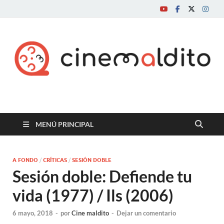
Cine maldito
MENÚ PRINCIPAL
A FONDO
/
CRÍTICAS
/
SESIÓN DOBLE
Sesión doble: Defiende tu
vida (1977) / Ils (2006)
6 mayo, 2018
-
por
Cine maldito
-
Dejar un comentario