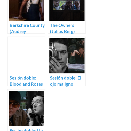
Berkshire County
The Owners
(Audrey
(Julius Berg)
Cummings)
Sesión doble:
Sesión doble: El
Blood and Roses
ojo maligno
(1960) / Lemora:
(1962) / La bestia
A Child’s Tale of
ciega (1969)
the Supernatural
(1973)
Sesión doble: Un