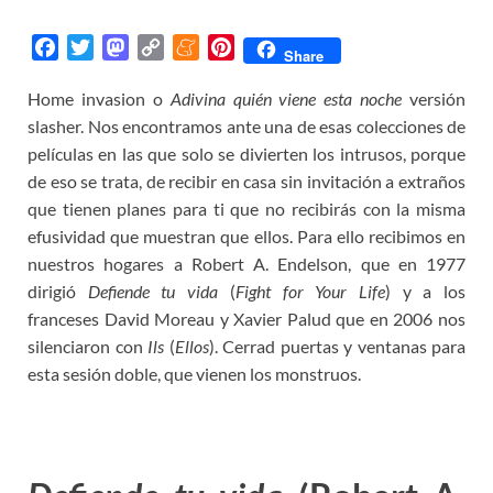
F
T
M
C
M
P
Share
a
w
a
o
e
i
Home invasion o
Adivina quién viene esta noche
versión
c
i
s
p
n
n
slasher. Nos encontramos ante una de esas colecciones de
e
t
t
y
e
t
b
t
o
L
a
e
películas en las que solo se divierten los intrusos, porque
o
e
d
i
m
r
de eso se trata, de recibir en casa sin invitación a extraños
o
r
o
n
e
e
que tienen planes para ti que no recibirás con la misma
k
n
k
s
efusividad que muestran que ellos. Para ello recibimos en
t
nuestros hogares a Robert A. Endelson, que en 1977
dirigió
Defiende tu vida
(
Fight for Your Life
) y a los
franceses David Moreau y Xavier Palud que en 2006 nos
silenciaron con
Ils
(
Ellos
). Cerrad puertas y ventanas para
esta sesión doble, que vienen los monstruos.