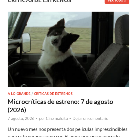
CRÍTICAS DE ESTRENOS
VER TODO
A LO GRANDE
/
CRÍTICAS DE ESTRENOS
Microcríticas de estreno: 7 de agosto
(2026)
7 agosto, 2026
-
por
Cine maldito
-
Dejar un comentario
Un nuevo mes nos presenta dos películas imprescindibles
para este verano como son El amor que permanece de