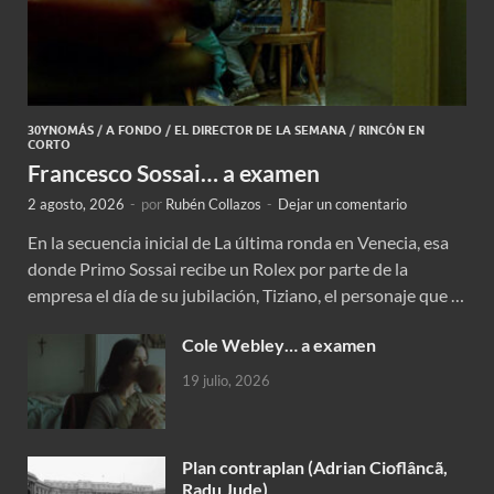
30YNOMÁS
/
A FONDO
/
EL DIRECTOR DE LA SEMANA
/
RINCÓN EN
CORTO
Francesco Sossai… a examen
2 agosto, 2026
-
por
Rubén Collazos
-
Dejar un comentario
En la secuencia inicial de La última ronda en Venecia, esa
donde Primo Sossai recibe un Rolex por parte de la
empresa el día de su jubilación, Tiziano, el personaje que …
Cole Webley… a examen
19 julio, 2026
Plan contraplan (Adrian Cioflâncã,
Radu Jude)