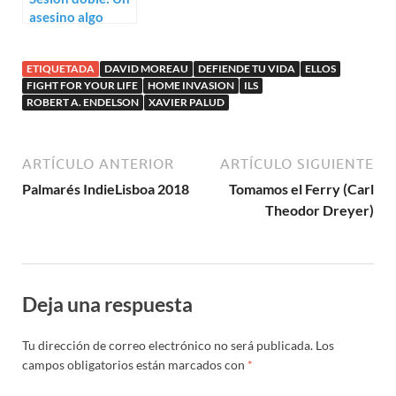
asesino algo
especial (1997) /
El grano de
ETIQUETADA
DAVID MOREAU
DEFIENDE TU VIDA
ELLOS
mostaza (1962)
FIGHT FOR YOUR LIFE
HOME INVASION
ILS
ROBERT A. ENDELSON
XAVIER PALUD
ARTÍCULO ANTERIOR
ARTÍCULO SIGUIENTE
Palmarés IndieLisboa 2018
Tomamos el Ferry (Carl
Theodor Dreyer)
Deja una respuesta
Tu dirección de correo electrónico no será publicada.
Los
campos obligatorios están marcados con
*