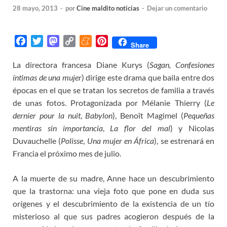
28 mayo, 2013
-
por
Cine maldito noticias
-
Dejar un comentario
F
T
M
C
M
P
Share
a
w
a
o
e
i
La directora francesa Diane Kurys (
Sagan, Confesiones
c
i
s
p
n
n
íntimas de una mujer
e
t
t
y
) dirige este drama que baila entre dos
e
t
b
t
o
L
a
e
épocas en el que se tratan los secretos de familia a través
o
e
d
i
m
r
de unas fotos. Protagonizada por Mélanie Thierry (
Le
o
r
o
n
e
e
dernier pour la nuit
,
Babylon
), Benoît Magimel (
Pequeñas
k
n
k
s
mentiras sin importancia
,
La flor del mal
) y Nicolas
t
Duvauchelle (
Polisse
,
Una mujer en África
), se estrenará en
Francia el próximo mes de julio.
A la muerte de su madre, Anne hace un descubrimiento
que la trastorna: una vieja foto que pone en duda sus
orígenes y el descubrimiento de la existencia de un tío
misterioso al que sus padres acogieron después de la