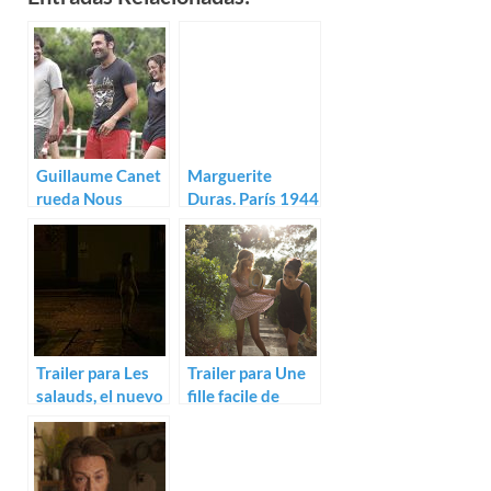
Guillaume Canet
Marguerite
rueda Nous
Duras. París 1944
finirons
(Emmanuel
ensemble
Finkiel)
Trailer para Les
Trailer para Une
salauds, el nuevo
fille facile de
noir de Claire
Rebecca
Denis
Zlotowski