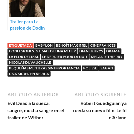
Trailer para La
passion de Dodin
Bouffant de Trần
Anh Hùng
ETIQUETADA
BABYLON
BENOÎT MAGIMEL
CINE FRANCÉS
CONFESIONES ÍNTIMAS DE UNA MUJER
DIANE KURYS
DRAMA
LA FLOR DEL MAL
LE DERNIER POUR LA NUIT
MÉLANIE THIERRY
NICOLAS DUVAUCHELLE
PEQUEÑAS MENTIRAS SIN IMPORTANCIA
POLISSE
SAGAN
UNA MUJER EN ÁFRICA
ARTÍCULO ANTERIOR
ARTÍCULO SIGUIENTE
Evil Dead a la sueca:
Robert Guédiguian ya
sangre, mucha sangre en el
rueda su nuevo film: Le fil
trailer de Wither
d’Ariane