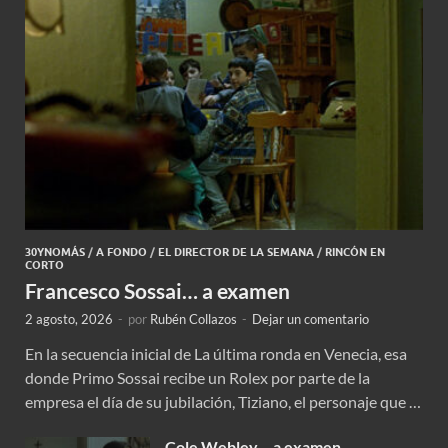
30YNOMÁS
/
A FONDO
/
EL DIRECTOR DE LA SEMANA
/
RINCÓN EN
CORTO
Francesco Sossai… a examen
2 agosto, 2026
-
por
Rubén Collazos
-
Dejar un comentario
En la secuencia inicial de La última ronda en Venecia, esa
donde Primo Sossai recibe un Rolex por parte de la
empresa el día de su jubilación, Tiziano, el personaje que …
Cole Webley… a examen