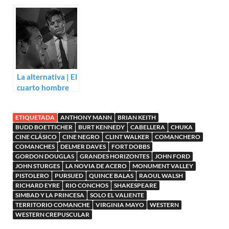
La alternativa | El
cuarto hombre
(Phil Karlson)
ETIQUETADA
ANTHONY MANN
BRIAN KEITH
BUDD BOETTICHER
BURT KENNEDY
CABELLERA
CHUKA
CINE CLÁSICO
CINE NEGRO
CLINT WALKER
COMANCHERO
COMANCHES
DELMER DAVES
FORT DOBBS
GORDON DOUGLAS
GRANDES HORIZONTES
JOHN FORD
JOHN STURGES
LA NOVIA DE ACERO
MONUMENT VALLEY
PISTOLERO
PURSUED
QUINCE BALAS
RAOUL WALSH
RICHARD EYRE
RIO CONCHOS
SHAKESPEARE
SIMBAD Y LA PRINCESA
SOLO EL VALIENTE
TERRITORIO COMANCHE
VIRGINIA MAYO
WESTERN
WESTERN CREPUSCULAR