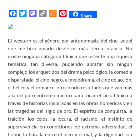
F
T
M
C
M
P
Share
a
w
a
o
e
i
c
i
s
p
n
n
e
t
t
y
e
t
El western es el género por antonomasia del cine, aquel
b
t
o
L
a
e
que me hizo amarlo desde mi más tierna infancia. No
o
e
d
i
m
r
existe ninguna categoría fílmica que ostente una riqueza
o
r
o
n
e
e
temática tan diversa, pudiendo abrazar sin ningún
k
n
k
s
complejo los arquetipos del drama psicológico, la comedia
t
disparatada, el cine negro, el melodrama, el cine de acción,
el bélico y el romance, ofreciendo resultados que van más
allá del puro entretenimiento para tocar el cielo fílmico a
través de historias inspiradas en las obras homéricas y en
las tragedias del siglo de oro. El espíritu de conquista, la
traición, los celos, la locura, el racismo, el instinto de
supervivencia en condiciones de extrema adversidad, el
honor, la batalla entre el bien y el mal, y la dignidad son