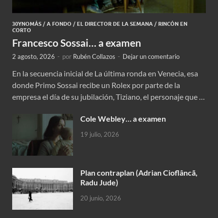
30YNOMÁS
/
A FONDO
/
EL DIRECTOR DE LA SEMANA
/
RINCÓN EN
CORTO
Francesco Sossai… a examen
2 agosto, 2026
-
por
Rubén Collazos
-
Dejar un comentario
En la secuencia inicial de La última ronda en Venecia, esa
donde Primo Sossai recibe un Rolex por parte de la
empresa el día de su jubilación, Tiziano, el personaje que …
Cole Webley… a examen
19 julio, 2026
Plan contraplan (Adrian Cioflâncã,
Radu Jude)
20 junio, 2026