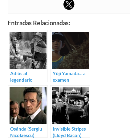
Entradas Relacionadas:
Adiós al
Yōji Yamada… a
legendario
examen
director Andrew
V. McLaglen
Osânda (Sergiu
Invisible Stripes
Nicolaescu)
(Lloyd Bacon)