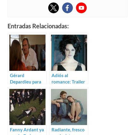
Entradas Relacionadas:
Gérard
Adiós al
Depardieu para
romance: Trailer
Le divan de
de Cadences
Staline
obstinees con
Asia Argento
Fanny Ardant ya
Radiante, fresco