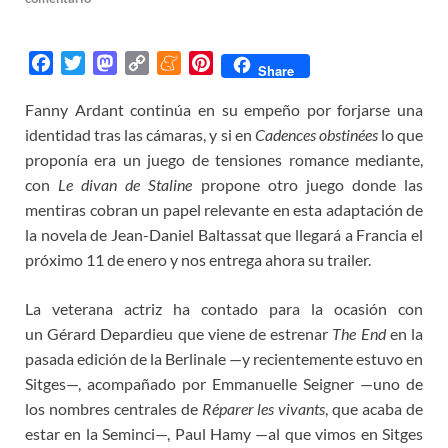
F
T
M
C
M
P
Share
a
w
a
o
e
i
Fanny Ardant continúa en su empeño por forjarse una
c
i
s
p
n
n
identidad tras las cámaras, y si en
e
t
t
y
e
t
Cadences obstinées
lo que
b
t
o
L
a
e
proponía era un juego de tensiones romance mediante,
o
e
d
i
m
r
con
Le divan de Staline
propone otro juego donde las
o
r
o
n
e
e
mentiras cobran un papel relevante en esta adaptación de
k
n
k
s
la novela de Jean-Daniel Baltassat que llegará a Francia el
t
próximo 11 de enero y nos entrega ahora su trailer.
La veterana actriz ha contado para la ocasión con
un Gérard Depardieu que viene de estrenar
The End
en la
pasada edición de la Berlinale —y recientemente estuvo en
Sitges—, acompañado por Emmanuelle Seigner —uno de
los nombres centrales de
Réparer les vivants
, que acaba de
estar en la Seminci—, Paul Hamy —al que vimos en Sitges