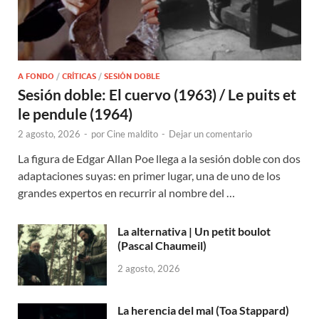
A FONDO
/
CRÍTICAS
/
SESIÓN DOBLE
Sesión doble: El cuervo (1963) / Le puits et
le pendule (1964)
2 agosto, 2026
-
por
Cine maldito
-
Dejar un comentario
La figura de Edgar Allan Poe llega a la sesión doble con dos
adaptaciones suyas: en primer lugar, una de uno de los
grandes expertos en recurrir al nombre del …
La alternativa | Un petit boulot
(Pascal Chaumeil)
2 agosto, 2026
La herencia del mal (Toa Stappard)