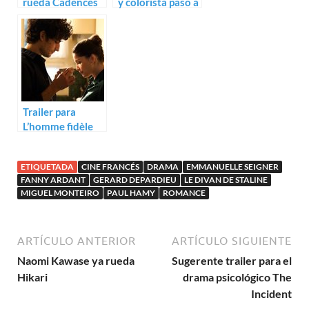
rueda Cadences
y colorista paso a
obstinées con
la edad adulta:
Asia Argento
Trailer de Juliette
Trailer para
L’homme fidèle
de Louis Garrel
ETIQUETADA
CINE FRANCÉS
DRAMA
EMMANUELLE SEIGNER
FANNY ARDANT
GERARD DEPARDIEU
LE DIVAN DE STALINE
MIGUEL MONTEIRO
PAUL HAMY
ROMANCE
ARTÍCULO ANTERIOR
ARTÍCULO SIGUIENTE
Naomi Kawase ya rueda
Sugerente trailer para el
Hikari
drama psicológico The
Incident